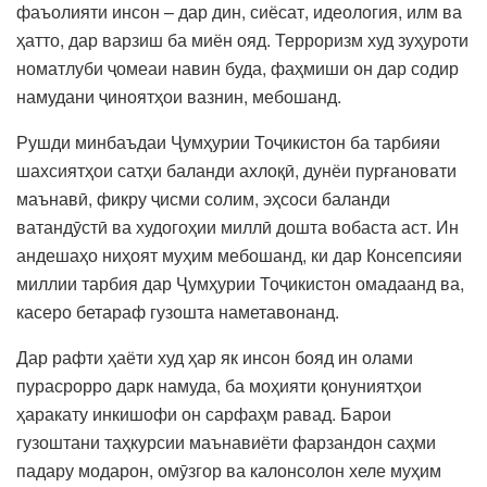
фаъолияти инсон – дар дин, сиёсат, идеология, илм ва
ҳатто, дар варзиш ба миён ояд. Терроризм худ зуҳуроти
номатлуби ҷомеаи навин буда, фаҳмиши он дар содир
намудани ҷиноятҳои вазнин, мебошанд.
Рушди минбаъдаи Ҷумҳурии Тоҷикистон ба тарбияи
шахсиятҳои сатҳи баланди ахлоқӣ, дунёи пурғановати
маънавӣ, фикру ҷисми солим, эҳсоси баланди
ватандӯстӣ ва худогоҳии миллӣ дошта вобаста аст. Ин
андешаҳо ниҳоят муҳим мебошанд, ки дар Консепсияи
миллии тарбия дар Ҷумҳурии Тоҷикистон омадаанд ва,
касеро бетараф гузошта наметавонанд.
Дар рафти ҳаёти худ ҳар як инсон бояд ин олами
пурасрорро дарк намуда, ба моҳияти қонуниятҳои
ҳаракату инкишофи он сарфаҳм равад. Барои
гузоштани таҳкурсии маънавиёти фарзандон саҳми
падару модарон, омӯзгор ва калонсолон хеле муҳим