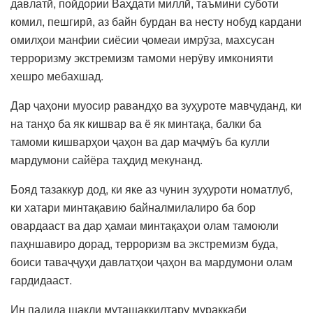
давлатӣ, пойдории Ваҳдати миллӣ, таъмини суботи
комил, пешгирӣ, аз байн бурдан ва несту нобуд кардани
омилҳои манфии сиёсии ҷомеаи имрӯза, махсусан
терроризму экстремизм тамоми нерӯву имконияти
хешро мебахшад.
Дар ҷаҳони муосир равандҳо ва зуҳуроте мавҷуданд, ки
на танҳо ба як кишвар ва ё як минтақа, балки ба
тамоми кишварҳои ҷаҳон ва дар маҷмӯъ ба кулли
мардумони сайёра таҳдид мекунанд.
Бояд тазаккур дод, ки яке аз чунин зуҳуроти номатлуб,
ки хатари минтақавию байналмилалиро ба бор
овардааст ва дар ҳамаи минтақаҳои олам тамоюли
паҳншавиро дорад, терроризм ва экстремизм буда,
боиси таваҷҷуҳи давлатҳои ҷаҳон ва мардумони олам
гардидааст.
Ин падида шакли муташаккилтару мураккаби