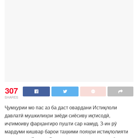
307
SHARES
Ҷумҳурии мо пас аз ба даст овардани Истиқлоли
давлатӣ мушкилиҳои зиёди сиёсиву иқтисодӣ,
иҷтимоиву фарҳангиро пушти сар намуд. З-ин рӯ
мардуми кишвар барои таҳкими пояҳои истиқлолияти