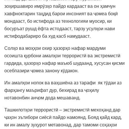
зоҳиршавиро имрӯзҳо пайдо кардааст ва он ҳамчун
хавфноктарин таҳдид барои инсоният ва ҷомеа боқӣ
мондааст, бо истифода аз технологияи муосир, ки
босуръат рушд ёфта истодааст, тарзу усулҳои нави
истифодабариро ба худ касб намудааст.
Солҳо ва моҳҳои охир ҳазорҳо нафар мардуми
осоишта қурбони амалҳои террористӣ ва экстремистӣ
гардида, ҳазорҳо нафар маъюб шудаанд, хусусан қисми
осебпазири ҷомеа занону кӯдакон.
Ин амалҳои нопок ва ваҳшиёна аз тарафи як тӯдаи аз
фарҳангу маърифат дур, бехирад ва ҷоҳилу
нотавонбин анҷом дода мешаванд.
Ташкилотҳои террористӣ – экстремистӣ мехоҳанд дар
ҷаҳон эътибори сиёсӣ пайдо намоянд. Бояд қайд кард,
ки ин амалу зуҳурот метавонад, дар тамоми соҳаҳои