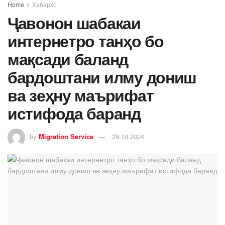
Home
Хабархо
Ҷавонон шабакаи
интернетро танҳо бо
мақсади баланд
бардоштани илму дониш
ва зеҳну маърифат
истифода баранд
by
Migration Service
29.10.2024