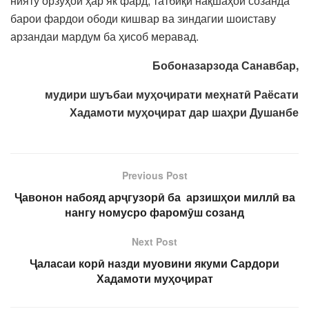
нияту орзуҳои ҳар як фард, татбиқи нақшаҳои созанда
барои фардои ободи кишвар ва зиндагии шоиставу
арзандаи мардум ба ҳисоб меравад.
Бобоназарзода Санавбар,
мудири шуъбаи муҳоҷирати меҳнатӣ Раёсати
Хадамоти муҳоҷират дар шаҳри Душанбе
Previous Post
Ҷавонон набояд арҷгузорӣ ба арзишҳои миллӣ ва
нангу номусро фаромӯш созанд
Next Post
Ҷаласаи корӣ назди муовини якуми Сардори
Хадамоти муҳоҷират