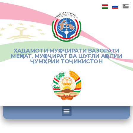
ХАДАМОТИ МУҲОҶИРАТИ ВАЗОРАТИ
МЕҲНАТ, МУҲОҶИРАТ ВА ШУҒЛИ АҲОЛИИ
ҶУМҲУРИИ ТОҶИКИСТОН