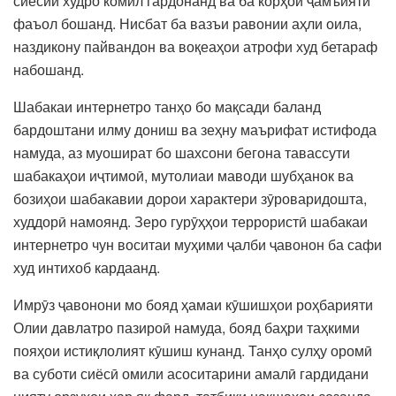
сиёсии худро комил гардонанд ва ба корҳои ҷамъиятӣ
фаъол бошанд. Нисбат ба вазъи равонии аҳли оила,
наздикону пайвандон ва воқеаҳои атрофи худ бетараф
набошанд.
Шабакаи интернетро танҳо бо мақсади баланд
бардоштани илму дониш ва зеҳну маърифат истифода
намуда, аз муошират бо шахсони бегона тавассути
шабакаҳои иҷтимоӣ, мутолиаи маводи шубҳанок ва
бозиҳои шабакавии дорои характери зӯроваридошта,
худдорӣ намоянд. Зеро гурӯҳҳои террористӣ шабакаи
интернетро чун воситаи муҳими ҷалби ҷавонон ба сафи
худ интихоб кардаанд.
Имрӯз ҷавонони мо бояд ҳамаи кӯшишҳои роҳбарияти
Олии давлатро пазироӣ намуда, бояд баҳри таҳкими
пояҳои истиқлолият кӯшиш кунанд. Танҳо сулҳу оромӣ
ва суботи сиёсӣ омили асоситарини амалӣ гардидани