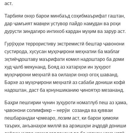
аст.
Тарбияи онҳо барои минбаъд соҳибмаърифат гаштан,
дар ҷамъият мавқеи устувор пайдо намудан ва роҳи
дурусти зиндагиро интихоб кардан муҳим ва зарур аст.
Гурӯҳҳои террористиву экстремистӣ бештар ҷавонони
сустирода, хусусан муҳоҷирони меҳнатии ба маблағ
эҳтиёҷдоштаву маърифати комил надоштаро ба доми
худ ҷалб мекунанд. Бояд аз хатарҳои ин зуҳурот
муҳоҷирони меҳнатӣ ва оилаҳои онҳо огоҳ шаванд.
Бархе аз муҳоҷирони меҳнатӣ аз сабаби дониши кофӣ
надоштан, даст ба қонуншиканию ҷиноятҳо мезананд.
Баҳри пешгирии чунин зуҳуроти номатлуб пеш аз ҳама,
ҷавонони солимфикр – нерӯи созанда ва қувваи
пешбарандаи ҷомеаро, лозим аст, ки барои ҳимояи
таърих, анъанаҳои миллӣ ва арзишҳои аҷдодӣ дониши