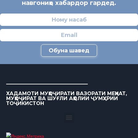
навгониҳо хабардор гардед.
Обуна шавед
ХАДАМОТИ МУҲОҶИРАТИ ВАЗОРАТИ МЕҲНАТ,
МУҲОҶИРАТ ВА ШУҒЛИ АҲОЛИИ ҶУМҲУРИИ
ТОҶИКИСТОН