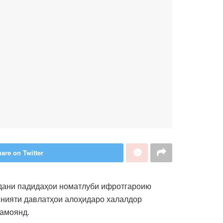
are on Twitter
идани падидаҳои номатлуби ифротгароию
амнияти давлатҳои алоҳидаро халалдор
намоянд.