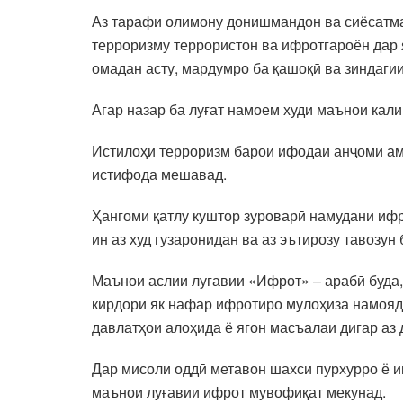
Аз тарафи олимону донишмандон ва сиёсатмад
терроризму террористон ва ифротгароён дар я
омадан асту, мардумро ба қашоқӣ ва зиндаги
Агар назар ба луғат намоем худи маънои кали
Истилоҳи терроризм барои ифодаи анҷоми ама
истифода мешавад.
Ҳангоми қатлу куштор зуроварӣ намудани ифр
ин аз худ гузаронидан ва аз эътирозу тавоз
Маънои аслии луғавии «Ифрот» – арабӣ буда, 
кирдори як нафар ифротиро мулоҳиза намояд,
давлатҳои алоҳида ё ягон масъалаи дигар аз
Дар мисоли оддӣ метавон шахси пурхурро ё и
маънои луғавии ифрот мувофиқат мекунад.