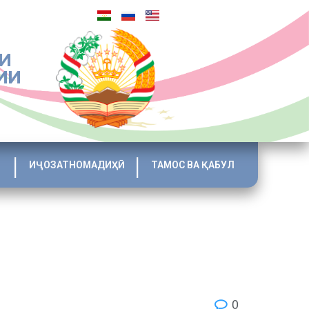
И
ИИ
ИҶОЗАТНОМАДИҲӢ
ТАМОС ВА ҚАБУЛ
0