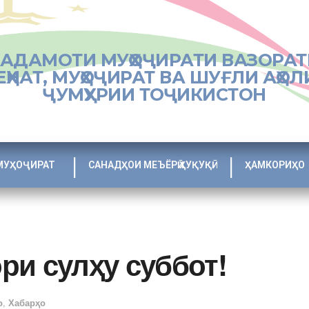
ХАДАМОТИ МУҲОҶИРАТИ ВАЗОРАТ
ЕҲНАТ, МУҲОҶИРАТ ВА ШУҒЛИ АҲОЛ
ҶУМҲУРИИ ТОҶИКИСТОН
МУҲОҶИРАТ
САНАДҲОИ МЕЪЁРӢ ҲУҚУҚӢ
ҲАМКОРИҲО
ри сулҳу суббот!
о
,
Хабарҳо