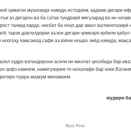
имоӣ ҳамагон мушоҳида намуда истодаем, қадами дигари ифр
қатъи аз дигарон ва ба сатҳи тундравӣ мегузарад ва ин ноҷ
 рост танқид карда, нисбат ба онҳо дар амал оштинопазирӣ
агӣ, тарзи давлатдории аъзои дигари ҷомеаро қобили қабул
и ноогоҳу камсавод сафи аъзоёни хешро зиёд намуда, мақс
лол худро ватандорони асили ин миллат ҳисобида бар иваз
иро ҳифз намоем, намегузорем то нохалафе бар хоки Ватан
фротиро пурра маҳкум менамоем.
мудири ба
Next Post