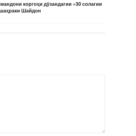
мандони коргоҳи дӯзандагии «30 солагии
 шаҳраки Шайдон