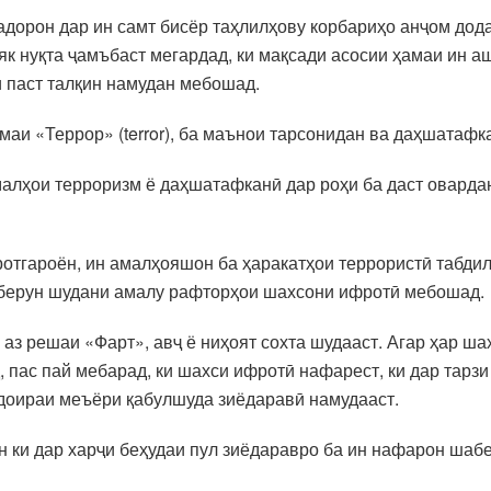
орон дар ин самт бисёр таҳлилҳову корбариҳо анҷом дода
к нуқта ҷамъбаст мегардад, ки мақсади асосии ҳамаи ин аш
и паст талқин намудан мебошад.
маи «Террор» (terror), ба маънои тарсонидан ва даҳшатафк
лҳои терроризм ё даҳшатафканӣ дар роҳи ба даст овардан
отгароён, ин амалҳояшон ба ҳаракатҳои террористӣ табди
ун берун шудани амалу рафторҳои шахсони ифротӣ мебошад.
аз решаи «Фарт», авҷ ё ниҳоят сохта шудааст. Агар ҳар ша
 пас пай мебарад, ки шахси ифротӣ нафарест, ки дар тарз
 доираи меъёри қабулшуда зиёдаравӣ намудааст.
н ки дар харҷи беҳудаи пул зиёдаравро ба ин нафарон шабе