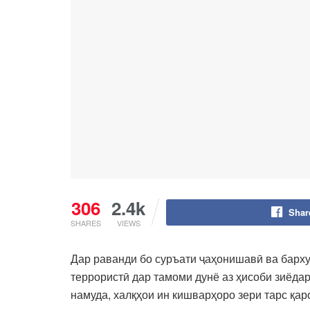
306
2.4k
Shar
SHARES
VIEWS
Дар раванди бо суръати ҷаҳонишавӣ ва барх
террористӣ дар тамоми дунё аз ҳисоби зиёда
намуда, халқҳои ин кишварҳоро зери тарс қа