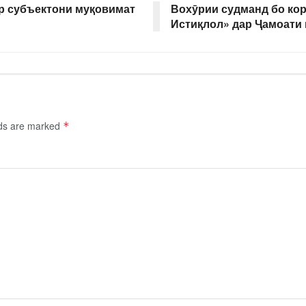
р субъектони муқовимат
Вохӯрии судманд бо кор
Истиқлол» дар Ҷамоати
lds are marked
*