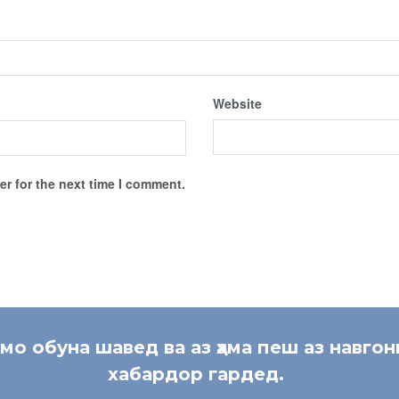
Website
r for the next time I comment.
 мо обуна шавед ва аз ҳама пеш аз навгон
хабардор гардед.