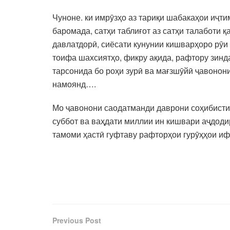
Чуноне. ки имрӯзҳо аз тариқи шабакаҳои иҷт
баромада, сатҳи таблиғот аз сатҳи талаботи 
давлатдорӣ, сиёсати кунунии кишварҳоро рӯи
тоифа шахсиятҳо, фикру ақида, рафтору зинд
тарсонида бо роҳи зурӣ ва мағзшӯйӣ ҷавонон
намоянд….
Мо ҷавонони саодатманди даврони соҳибистиқ
суббот ва ваҳдати миллии ин кишвари аҷдод
тамоми ҳастӣ гуфтаву рафторҳои гурӯҳҳои и
Previous Post