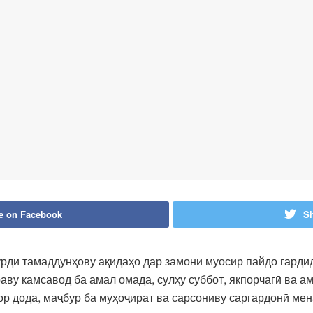
e on Facebook
Sh
урди тамаддунҳову ақидаҳо дар замони муосир пайдо гард
раву камсавод ба амал омада, сулҳу суббот, якпорчагӣ ва 
рор дода, маҷбур ба муҳоҷират ва сарсониву саргардонӣ ме