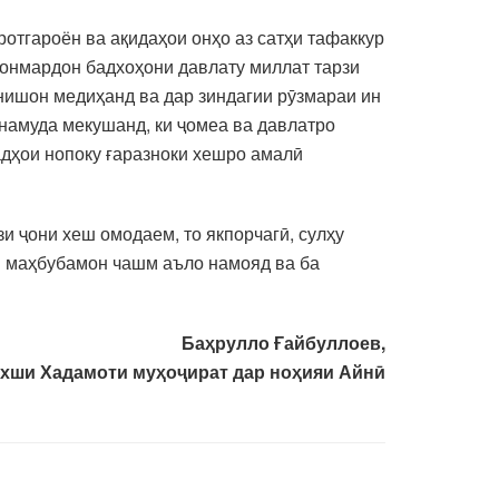
отгароён ва ақидаҳои онҳо аз сатҳи тафаккур
авонмардон бадхоҳони давлату миллат тарзи
 нишон медиҳанд ва дар зиндагии рӯзмараи ин
 намуда мекушанд, ки ҷомеа ва давлатро
адҳои нопоку ғаразноки хешро амалӣ
и ҷони хеш омодаем, то якпорчагӣ, сулҳу
и маҳбубамон чашм аъло намояд ва ба
Баҳрулло Ғайбуллоев,
хши Хадамоти муҳоҷират дар ноҳияи Айнӣ