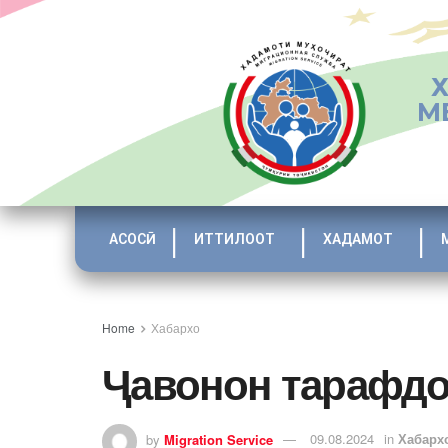
М
АСОСӢ
ИТТИЛООТ
ХАДАМОТ
Home
Хабархо
Ҷавонон тарафдо
by
Migration Service
09.08.2024
in
Хабарх