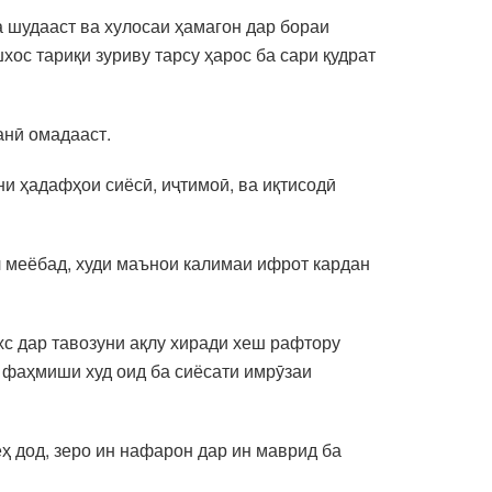
 шудааст ва хулосаи ҳамагон дар бораи
хос тариқи зуриву тарсу ҳарос ба сари қудрат
анӣ омадааст.
и ҳадафҳои сиёсӣ, иҷтимоӣ, ва иқтисодӣ
л меёбад, худи маънои калимаи ифрот кардан
хс дар тавозуни ақлу хиради хеш рафтору
и фаҳмиши худ оид ба сиёсати имрӯзаи
ҳ дод, зеро ин нафарон дар ин маврид ба