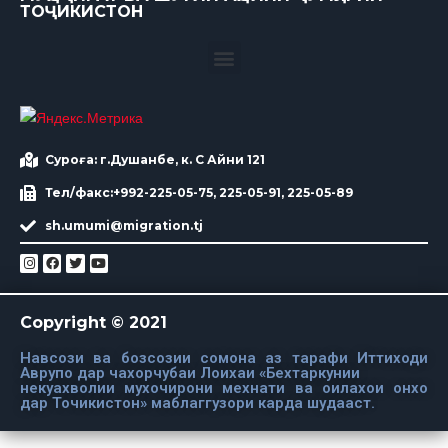
ТОҶИКИСТОН
Суроға: г.Душанбе, к. С Айни 121
Тел/факс:+992-225-05-75, 225-05-91, 225-05-89
sh.umumi@migration.tj
Copyright © 2021
Навсози ва бозсозии сомона аз тарафи Иттиходи
Аврупо дар чахорчубаи Лоихаи «Бехтаркунии
некуахволии мухочирони мехнати ва оилахои онхо
дар Точикистон» маблаггузори карда шудааст.