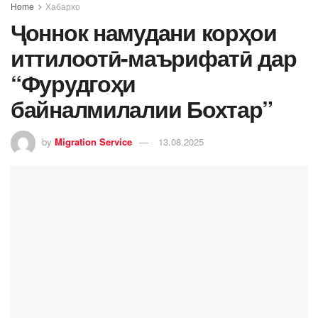
Home
Хабархо
Ҷоннок намудани корҳои
иттилоотӣ-маърифатӣ дар
“Фурудгоҳи
байналмилалии Бохтар”
by
Migration Service
13.08.2025