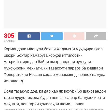
305
SHARES
Кормандони масъули бахши Хадамоти муҳоҷират дар
шаҳри Бохтар ҳамарӯза корҳои иттилоотӣ-
маърифатиро дар байни шаҳрвандони ҷумҳури –
муҳоҷирони меҳнатӣ, ки тавассути парвоз ба кишвари
Федератсияи Россия сафар менамоянд, ҷоннок намуда
истодаанд.
Бояд тазаккур дод, ки дар ҳар як вохӯрӣ бо шаҳрвандон
тарзи дуруст омода будан пеш аз сафар ба муҳоҷирати
меҳнатӣ, пешгирии ҳодисаҳои шомилшавии