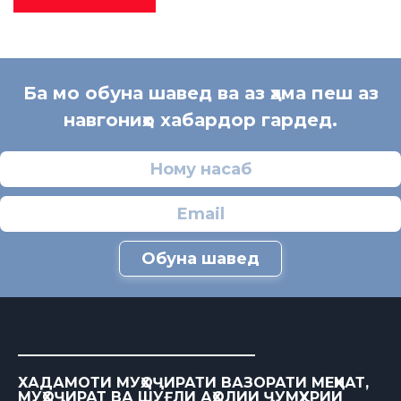
Ба мо обуна шавед ва аз ҳама пеш аз
навгониҳо хабардор гардед.
Обуна шавед
ХАДАМОТИ МУҲОҶИРАТИ ВАЗОРАТИ МЕҲНАТ,
МУҲОҶИРАТ ВА ШУҒЛИ АҲОЛИИ ҶУМҲУРИИ