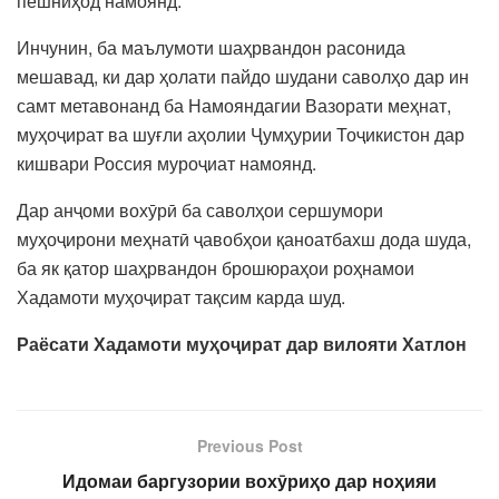
пешниҳод намоянд.
Инчунин, ба маълумоти шаҳрвандон расонида
мешавад, ки дар ҳолати пайдо шудани саволҳо дар ин
самт метавонанд ба Намояндагии Вазорати меҳнат,
муҳоҷират ва шуғли аҳолии Ҷумҳурии Тоҷикистон дар
кишвари Россия муроҷиат намоянд.
Дар анҷоми вохӯрӣ ба саволҳои сершумори
муҳоҷирони меҳнатӣ ҷавобҳои қаноатбахш дода шуда,
ба як қатор шаҳрвандон брошюраҳои роҳнамои
Хадамоти муҳоҷират тақсим карда шуд.
Раёсати Хадамоти муҳоҷират дар вилояти Хатлон
Previous Post
Идомаи баргузории вохӯриҳо дар ноҳияи