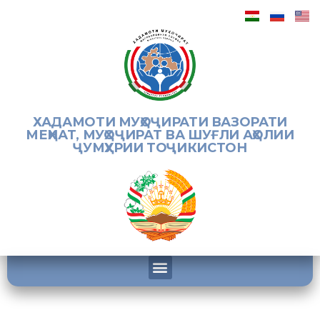
ХАДАМОТИ МУҲОҶИРАТИ ВАЗОРАТИ
МЕҲНАТ, МУҲОҶИРАТ ВА ШУҒЛИ АҲОЛИИ
ҶУМҲУРИИ ТОҶИКИСТОН