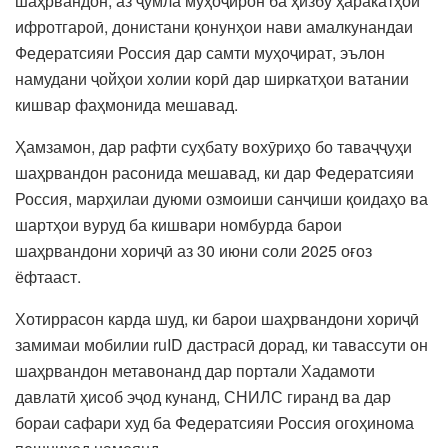
шаҳрвандон, аз ҷумла муҳоҷирон ба ҳизбу ҳаракатҳои
ифротгароӣ, донистани қонунҳои нави амалкунандаи
Федератсияи Россия дар самти муҳоҷират, эълон
намудани ҷойҳои холии корӣ дар ширкатҳои ватании
кишвар фаҳмонида мешавад.
Ҳамзамон, дар рафти суҳбату вохӯриҳо бо таваҷҷуҳи
шаҳрвандон расонида мешавад, ки дар Федератсияи
Россия, марҳилаи дуюми озмоиши санҷиши қоидаҳо ва
шартҳои вуруд ба кишвари номбурда барои
шаҳрвандони хориҷӣ аз 30 июни соли 2025 оғоз
ёфтааст.
Хотиррасон карда шуд, ки барои шаҳрвандони хориҷӣ
замимаи мобилии ruID дастрасӣ дорад, ки тавассути он
шаҳрвандон метавонанд дар портали Хадамоти
давлатӣ ҳисоб эҷод кунанд, СНИЛС гиранд ва дар
бораи сафари худ ба Федератсияи Россия огоҳинома