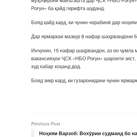
муҳоҷирони манъгашта дар ҶСК «НБО Роғун» 
Роғун» ба қайд гирифта шуданд.
Бояд қайд кард, ки чунин чорабинӣ дар ноҳия
Дар ярмаркаи мазкур 8 нафар шаҳрвандони бе
Инчунин, 15 нафар шаҳрвандон, аз он ҷумла
вакансияҳои ҶСК «НБО Роғун» шароити зист, 
худ хабар хоҳанд дод.
Бояд зикр кард, ки гузаронидани чунин ярма
Previous Post
Ноҳияи Варзоб: Вохӯрии судманд бо н