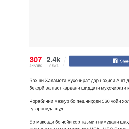
307
2.4k
Shar
SHARES
VIEWS
Бахши Хадамоти муҳоҷират дар ноҳияи Ашт да
бекорӣ ва паст кардани шиддати муҳоҷирати 
Чорабинии мазкур бо пешниҳоди 360 ҷойи хол
гузаронида шуд.
Бо мақсади бо ҷойи кор таъмин намудани шаҳ