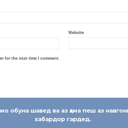
Website
r for the next time I comment.
 мо обуна шавед ва аз ҳама пеш аз навгон
хабардор гардед.