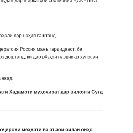
н шудан дар ширкатҳои сохтмонии ҶСК «НБО
аҳолӣ дар ноҳия гаштанд.
ератсия Россия манъ гардидааст, ба
 доштанд, ки дар рӯзҳои наздик аз хулосаи
шавад.
ати Хадамоти муҳоҷират дар вилояти Суғд
оҷирони меҳнатӣ ва аъзои оилаи онҳо