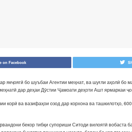
e on Facebook
Sh
р якҷоягӣ бо шуъбаи Агентии меҳнат, ва шуғли аҳолӣ бо м
меҳнатӣ дар деҳаи Дӯстии Ҷамоати деҳоти Ашт ярмаркаи ҷо
ии корӣ ва вазифаҳои озод дар корхона ва ташкилотҳо, 600
рвандони бекор тибқи супориши Ситоди вилоятӣ вобаста б