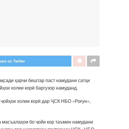
are on Twitter
ақсади ҳарчи бештар паст намудани сатҳи
йҳои холии корӣ баргузор намуданд.
 ҷойҳои холии корӣ дар ҶСК НБО «Роғун»,
а масъалаҳои бо ҷойи кор таъмин намудани