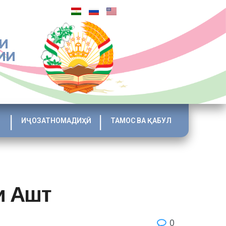
И
ИИ
ИҶОЗАТНОМАДИҲӢ
ТАМОС ВА ҚАБУЛ
и Ашт
0