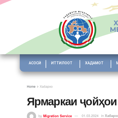
М
АСОСӢ
ИТТИЛООТ
ХАДАМОТ
Home
Хабархо
Ярмаркаи ҷойҳои
by
Migration Service
01.03.2024
in
Хабарх