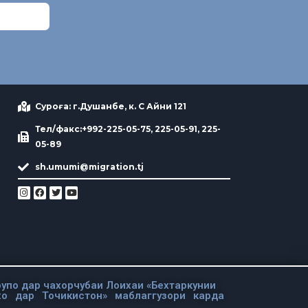
Суроға: г.Душанбе, к. С Айни 121
Тел/факс:+992-225-05-75, 225-05-91, 225-
05-89
sh.umumi@migration.tj
упо дар чахорчубаи Лоихаи «Бехтаркунии
хо дар Точикистон» маблаггузори карда