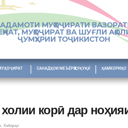
ХАДАМОТИ МУҲОҶИРАТИ ВАЗОРАТ
ЕҲНАТ, МУҲОҶИРАТ ВА ШУҒЛИ АҲОЛ
ҶУМҲУРИИ ТОҶИКИСТОН
МУҲОҶИРАТ
САНАДҲОИ МЕЪЁРӢ ҲУҚУҚӢ
ҲАМКОРИҲО
 холии корӣ дар ноҳия
о
,
Хабарҳо