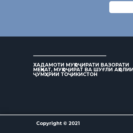
ХАДАМОТИ МУҲОҶИРАТИ ВАЗОРАТИ
МЕҲНАТ, МУҲОҶИРАТ ВА ШУҒЛИ АҲОЛИ
ҶУМҲУРИИ ТОҶИКИСТОН
Copyright © 2021