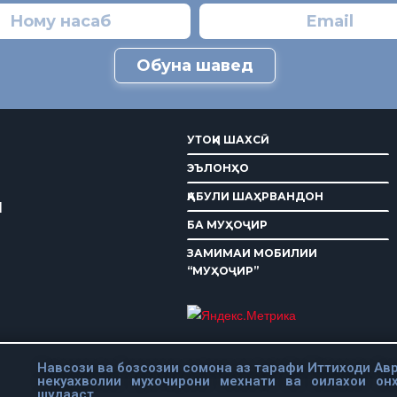
Обуна шавед
УТОҚИ ШАХСӢ
ЭЪЛОНҲО
ҚАБУЛИ ШАҲРВАНДОН
И
БА МУҲОҶИР
ЗАМИМАИ МОБИЛИИ
“МУҲОҶИР”
Навсози ва бозсозии сомона аз тарафи Иттиходи Авр
некуахволии мухочирони мехнати ва оилахои он
шудааст.