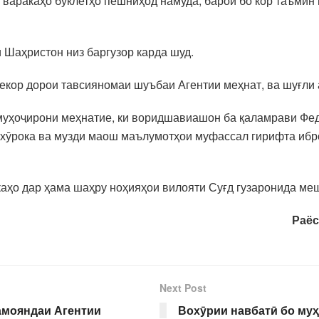
варакаҳо буклетҳо пешниҳод намуда, барои бо кор таъми
и Шаҳристон низ баргузор карда шуд.
кор дорои тавсияномаи шуъбаи Агентии меҳнат, ва шуғли 
 муҳоҷирони меҳнатие, ки воридшавиашон ба қаламрави Фед
хӯрока ва музди маош маълумотҳои муфассал гирифта иброз
ркаҳо дар ҳама шаҳру ноҳияҳои вилояти Суғд гузаронида ме
Раёс
Next Post
амояндаи Агентии
Вохӯрии навбатӣ бо муҳ