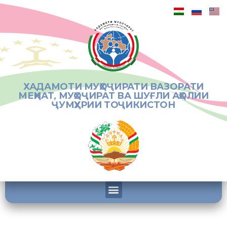
ХАДАМОТИ МУҲОҶИРАТИ ВАЗОРАТИ
МЕҲНАТ, МУҲОҶИРАТ ВА ШУҒЛИ АҲОЛИИ
ҶУМҲУРИИ ТОҶИКИСТОН