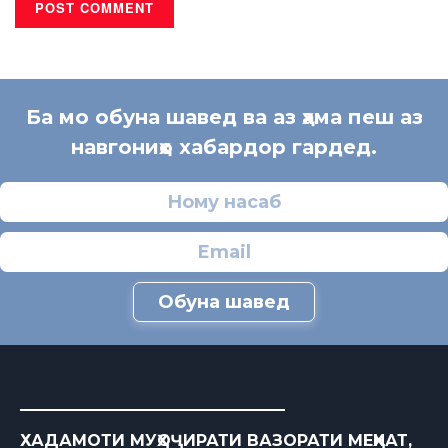
Ба мо обуна шавед ва аз ҳама пеш аз
навгониҳо хабардор гардед.
Обуна шавед
ХАДАМОТИ МУҲОҶИРАТИ ВАЗОРАТИ МЕҲНАТ,