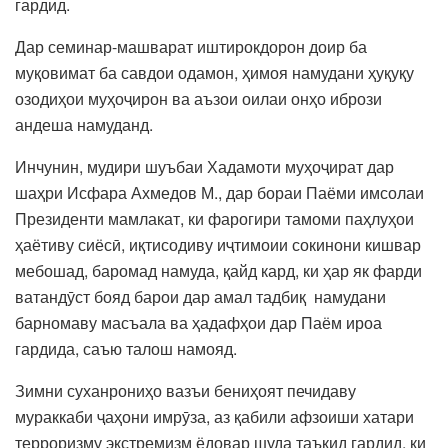
гардид.
Дар семинар-машварат иштирокдорон доир ба
муқовимат ба савдои одамон, ҳимоя намудани ҳуқуқу
озодиҳои муҳоҷирон ва аъзои оилаи онҳо ибрози
андеша намуданд.
Инчунин, мудири шуъбаи Хадамоти муҳоҷират дар
шаҳри Исфара Ахмедов М., дар бораи Паёми имсолаи
Президенти мамлакат, ки фарогири тамоми паҳлуҳои
ҳаётиву сиёсӣ, иқтисодиву иҷтимоии сокинони кишвар
мебошад, баромад намуда, қайд кард, ки ҳар як фарди
ватандӯст бояд барои дар амал тадбиқ намудани
барномаву масъала ва ҳадафҳои дар Паём ироа
гардида, саъю талош намояд.
Зимни суханрониҳо вазъи бениҳоят печидаву
мураккаби ҷаҳони имрӯза, аз қабили афзоиши хатари
терроризму экстремизм ёдовар шуда таъкид гардид, ки