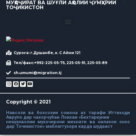
МУҲОҶИРАТ ВА ШУҒЛИ АҲОЛИИ ҶУМҲУРИИ
ТОҶИКИСТОН
Суроға: г.Душанбе, к. С Айни 121
Тел/факс:+992-225-05-75, 225-05-91, 225-05-89
sh.umumi@migration.tj
Copyright © 2021
Навсози ва бозсозии сомона аз тарафи Иттиходи
Аврупо дар чахорчубаи Лоихаи «Бехтаркунии
некуахволии мухочирони мехнати ва оилахои онхо
дар Точикистон» маблаггузори карда шудааст.