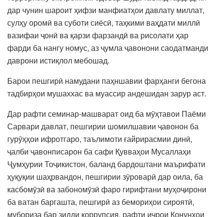
дар чунин шароит ҳифзи манфиатҳои давлату миллат,
сулҳу оромӣ ва суботи сиёсӣ, таҳкими ваҳдати миллӣ
вазифаи ҷонӣ ва қарзи фарзандӣ ва рисолати ҳар
фарди ба нангу номус, аз ҷумла ҷавонони саодатманди
даврони истиқлол мебошад.
Барои пешгирӣ намудани паҳншавии фарҳанги бегона
тадбирҳои мушаххас ва муассир андешидан зарур аст.
Дар рафти семинар-машварат оид ба мӯҳтавои Паёми
Сарвари давлат, пешгирии шомилшавии ҷавонон ба
гурӯҳҳои ифротгаро, таълимоти ғайрирасмии динӣ,
ҷалби ҷавонписарон ба сафи Қувваҳои Мусаллаҳи
Ҷумҳурии Тоҷикистон, баланд бардоштани маърифати
ҳуқуқии шаҳрвандон, пешгирии зӯроварӣ дар оила, ба
касбомӯзӣ ва забономӯзӣ фаро гирифтани муҳоҷирони
ба ватан баргашта, пешгирӣ аз бемориҳои сироятӣ,
мубориза бар зидди коррупсия, рафти иҷрои Қонунҳои