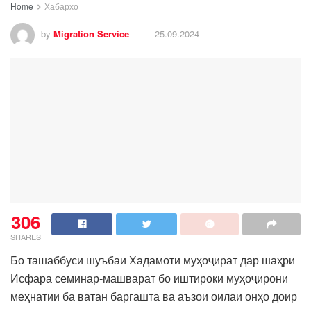
Home
Хабархо
by
Migration Service
25.09.2024
306
SHARES
Бо ташаббуси шуъбаи Хадамоти муҳоҷират дар шаҳри
Исфара семинар-машварат бо иштироки муҳоҷирони
меҳнатии ба ватан баргашта ва аъзои оилаи онҳо доир