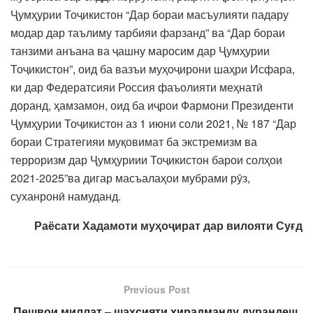
Ҷумҳурии Тоҷикистон “Дар бораи масъулияти падару
модар дар таълиму тарбияи фарзанд” ва “Дар бораи
танзими анъана ва ҷашну маросим дар Ҷумҳурии
Тоҷикистон”, оид ба вазъи муҳоҷирони шаҳри Исфара,
ки дар Федератсияи Россия фаъолияти меҳнатӣ
доранд, ҳамзамон, оид ба иҷрои Фармони Президенти
Ҷумҳурии Тоҷикистон аз 1 июни соли 2021, № 187 “Дар
бораи Стратегияи муқовимат ба экстремизм ва
терроризм дар Ҷумҳуриии Тоҷикистон барои солҳои
2021-2025”ва дигар масъалаҳои мубрами рӯз,
суханронӣ намуданд.
Раёсати Хадамоти муҳоҷират дар вилояти Суғд
Previous Post
Пешвои миллат – шахсияти хирадманду дурандеш,