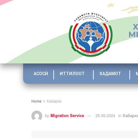
М
АСОСӢ
ИТТИЛООТ
ХАДАМОТ
Home
Хабархо
by
Migration Service
25.09.2024
in
Хабарх