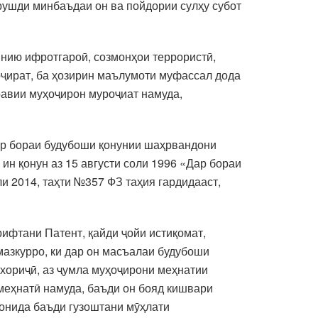
рушди минбаъдаи он ва пойдории сулҳу субот
инию ифротгароӣ, созмонҳои террористӣ,
ҷират, ба ҳозирин маълумоти муфассал дода
равии муҳоҷирон муроҷиат намуда,
Дар бораи будубоши қонунии шаҳрвандони
ин қонун аз 15 августи соли 1996 «Дар бораи
и 2014, таҳти №357 ФЗ таҳия гардидааст,
ифтани Патент, қайди ҷойи истиқомат,
мазкурро, ки дар он масъалаи будубоши
хориҷӣ, аз ҷумла муҳоҷирони меҳнатии
меҳнатӣ намуда, баъди он бояд кишвари
ронида баъди гузоштани мӯҳлати