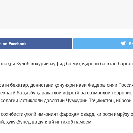
e on Facebook
Sh
шаҳри Кӯлоб вохӯрии муфид бо муҳоҷирони ба втан баргаш
ати бехатар, донистани қонунҳои нави Федератсияи Росси
ҳнатӣ ба ҳизбу ҳаракатҳои ифротӣ ва созмонҳои террорист
-солагии Истиқлоли давлатии Ҷумҳурии Тоҷикистон, ибрози
и соҳибистиқлолӣ имконият фароҳам овард, ки роҳи имрӯз
ӣ, ҳуқуқбунёд ва дунявӣ интихоб намоем.