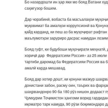
Бо назардошти ин ҳар яки мо бояд Ватани ху
саҳмгузор бошем.
Дар чорабинӣ, вобаста ба масъалаҳои муҳоҷи
муқовимат ба амалҳои коррупсионӣ ва Қонун
қайд карданд, ки пеш аз ба муҳоҷират рафта
маълумотҳои заруриро дасрас намудан лозим 
Бояд гуфт, ки будубоши муҳоҷирати меҳнатӣ,
хориҷӣ дар Федератсияи Россия» аз 25 июли с
тартиби даромад ба Федератсияи Россия ва ба
амалӣ карда мешавад.
Бояд дар хотир дошт, ки қонуни мазкур шаҳр
донистани забон, расму оин, таърих ва фарҳ
шаҳрвандонро 90 ба 180 рӯз нишон додааст п
Ҷумҳурии Тоҷикистон ҳангоми ворид гардидан
иқоматро тарк намуда, 90 рӯзи боқимондаро 