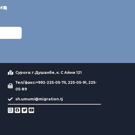
иҳо
Суроға: г.Душанбе, к. С Айни 121
Тел/факс:+992-225-05-75, 225-05-91, 225-
05-89
sh.umumi@migration.tj