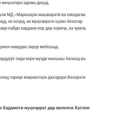
 меҳнатиро идома диҳад.
ъули МД «Марказҳои машваратӣ ва омодагии
д, ки хоҳед, ки муҳоҷирати шумо бехатар
вр пайдо кардани кор дар хориҷа, аз ҷумла
 риоя намудан зарур мебошад.
бардурӯғ оиди кори музди маошаш баланд ва
авонед тариқи мақомотҳои дахлдори Вазорати
ти
Хадамоти муҳоҷират
дар вилояти Хатлон