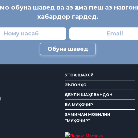
 мо обуна шавед ва аз ҳама пеш аз навгон
хабардор гардед.
Обуна шавед
УТОҚИ ШАХСӢ
ЭЪЛОНҲО
ҚАБУЛИ ШАҲРВАНДОН
И
БА МУҲОҶИР
ЗАМИМАИ МОБИЛИИ
“МУҲОҶИР”