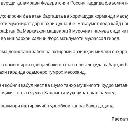
 вуруди қаламрави Федератсияи Россия гардида фаъолияти
уҳоҷирони ба ватан баргашта ва хориҷшуда корманди мас
оти муҳоҷират дар шаҳри Душанбе маълумот дода қайд наму
рафтан ба Марказҳои машваратӣ муроҷиат намуда оиди чита
ӣ ва кишварҳои халиҷи Форс маълумоти муфассал гиред.
ама донистани забон ва эҳтироми арзишҳои миллии онҳоро
аз номи ширкатҳои қалбаки ва шахсони алоҳида хабарҳои 
аҳн гардида одамонро гумроҳ месозанд.
дан қобили қабул нест ва шумо танҳо мушкилоти худро мет
оҷикистон, аз ҷумла Хадамоти муҳоҷират, ҳал намоед.
ершумори иштирокчиён ҷавобҳои қаноатбахш доданд.
Раёса