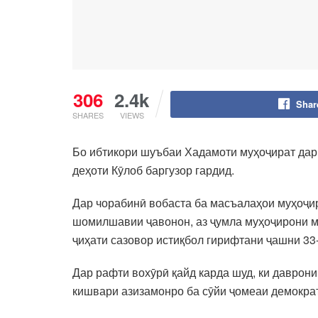
306
2.4k
Shar
SHARES
VIEWS
Бо ибтикори шуъбаи Хадамоти муҳоҷират дар 
деҳоти Кӯлоб баргузор гардид.
Дар чорабинӣ вобаста ба масъалаҳои муҳоҷир
шомилшавии ҷавонон, аз ҷумла муҳоҷирони ме
ҷиҳати сазовор истиқбол гирифтани ҷашни 33
Дар рафти вохӯрӣ қайд карда шуд, ки даврон
кишвари азизамонро ба сӯйи ҷомеаи демократ