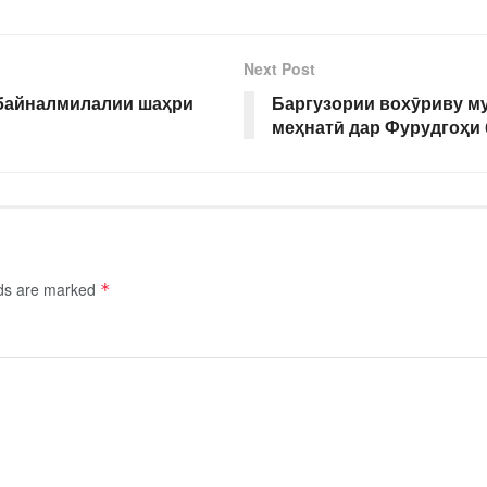
Next Post
байналмилалии шаҳри
Баргузории вохӯриву м
меҳнатӣ дар Фурудгоҳи
lds are marked
*