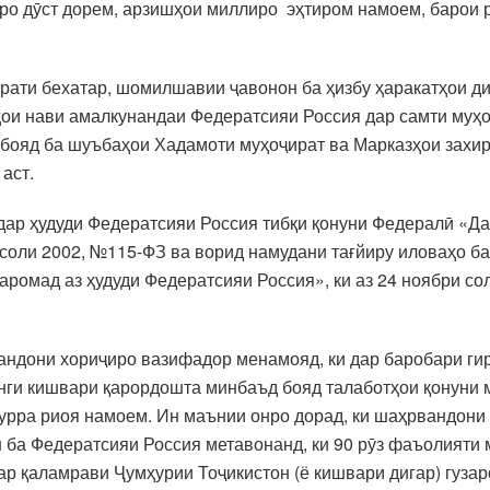
дро дӯст дорем, арзишҳои миллиро эҳтиром намоем, барои 
рати бехатар, шомилшавии ҷавонон ба ҳизбу ҳаракатҳои д
ҳои нави амалкунандаи Федератсияи Россия дар самти муҳо
н бояд ба шуъбаҳои Хадамоти муҳоҷират ва Марказҳои захи
аст.
 дар ҳудуди Федератсияи Россия тибқи қонуни Федералӣ «
оли 2002, №115-ФЗ ва ворид намудани тағйиру иловаҳо ба 
ромад аз ҳудуди Федератсияи Россия», ки аз 24 ноябри сол
вандони хориҷиро вазифадор менамояд, ки дар баробари гир
анги кишвари қарордошта минбаъд бояд талаботҳои қонуни 
урра риоя намоем. Ин маънии онро дорад, ки шаҳрвандони 
 ба Федератсияи Россия метавонанд, ки 90 рӯз фаъолияти 
дар қаламрави Ҷумҳурии Тоҷикистон (ё кишвари дигар) гуза