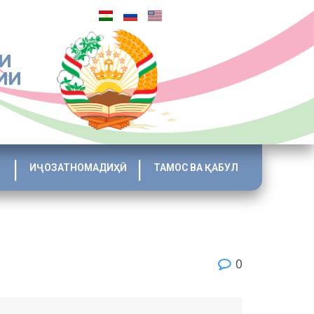
И
ИИ
ИҶОЗАТНОМАДИҲӢ
ТАМОС ВА ҚАБУЛ
0