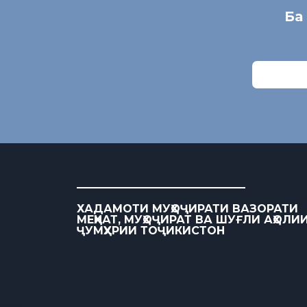
Ба
ХАДАМОТИ МУҲОҶИРАТИ ВАЗОРАТИ
МЕҲНАТ, МУҲОҶИРАТ ВА ШУҒЛИ АҲОЛИ
ҶУМҲУРИИ ТОҶИКИСТОН