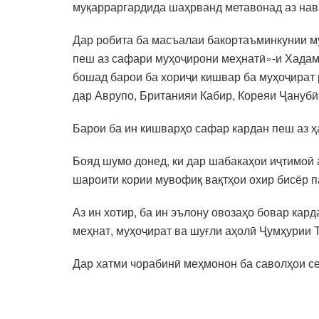
муқарраргардида шаҳрванд метавонад аз нав
Дар робита ба масъалаи бакортаъминкунии м
пеш аз сафари муҳоҷирони меҳнатӣ»-и Хадам
бошад барои ба хориҷи кишвар ба муҳоҷират 
дар Аврупо, Британияи Кабир, Кореяи Ҷануб
Барои ба ин кишварҳо сафар кардан пеш аз ҳ
Бояд шумо донед, ки дар шабакаҳои иҷтимоӣ 
шароити кории мувофиқ вақтҳои охир бисёр п
Аз ин хотир, ба ин эълону овозаҳо бовар кар
меҳнат, муҳоҷират ва шуғли аҳолӣ Ҷумҳурии Т
Дар хатми чорабинӣ меҳмонон ба саволҳои с