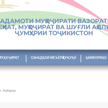
ХАДАМОТИ МУҲОҶИРАТИ ВАЗОРАТ
ЕҲНАТ, МУҲОҶИРАТ ВА ШУҒЛИ АҲОЛ
ҶУМҲУРИИ ТОҶИКИСТОН
МУҲОҶИРАТ
САНАДҲОИ МЕЪЁРӢ ҲУҚУҚӢ
ҲАМКОРИҲО
о
,
Хабарҳо