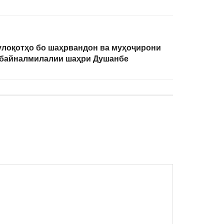
улоқотҳо бо шаҳрвандон ва муҳоҷирони
 байналмилалии шаҳри Душанбе