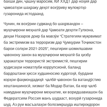
бахши дин, ҷашну маросим, КИ ХХДТ дар ноҳия дар
ҷамоатҳои шаҳраку деҳот вохӯриву мулоқотҳо
гузаронида истодаанд.
Чунин, як вохӯрии судманд бо шаҳрвандон –
муҳоҷирони меҳнатӣ дар Ҷамоати деҳоти Гулхона,
деҳаи Назаров доир ба мавзӯи “Стратегияи муқовимат
ба экстремизм ва терроризм дар Ҷумҳурии Тоҷикистон
барои солҳои 2021-2025”, пешгирии шомилшавии
ҷавонону занон ва муҳоҷирони меҳнатӣ ба ҳизбу
ҳаракатҳои террористӣ экстремистӣ, пешгирии
ҳодисаҳои номатлуби коррупсионӣ, баланд
бардоштани ҳисси худшиносию худогоҳӣ, бурдани
корҳои фаҳмондадиҳӣ ҷалбӣ ҷавонон ба ватандӯстию
хештаншиносӣ, хизмат ба Модар Ватан, ба кор ҷалб
намудани муҳоҷирони меҳнатие, ки воридшавиашон ба
Федератсияи Россия манъ шудааст, вохурӣ гузаронида
шуд. Аз руи масъалаҳои болозикршуда иштирокдорон