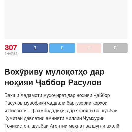
307
SHARES
Вохӯриву мулоқотҳо дар
ноҳияи Ҷаббор Расулов
Бахши Хадамоти муҳоҷират дар ноҳияи Ҷаббор
Расулов мувофиқи ҷадвали баргузории корҳои
иттилоотӣ – фаҳмондадиҳӣ, дар якҷоягӣ бо шуъбаи
Кумитаи давлатии амнияти миллии Ҷумҳурии
Тоҷикистон, шуъбаи Агентии меҳнат ва шуғли ахолӣ,