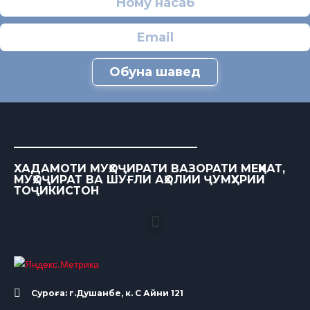
Обуна шавед
ХАДАМОТИ МУҲОҶИРАТИ ВАЗОРАТИ МЕҲНАТ,
МУҲОҶИРАТ ВА ШУҒЛИ АҲОЛИИ ҶУМҲУРИИ
ТОҶИКИСТОН
Суроға: г.Душанбе, к. С Айни 121