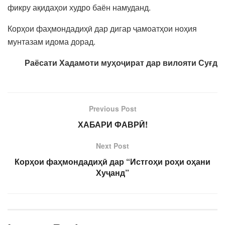
фикру ақидаҳои худро баён намуданд.
Корҳои фаҳмондадиҳӣ дар дигар ҷамоатҳои ноҳия
мунтазам идома дорад.
Раёсати Хадамоти муҳоҷират дар вилояти Суғд
Previous Post
ХАБАРИ ФАВРӢ!
Next Post
Корҳои фаҳмондадиҳӣ дар “Истгоҳи роҳи оҳани
Хуҷанд”