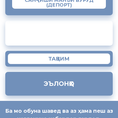
САНҶИШИ МАНЪИ ВУРУД
(ДЕПОРТ)
ЗАМИМАИ МОБИЛИИ “МУҲОҶИР”
ТАҚВИМ
ЭЪЛОНҲО
Ба мо обуна шавед ва аз ҳама пеш аз