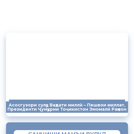
Асосгузори сулҳу Ваҳдати миллӣ – Пешвои миллат,
ПАЁМҲО
СУХАНРОНИҲО
СОМОНА
Президенти Ҷумҳурии Тоҷикистон Эмомалӣ Раҳмон