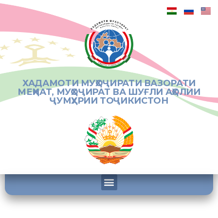
ХАДАМОТИ МУҲОҶИРАТИ ВАЗОРАТИ
МЕҲНАТ, МУҲОҶИРАТ ВА ШУҒЛИ АҲОЛИИ
ҶУМҲУРИИ ТОҶИКИСТОН