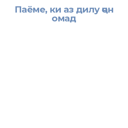
Паёме, ки аз дилу ҷон
омад
[:tj]
Зимни шунидани Паёми навбатии Асосгузори сулҳу ваҳдати
миллӣ – Пешвои миллат, Президенти Ҷумҳурии Тоҷикистон
муҳтарам Эмомалӣ Раҳмон ба мақоми олии қонунгузори
мамлакат, ки дар арафаи фарорасии Соли нави милодӣ рўҳияи
идонаи аҳли ҷомеаро дуболо намуд, беихтиёр ин байти шоир ба
ёд омад:
Ин паёмест, ки мо аз дилу
он овардем
Ба ту, эй хал
қ
и муаззам, ба ту эй хал
қ
и кабир.