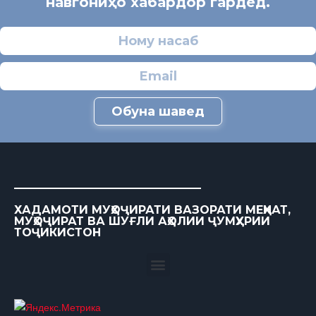
навгониҳо хабардор гардед.
Обуна шавед
ХАДАМОТИ МУҲОҶИРАТИ ВАЗОРАТИ МЕҲНАТ,
МУҲОҶИРАТ ВА ШУҒЛИ АҲОЛИИ ҶУМҲУРИИ
ТОҶИКИСТОН