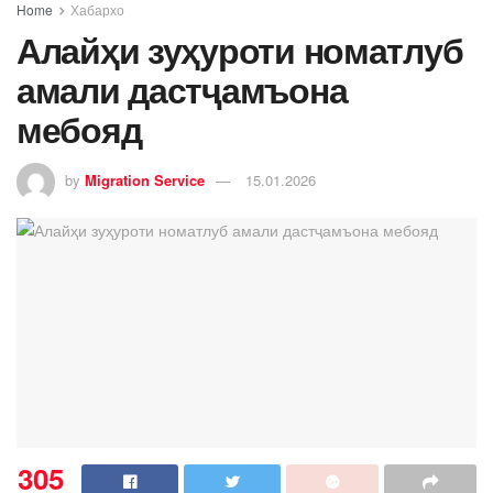
Home
Хабархо
Алайҳи зуҳуроти номатлуб
амали дастҷамъона
мебояд
by
Migration Service
15.01.2026
305