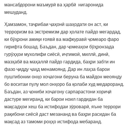
мансабдорони маъмурӣ ва ҳарбӣ нигаронида
мешуданд.
Ҳамзамон, таҷрибаи ҷаҳонӣ шаҳодати он аст, ки
терроризм ва экстремизм дар ҳолате пайдо мегардад,
ки бӯҳрони амиқи ғоявӣ ва мафкуравӣ ҷомеаро фаро
гирифта бошад. Баъдан, дар ҷомеаҳои бӯҳронзада
гурӯҳҳои мухолифи сиёсӣ, иҷтимоӣ, миллӣ, динӣ,
мазҳабӣ ва маҳаллӣ пайдо гардида, баҳри забти ин
фазо ҷидду ҷаҳд менамоянд. Дар ин лаҳза барои
пуштибонии онҳо хоҷагони беруна ба майдон меоянду
бо воситаи пулу мол онҳоро ба қолаби худ медароранд.
Баъдан, аз ҷониби хоҷагону сарпарастони хориҷӣ
дастуре мегиранд, ки барои ноил гардидан ба
мақсадҳои хеш ба истифодаи зӯроварӣ, яъне террори
рақибони сиёсӣ даст мезананд ва баҳри расидан ба
мақсад аз тамоми роҳҳо истифода мебаранд.