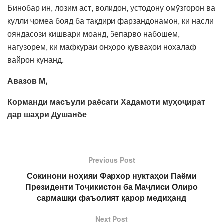
Бинобар ин, лозим аст, волидон, устодону омӯзгорон ва
кулли ҷомеа бояд ба тақдири фарзандонамон, ки насли
ояндасози кишвари моанд, бепарво набошем,
нагузорем, ки мафкураи онҳоро қувваҳои нохалаф
вайрон кунанд.
Авазов М,
Корманди масъули раёсати Хадамоти муҳоҷират
дар шаҳри Душанбе
Previous Post
Сокинони ноҳияи Фархор нуктаҳои Паёми
Президенти Тоҷикистон ба Маҷлиси Олиро
сармашқи фаъолият қарор медиҳанд
Next Post