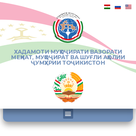
ХАДАМОТИ МУҲОҶИРАТИ ВАЗОРАТИ
МЕҲНАТ, МУҲОҶИРАТ ВА ШУҒЛИ АҲОЛИИ
ҶУМҲУРИИ ТОҶИКИСТОН