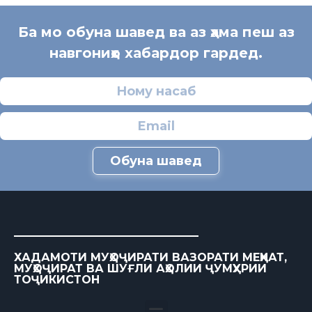
Ба мо обуна шавед ва аз ҳама пеш аз
навгониҳо хабардор гардед.
Обуна шавед
ХАДАМОТИ МУҲОҶИРАТИ ВАЗОРАТИ МЕҲНАТ,
МУҲОҶИРАТ ВА ШУҒЛИ АҲОЛИИ ҶУМҲУРИИ
ТОҶИКИСТОН