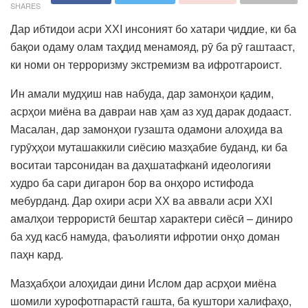
SHARES
Дар ибтидои асри ХХI инсоният бо хатари ҷиддие, ки ба
бақои одаму олам таҳдид менамояд, рӯ ба рӯ гаштааст,
ки номи он терроризму экстремизм ва ифротгароист.
Ин амали мудҳиш нав набуда, дар замонҳои қадим,
асрҳои миёна ва давраи нав ҳам аз худ дарак додааст.
Масалан, дар замонҳои гузашта одамони алоҳида ва
гурӯҳҳои муташаккили сиёсию мазҳабие буданд, ки ба
воситаи тарсонидан ва даҳшатафканӣ идеологияи
худро ба сари дигарон бор ва онҳоро истифода
мебурданд. Дар охири асри ХХ ва аввали асри ХХI
амалҳои террористӣ бештар характери сиёсӣ – диниро
ба худ касб намуда, фаъолияти ифротии онҳо доман
паҳн кард.
Мазҳабҳои алоҳидаи дини Ислом дар асрҳои миёна
шомили хурофотпарастӣ гашта, ба куштори халифаҳо,