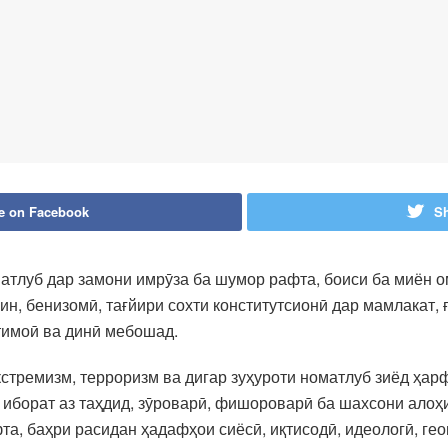
e on Facebook
Sh
матлуб дар замони имрӯза ба шумор рафта, боиси ба миён о
н, бенизомӣ, тағйири сохти конститутсионӣ дар мамлакат, ғ
ҷтимоӣ ва динӣ мебошад.
стремизм, терроризм ва дигар зуҳуроти номатлуб зиёд ҳарф
 иборат аз таҳдид, зӯроварӣ, фишороварӣ ба шахсони алоҳи
та, баҳри расидан ҳадафҳои сиёсӣ, иқтисодӣ, идеологӣ, ге