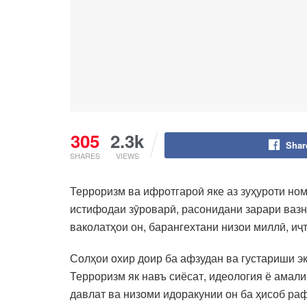
305
2.3k
Shar
SHARES
VIEWS
Терроризм ва ифротгароӣ яке аз зуҳуроти но
истифодаи зӯроварӣ, расонидани зарари вазни
ваколатҳои он, барангехтани низои миллӣ, и
Солҳои охир доир ба афзудан ва густариши эк
Терроризм як навъ сиёсат, идеология ё амали
давлат ва низоми идоракунии он ба ҳисоб раф