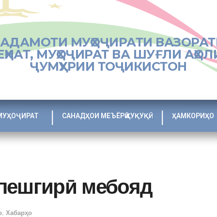
ХАДАМОТИ МУҲОҶИРАТИ ВАЗОРАТ
ЕҲНАТ, МУҲОҶИРАТ ВА ШУҒЛИ АҲОЛ
ҶУМҲУРИИ ТОҶИКИСТОН
МУҲОҶИРАТ
САНАДҲОИ МЕЪЁРӢ ҲУҚУҚӢ
ҲАМКОРИҲО
пешгирӣ мебояд
о
,
Хабарҳо