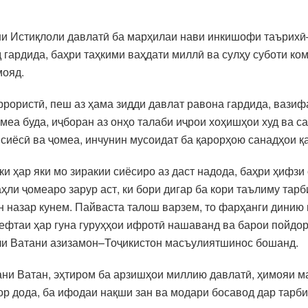
ни Истиқлоли давлатӣ ба марҳилаи нави инкишофи таърихӣ
д гардида, баҳри таҳкими ваҳдати миллӣ ва сулҳу суботи 
мояд.
рористӣ, пеш аз ҳама зидди давлат равона гардида, вазиф
омеа буда, иҷборан аз онҳо талаби иҷрои хоҳишҳои худ ва
сиёсӣ ва ҷомеа, инчунин мусоидат ба қарорҳою санадҳои 
и ҳар яки мо зиракии сиёсиро аз даст надода, баҳри ҳифзи
ли ҷомеаро зарур аст, ки бори дигар ба кори таълиму тарб
н назар кунем. Пайваста талош варзем, то фарҳанги дини
рефтаи ҳар гуна гуруҳҳои ифротӣ нашаванд ва барои пойдо
оли Ватани азизамон–Тоҷикистон масъулиятшинос бошанд.
ани Ватан, эҳтиром ба арзишҳои миллию давлатӣ, ҳимояи м
р дода, ба ифодаи нақши зан ва модари босавод дар тарб