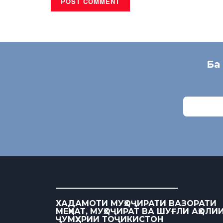
Ба
ХАДАМОТИ МУҲОҶИРАТИ ВАЗОРАТИ
МЕҲНАТ, МУҲОҶИРАТ ВА ШУҒЛИ АҲОЛИ
ҶУМҲУРИИ ТОҶИКИСТОН