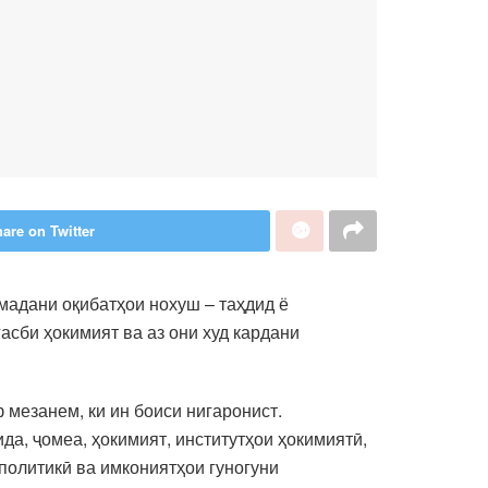
are on Twitter
мадани оқибатҳои нохуш – таҳдид ё
асби ҳокимият ва аз они худ кардани
 мезанем, ки ин боиси нигаронист.
да, ҷомеа, ҳокимият, институтҳои ҳокимиятӣ,
ополитикӣ ва имкониятҳои гуногуни