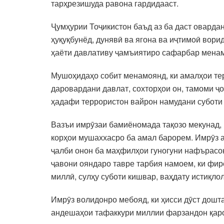
тарҳрезишуда равона гардидааст.
Ҷумҳурии Тоҷикистон баъд аз ба даст оварда
ҳуқуқбунёд, дунявӣ ва ягона ва иҷтимоӣ вори
ҳаёти давлативу ҷамъиятиро сафарбар мена
Мушоҳидаҳо собит менамоянд, ки амалҳои тер
даровардани давлат, сохторҳои он, тамоми ҷ
ҳадафи террористон вайрон намудани суботи 
Вазъи имрӯзаи бамиёномада тақозо мекунад, к
корҳои мушаххасро ба амал барорем. Имрӯз аҳ
ҷалби онон ба маҳфилҳои гуногуни нафърасо
ҷавони ояндаро тавре тарбия намоем, ки фи
миллӣ, сулҳу суботи кишвар, ваҳдату истиқл
Имрӯз волидонро мебояд, ки ҳисси дӯст дошт
андешаҳои тафаккури миллии фарзандон қаро