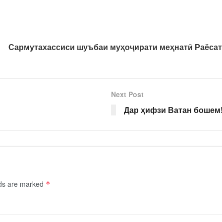
Сармутахассиси шуъбаи муҳоҷирати меҳнатӣ Раёсат
Next Post
Дар ҳифзи Ватан бошем
lds are marked
*