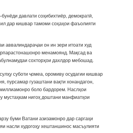
–бунёди давлати соҳибихтиёр, демократӣ,
комил дар кишвар тамоми соҳаҳои фаъолияти
аи аввалиндараҷаи он ин зери итоати худ
 сарпарастонашонро менамоянд. Мақсад ва
қабулнамудаи сохторҳои дахлдор мебошад.
 сулҳу суботи ҷомеа, оромиву осудагии кишвар
ия, пурсамар гузаштани вақти хонандагон,
ю миллиамонро боло бардорем. Наслҳои
ру мустаҳкам нигоҳ доштани манфиатҳои
арзу буми Ватани азизамонро дар саргаҳи
ияи насли худогоҳу хештаншинос масъулияти