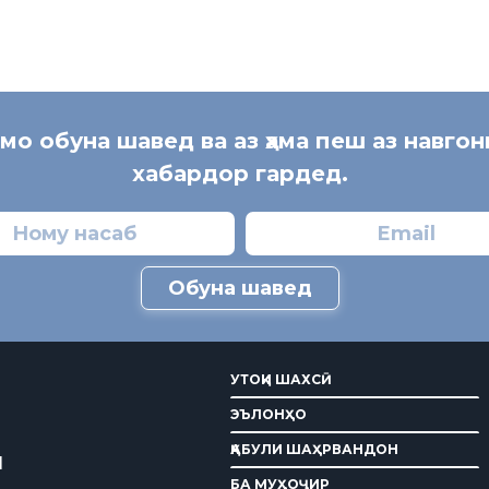
 мо обуна шавед ва аз ҳама пеш аз навгон
хабардор гардед.
Обуна шавед
УТОҚИ ШАХСӢ
ЭЪЛОНҲО
ҚАБУЛИ ШАҲРВАНДОН
И
БА МУҲОҶИР