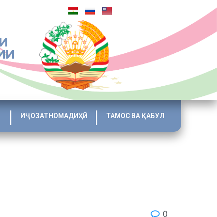
И
ИИ
ИҶОЗАТНОМАДИҲӢ
ТАМОС ВА ҚАБУЛ
0