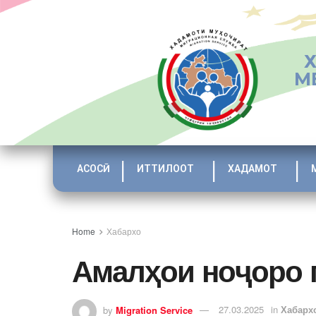
М
АСОСӢ
ИТТИЛООТ
ХАДАМОТ
Home
Хабархо
Амалҳои ноҷоро 
by
Migration Service
27.03.2025
in
Хабарх