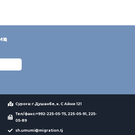
иҳо
Суроға: г.Душанбе, к. С Айни 121
Тел/факс:+992-225-05-75, 225-05-91, 225-
05-89
sh.umumi@migration.tj