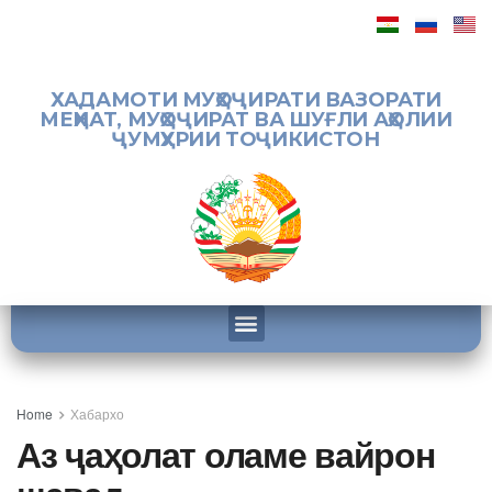
ХАДАМОТИ МУҲОҶИРАТИ ВАЗОРАТИ
МЕҲНАТ, МУҲОҶИРАТ ВА ШУҒЛИ АҲОЛИИ
ҶУМҲУРИИ ТОҶИКИСТОН
Home
Хабархо
Аз ҷаҳолат оламе вайрон