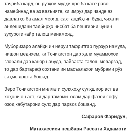
таҷриба кард, он рӯзҳои мудҳишро ба касе раво
намебинад ва аз вазъияте, ки имрӯз дар чанде аз
давлатҳо ба амал меояд, сахт андӯҳгин буда, ҷиҳати
андешидани тадбирҳо нисбат ба пешгирии чунин
зуҳуроти ғайр талош менамояд.
Муборизаро алайҳи ин нерӯи тафритгар пурзӯр намуда,
нишон медиҳем, ки Тоҷикистон дар ҳали муаммоҳои
глобалӣ дар канор набуда, пайваста талош меварзад,
то дар бартараф сохтани ин масъалаҳои мубрами рӯз
саҳме дошта бошад.
Зеро Тоҷикистон миллати сулҳхоҳу сулҳшиор аст ва
хоҳони он аст, ки дар тамоми олам дар фазои софу
озод кабӯтарони сулҳ дар парвоз бошанд.
Сафаров Фаридун,
Мутахассиси пешбари Раёсати Хадамоти