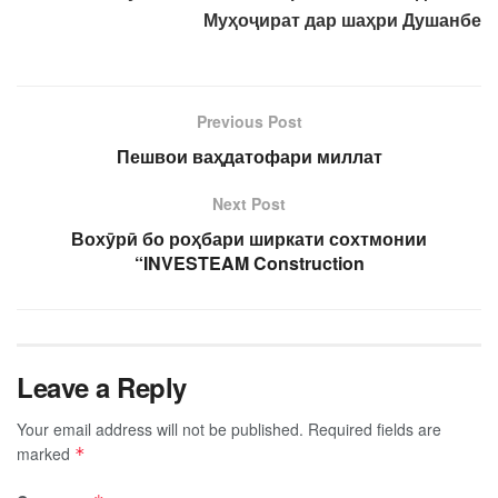
Му
ҳ
о
ҷ
ират дар ша
ҳ
ри
Душанбе
Previous Post
Пешвои ваҳдатофари миллат
Next Post
Вохӯрӣ бо роҳбари ширкати сохтмонии
“INVESTEAM Construction
Leave a Reply
Your email address will not be published.
Required fields are
marked
*