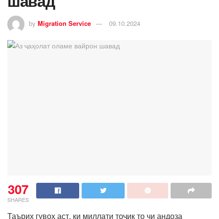
шавад
by
Migration Service
09.10.2024
307
SHARES
Таърих гувоҳ аст, ки миллати тоҷик то чи андоза