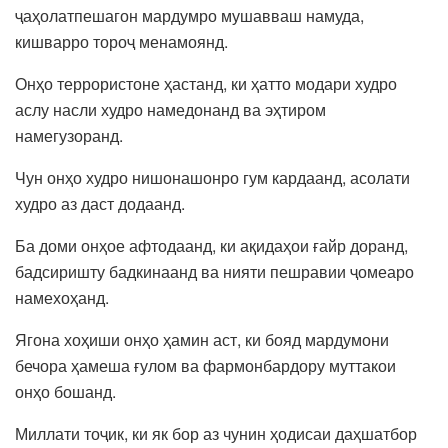
ҷаҳолатпешагон мардумро мушавваш намуда,
кишварро тороҷ менамоянд.
Онҳо террористоне ҳастанд, ки ҳатто модари худро
аслу насли худро намедонанд ва эҳтиром
намегузоранд.
Чун онҳо худро нишонашонро гум кардаанд, асолати
худро аз даст додаанд.
Ба доми онҳое афтодаанд, ки ақидаҳои ғайр доранд,
бадсиришту бадкинаанд ва нияти пешравии ҷомеаро
намехоҳанд.
Ягона хоҳиши онҳо ҳамин аст, ки бояд мардумони
бечора ҳамеша ғулом ва фармонбардору муттакои
онҳо бошанд.
Миллати тоҷик, ки як бор аз чунин ҳодисаи даҳшатбор