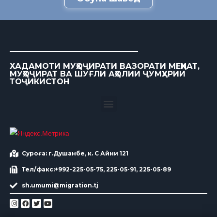
ХАДАМОТИ МУҲОҶИРАТИ ВАЗОРАТИ МЕҲНАТ,
МУҲОҶИРАТ ВА ШУҒЛИ АҲОЛИИ ҶУМҲУРИИ
ТОҶИКИСТОН
Суроға: г.Душанбе, к. С Айни 121
Тел/факс:+992-225-05-75, 225-05-91, 225-05-89
sh.umumi@migration.tj