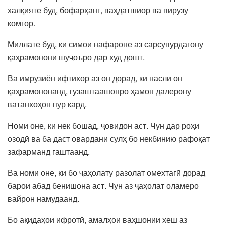
халқияте буд, бофарҳанг, ваҳдатшиор ва пирӯзу
комгор.
Миллате буд, ки симои нафароне аз сарсупурдагону
қаҳрамонони шуҷоъро дар худ дошт.
Ва имрӯзиён ифтихор аз он дорад, ки насли он
қаҳрамононанд, гузаштаашонро ҳамон далерону
ватанхоҳон пур кард.
Номи оне, ки нек бошад, ҷовидон аст. Чун дар роҳи
озодӣ ва ба даст овардани сулҳ бо некбинию рафоқат
зафарманд гаштаанд.
Ва номи оне, ки бо ҷаҳолату разолат омехтагӣ дорад
барои абад бенишона аст. Чун аз ҷаҳолат оламеро
вайрон намудаанд.
Бо ақидаҳои ифротӣ, амалҳои ваҳшонии хеш аз