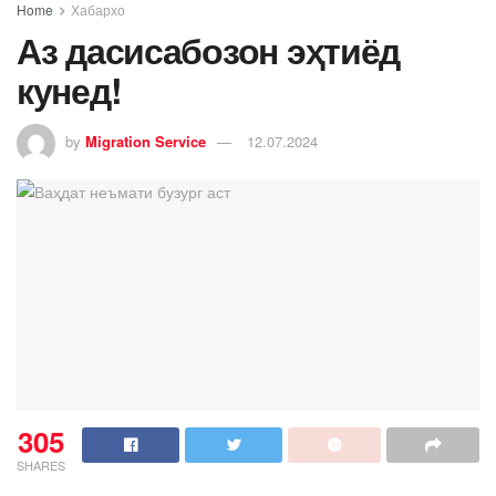
Home
Хабархо
Аз дасисабозон эҳтиёд
кунед!
by
Migration Service
12.07.2024
305
SHARES