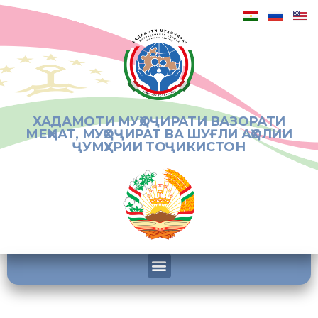
ХАДАМОТИ МУҲОҶИРАТИ ВАЗОРАТИ
МЕҲНАТ, МУҲОҶИРАТ ВА ШУҒЛИ АҲОЛИИ
ҶУМҲУРИИ ТОҶИКИСТОН