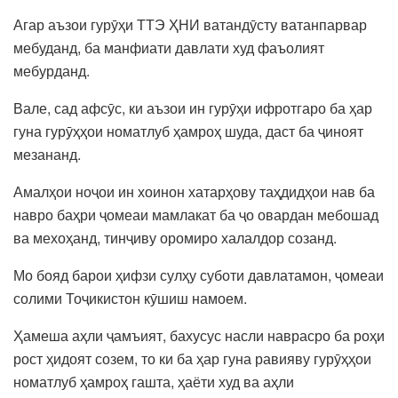
Агар аъзои гурӯҳи ТТЭ ҲНИ ватандӯсту ватанпарвар
мебуданд, ба манфиати давлати худ фаъолият
мебурданд.
Вале, сад афсӯс, ки аъзои ин гурӯҳи ифротгаро ба ҳар
гуна гурӯҳҳои номатлуб ҳамроҳ шуда, даст ба ҷиноят
мезананд.
Амалҳои ноҷои ин хоинон хатарҳову таҳдидҳои нав ба
навро баҳри ҷомеаи мамлакат ба ҷо овардан мебошад
ва мехоҳанд, тинҷиву оромиро халалдор созанд.
Мо бояд барои ҳифзи сулҳу суботи давлатамон, ҷомеаи
солими Тоҷикистон кӯшиш намоем.
Ҳамеша аҳли ҷамъият, бахусус насли наврасро ба роҳи
рост ҳидоят созем, то ки ба ҳар гуна равияву гурӯҳҳои
номатлуб ҳамроҳ гашта, ҳаёти худ ва аҳли