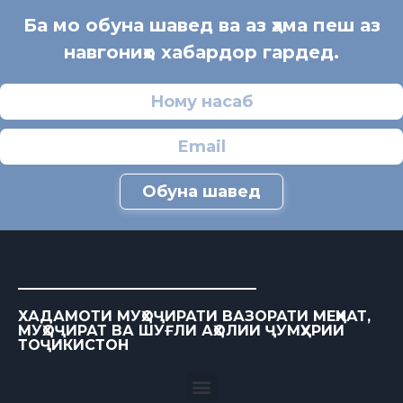
Ба мо обуна шавед ва аз ҳама пеш аз
навгониҳо хабардор гардед.
Обуна шавед
ХАДАМОТИ МУҲОҶИРАТИ ВАЗОРАТИ МЕҲНАТ,
МУҲОҶИРАТ ВА ШУҒЛИ АҲОЛИИ ҶУМҲУРИИ
ТОҶИКИСТОН