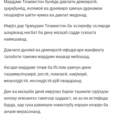
Мардуми Тоҷикистон бунёди давлати демократӣ,
ҳуқуқбунёд, иҷтимоӣ ва дунявиро ҳамчун дурнамои
пешрафти ҳаёти ҷомеа ва давлат медонад.
Имрӯз дар Ҷумҳурии Тоҷикистон ба эътирофу эътиқоди
шаҳрванд нисбат ба дину мазҳаб садде гузошта
намешавад.
Давлати дунявӣ ва демократӣ ифодагари манфиату
талаботи тамоми мардуми кишвар мебошад.
Аксари мардуми тоҷик ба Ислом ҳамчун дини
таҳаммулпазирӣ, ростӣ, покизагӣ, накӯкорӣ,
меҳнатдӯстӣ, инсондӯстӣ рӯй овардаанд.
Дин ва мазҳаби динӣ имрӯзҳо барои ташкили гурӯҳҳои
нопоку иғвоангез такягоҳе шудааст, ки аз он истифода
бурда, ҳар гуна равияҳои номатлубу корҳои ноҷоро ба
анҷом мерасонанд.