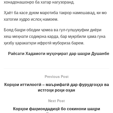
хонадонашонро ба хатар нагузоранд.
Ҳаёт ба касе дуюм маротиба такрор намешавад, ки мо
хатогии худро ислоҳ намоем.
Бояд баҳри ободии ҷомеа ва гул-гулшукуфии диёри
хеш меҳнати содиқона карда, бар муқобили ҳама гуна
ҳизбу ҳаракатҳои ифротӣ мубориза барем.
Раёсати Хадамоти муҳоҷират дар шаҳри Душанбе
Previous Post
Корҳои иттилоотӣ – маърифатӣ дар фурудгоҳҳо ва
истгоҳи роҳи оҳан
Next Post
Корҳои фаҳмондадиҳӣ бо сокинони шаҳри