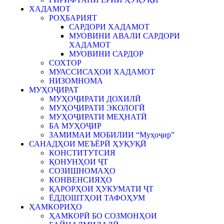
ХАДАМОТ
РОҲБАРИЯТ
САРДОРИ ХАДАМОТ
МУОВИНИ АВАЛИ САРДОРИ
ХАДАМОТ
МУОВИНИ САРДОР
СОХТОР
МУАССИСАҲОИ ХАДАМОТ
НИЗОМНОМА
МУҲОҶИРАТ
МУҲОҶИРАТИ ДОХИЛӢ
МУҲОҶИРАТИ ЭКОЛОГӢ
МУҲОҶИРАТИ МЕҲНАТӢ
БА МУҲОҶИР
ЗАМИМАИ МОБИЛИИ “Муҳоҷир”
САНАДҲОИ МЕЪЁРӢ ҲУҚУҚӢ
КОНСТИТУТСИЯ
ҚОНУНҲОИ ҶТ
СОЗИШНОМАҲО
КОНВЕНСИЯҲО
ҚАРОРҲОИ ҲУКУМАТИ ҶТ
ЁДДОШТҲОИ ТАФОҲУМ
ҲАМКОРИҲО
ҲАМКОРӢ БО СОЗМОНҲОИ