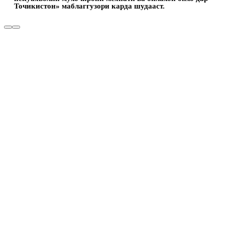
Точикистон» маблаггузори карда шудааст.