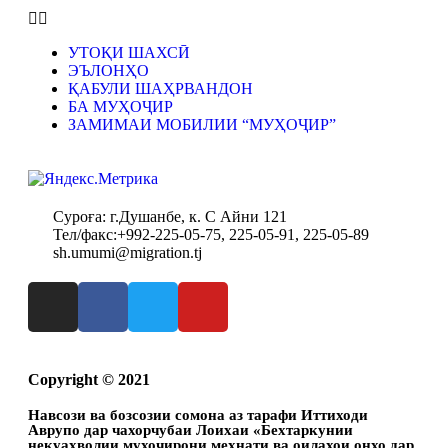
УТОҚИ ШАХСӢ
ЭЪЛОНҲО
ҚАБУЛИ ШАҲРВАНДОН
БА МУҲОҶИР
ЗАМИМАИ МОБИЛИИ “МУҲОҶИР”
Суроға: г.Душанбе, к. С Айни 121
Тел/факс:+992-225-05-75, 225-05-91, 225-05-89
sh.umumi@migration.tj
Copyright © 2021
Навсози ва бозсозии сомона аз тарафи Иттиходи
Аврупо дар чахорчубаи Лоихаи «Бехтаркунии
некуахволии мухочирони мехнати ва оилахои онхо дар