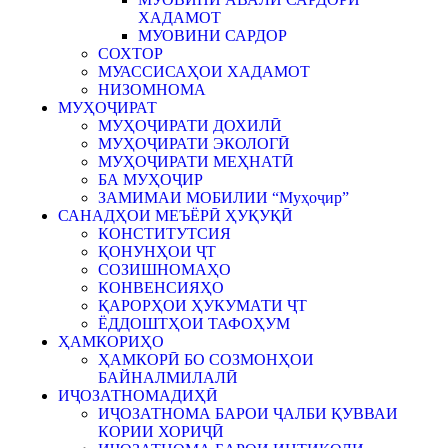
ХАДАМОТ
МУОВИНИ САРДОР
СОХТОР
МУАССИСАҲОИ ХАДАМОТ
НИЗОМНОМА
МУҲОҶИРАТ
МУҲОҶИРАТИ ДОХИЛӢ
МУҲОҶИРАТИ ЭКОЛОГӢ
МУҲОҶИРАТИ МЕҲНАТӢ
БА МУҲОҶИР
ЗАМИМАИ МОБИЛИИ “Муҳоҷир”
САНАДҲОИ МЕЪЁРӢ ҲУҚУҚӢ
КОНСТИТУТСИЯ
ҚОНУНҲОИ ҶТ
СОЗИШНОМАҲО
КОНВЕНСИЯҲО
ҚАРОРҲОИ ҲУКУМАТИ ҶТ
ЁДДОШТҲОИ ТАФОҲУМ
ҲАМКОРИҲО
ҲАМКОРӢ БО СОЗМОНҲОИ
БАЙНАЛМИЛАЛӢ
ИҶОЗАТНОМАДИҲӢ
ИҶОЗАТНОМА БАРОИ ҶАЛБИ ҚУВВАИ
КОРИИ ХОРИҶӢ