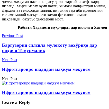
ҷомеа, махсусан насли наврасу ҷавон тарғиб ва ҳифз карда
шаванд. Ҳифзи марзу буми ватан, ҳимояи манфиатҳои миллӣ,
фарҳанг ва генофонди миллӣ, инчунин тарғиби идеологияи
солими миллӣ масъулияти ҳамаи фаъолони ҷомеаи
шаҳрвандӣ, бахусус ҳамсафони мост.
Раёсати Хадамоти муҳоҷират дар вилояти Хатлон
Previous Post
Баргузории силсила мулоқоту вохӯриҳо дар
ноҳияи Темурмалик
Next Post
Ифротгароиро шадидан маҳкум мекунем
Next Post
Ифротгароиро шадидан маҳкум мекунем
Leave a Reply