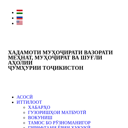
ХАДАМОТИ МУҲОҶИРАТИ ВАЗОРАТИ
МЕҲНАТ, МУҲОҶИРАТ ВА ШУҒЛИ
АҲОЛИИ
ҶУМҲУРИИ ТОҶИКИСТОН
АСОСӢ
ИТТИЛООТ
ХАБАРҲО
ГУЗОРИШҲОИ МАТБУОТӢ
ВОКУНИШ
ТАМОС БО РӮЗНОМАНИГОР
ГИРИФТАНИ ЁРИИ ҲУҚУҚӢ