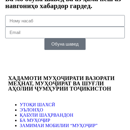
навгониҳо хабардор гардед.
Обуна шавед
ХАДАМОТИ МУҲОҶИРАТИ ВАЗОРАТИ
МЕҲНАТ, МУҲОҶИРАТ ВА ШУҒЛИ
АҲОЛИИ ҶУМҲУРИИ ТОҶИКИСТОН
УТОҚИ ШАХСӢ
ЭЪЛОНҲО
ҚАБУЛИ ШАҲРВАНДОН
БА МУҲОҶИР
ЗАМИМАИ МОБИЛИИ “МУҲОҶИР”