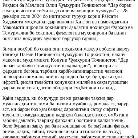
Раҳмон ба Маҷлиси Олии Ҷумҳурии Тоҷикистон “Дар бораи
самтҳои асосии сиёсати дохилӣ ва хориҷии ҷумҳурӣ” аз 28
декабри соли 2024 бо иштироки гурӯҳи кории Раёсати
Хадамоти муҳоҷират дар вилояти Хатлон ва намояндагони
Мақомоти иҷроияи ҳокимияти давлатии ноҳияҳои Фархор ва
Темурмалик бо сокинон, фаъолон ва муҳоҷирони ба ватан
бозгашта вохӯриву мулоқот баргузор гардид.
Зимни вохӯрӣ бо сокинони ноҳияҳои мазкур вобаста шарҳу
тавзеҳи Паёми Президенти Ҷумҳурии Тоҷикистон, нақшу
мақом ва муҳиммияти Қонуни Ҷумҳурии Тоҷикистон “Дар
бораи тарбияи ватандӯстии шаҳрвандон”, пешгирӣ аз
фарҳанги бегона, тарбияи ҳарбӣ-ватанпарастии ҷавонон,
пешгирии шомилшавии шаҳрандон ба ҳизбу ҳаракатҳои
ифротӣ, риояи талаботи қонунҳои миллӣ ва саҳм гузоштан
дар корҳои созандагию ободкорӣ суҳбат доир гардид.
Қайд гардид, ки бо вуҷуди он ки раванди таҳсил дар
муассисаҳои таълимӣ ба низоми муайян даромадааст, зарур
аст, ки барои боз ҳам баланд бардоштани сатҳу сифати
таҳсилот, омода кардани кадрҳои баландихтисос, омӯхтани
забони давлатӣ, таъриху фарҳанги бостонии халқи тоҷик,
боло бурдани завқу рағбати хонандагон ба омӯзиши фанҳои
риёзӣ, дақиқ, табиӣ, технологияҳои иттилоотӣ ва аз худ
кардани забонҳои хориҷӣ, махсусан, забонҳои русиву англисӣ