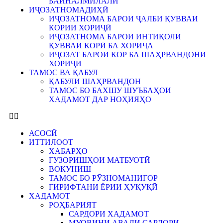
БАЙНАЛМИЛАЛӢ
ИҶОЗАТНОМАДИҲӢ
ИҶОЗАТНОМА БАРОИ ҶАЛБИ ҚУВВАИ
КОРИИ ХОРИҶӢ
ИҶОЗАТНОМА БАРОИ ИНТИҚОЛИ
ҚУВВАИ КОРӢ БА ХОРИҶА
ИҶОЗАТ БАРОИ КОР БА ШАҲРВАНДОНИ
ХОРИҶӢ
ТАМОС ВА ҚАБУЛ
ҚАБУЛИ ШАҲРВАНДОН
ТАМОС БО БАХШУ ШУЪБАҲОИ
ХАДАМОТ ДАР НОҲИЯҲО
АСОСӢ
ИТТИЛООТ
ХАБАРҲО
ГУЗОРИШҲОИ МАТБУОТӢ
ВОКУНИШ
ТАМОС БО РӮЗНОМАНИГОР
ГИРИФТАНИ ЁРИИ ҲУҚУҚӢ
ХАДАМОТ
РОҲБАРИЯТ
САРДОРИ ХАДАМОТ
МУОВИНИ АВАЛИ САРДОРИ