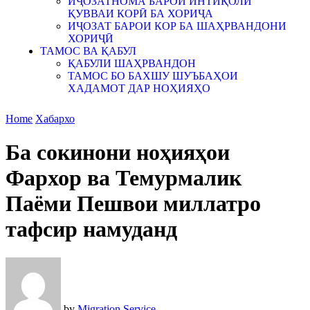
ИҶОЗАТНОМА БАРОИ ИНТИҚОЛИ
ҚУВВАИ КОРӢ БА ХОРИҶА
ИҶОЗАТ БАРОИ КОР БА ШАҲРВАНДОНИ
ХОРИҶӢ
ТАМОС ВА ҚАБУЛ
ҚАБУЛИ ШАҲРВАНДОН
ТАМОС БО БАХШУ ШУЪБАҲОИ
ХАДАМОТ ДАР НОҲИЯҲО
Home
Хабархо
Ба сокинони ноҳияҳои
Фархор ва Темурмалик
Паёми Пешвои миллатро
тафсир намуданд
by
Migration Service