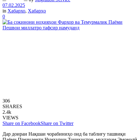
07.02.2025
in
Хабархо
,
Хабарҳо
0
306
SHARES
2.4k
VIEWS
Share on Facebook
Share on Twitter
Дар доираи Нақшаи чорабиниҳо оид ба таблиғу ташвиқи
Паёми Президенти Ҷумҳурии Тоҷикистон, муҳтарам Эмомалӣ