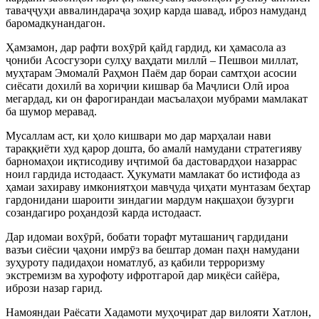
таваҷҷуҳи аввалиндараҷа зоҳир карда шавад, иброз намуданд
баромадкунандагон.
Ҳамзамон, дар рафти вохӯрӣ қайд гардид, ки ҳамасола аз
ҷониби Асосгузори сулҳу ваҳдати миллӣ – Пешвои миллат,
муҳтарам Эмомалӣ Раҳмон Паём дар бораи самтҳои асосии
сиёсати дохилӣ ва хориҷии кишвар ба Маҷлиси Олӣ ироа
мегардад, ки он фарогирандаи масъалаҳои мубрами мамлакат
ба шумор меравад.
Мусаллам аст, ки ҳоло кишвари мо дар марҳалаи нави
тараққиёти худ қарор дошта, бо амалӣ намудани стратегияву
барномаҳои иқтисодиву иҷтимоӣ ба дастовардҳои назаррас
ноил гардида истодааст. Ҳукумати мамлакат бо истифода аз
ҳамаи захираву имкониятҳои мавҷуда ҷиҳати мунтазам беҳтар
гардонидани шароити зиндагии мардум нақшаҳои бузурги
созандагиро роҳандозӣ карда истодааст.
Дар идомаи вохӯрӣ, бобати торафт муташаниҷ гардидани
вазъи сиёсии ҷаҳони имрӯз ва бештар доман паҳн намудани
зуҳуроту падидаҳои номатлуб, аз қабили терроризму
экстремизм ва хурофоту ифротгароӣ дар миқёси сайёра,
ибрози назар гарид.
Намояндаи Раёсати Хадамоти муҳоҷират дар вилояти Хатлон,