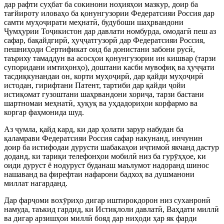
дар рафти суҳбат ба сокинони ноҳияҳои мазкур, доир ба
тағйироту иловаҳо ба қонунгузории Федератсияи Россия дар
самти муҳоҷирати меҳнатӣ, будубоши шаҳрвандони
Ҷумҳурии Тоҷикистон дар давлати номбурда, омодагӣ пеш аз
сафар, бақайдгирӣ, ҳуҷҷатгузорӣ дар Федератсияи Россия,
пешниҳоди Сертификат оид ба донистани забони русӣ,
таъриху тамаддун ва асосҳои қонунгузории ин кишвар (тарзи
супоридани имтиҳонҳо), доштани касби мувофиқ ва ҳуҷҷати
тасдиқкунандаи он, корти муҳоҷирӣ, дар қайди муҳоҷирӣ
истодан, гирифтани Патент, тартиби дар қайди ҷойи
истиқомат гузоштани шаҳрвандони хориҷа, тарзи бастани
шартномаи меҳнатӣ, ҳуқуқ ва уҳдадориҳои корфармо ва
коргар фаҳмонида шуд.
Аз ҷумла, қайд кард, ки дар ҳолати зарур набудан ба
қаламрави Федератсияи Россия сафар накунанд, инчунин
доир ба истифодаи дурусти шабакаҳои иҷтимоӣ якчанд дастур
доданд, ки тариқи телефонҳои мобилӣ низ ба гурӯҳҳое, ки
оиди дуруст ё нодуруст буданаш маълумот надоранд шинос
нашаванд ва фирефтаи нафарони бадхоҳ ва душманони
миллат нагарданд.
Дар фарҷоми вохӯриҳо дигар иштирокдорон низ суханронӣ
намуда, таъкид гардид, ки Истиқлоли давлатӣ, Ваҳдати миллӣ
ва дигар арзишҳои миллӣ бояд дар ниҳоди ҳар як фарди