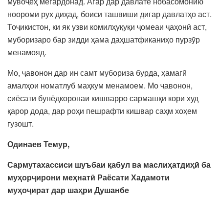
мувоҷеҳ мегардонад. Агар дар давлате нобасомонию
нооромӣ рух диҳад, боиси ташвиши дигар давлатҳо аст.
Тоҷикистон, ки як узви комилҳуқуқи ҷомеаи ҷаҳонӣ аст,
муборизаро бар зидди ҳама даҳшатфиканиҳо пурзӯр
менамояд.
Мо, ҷавонон дар ин самт мубориза бурда, ҳамагӣ
амалҳои номатлуб маҳкум менамоем. Мо ҷавонон,
сиёсати бунёдкоронаи кишварро сармашқи кори худ
қарор дода, дар роҳи пешрафти кишвар саҳм хоҳем
гузошт.
Одинаев Темур,
Сармутахассиси шуъбаи қабул ва маслиҳатдиҳӣ ба
муҳорҷирони меҳнатӣ Раёсати Хадамоти
муҳоҷират дар шаҳри Душанбе