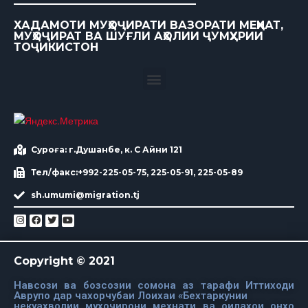
ХАДАМОТИ МУҲОҶИРАТИ ВАЗОРАТИ МЕҲНАТ,
МУҲОҶИРАТ ВА ШУҒЛИ АҲОЛИИ ҶУМҲУРИИ
ТОҶИКИСТОН
Суроға: г.Душанбе, к. С Айни 121
Тел/факс:+992-225-05-75, 225-05-91, 225-05-89
sh.umumi@migration.tj
Copyright © 2021
Навсози ва бозсозии сомона аз тарафи Иттиходи
Аврупо дар чахорчубаи Лоихаи «Бехтаркунии
некуахволии мухочирони мехнати ва оилахои онхо