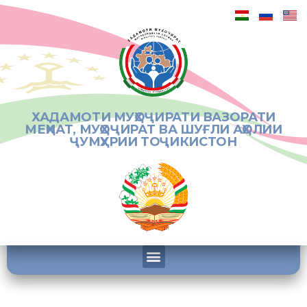
ХАДАМОТИ МУҲОҶИРАТИ ВАЗОРАТИ
МЕҲНАТ, МУҲОҶИРАТ ВА ШУҒЛИ АҲОЛИИ
ҶУМҲУРИИ ТОҶИКИСТОН