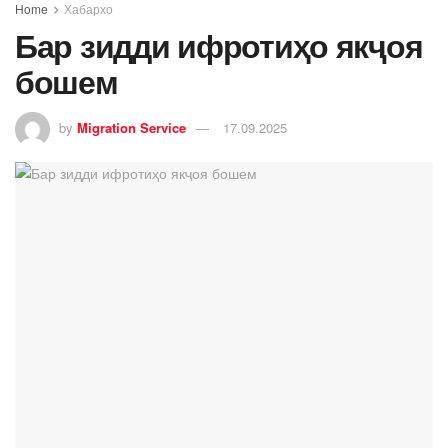
Home
Хабархо
Бар зидди ифротиҳо якҷоя
бошем
by
Migration Service
17.09.2025