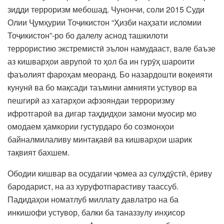
зидди терроризм мебошад. Чунончи, соли 2015 Суди
Олии Ҷумҳурии Тоҷикистон “Ҳизби наҳзати исломии
Тоҷикистон”-ро бо далелу аснод ташкилоти
террористию экстремистӣ эълон намудааст, вале баъзе
аз кишварҳои аврупоӣ то ҳол ба ин гурӯҳ шароити
фаъолият фароҳам меоранд. Бо назардошти воқеияти
кунунӣ ва бо мақсади таъмини амнияти устувор ва
пешгирӣ аз хатарҳои афзояндаи терроризму
ифротгароӣ ва дигар таҳдидҳои замони муосир мо
омодаем ҳамкории густурдаро бо созмонҳои
байналмилаливу минтақавӣ ва кишварҳои шарик
тақвият бахшем.
Ободии кишвар ва осудагии ҷомеа аз сулҳдӯстӣ, ёриву
бародарист, на аз хуруфотпарастиву таассуб.
Падидаҳои номатлуб миллату давлатро на ба
инкишофи устувор, балки ба таназзулу инҳисор