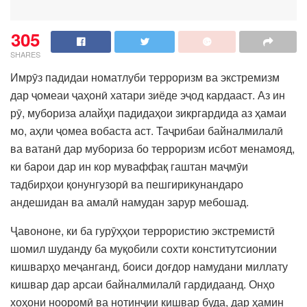
305
SHARES
Имрӯз падидаи номатлуби терроризм ва экстремизм
дар ҷомеаи ҷаҳонӣ хатари зиёде эҷод кардааст. Аз ин
рӯ, мубориза алайҳи падидаҳои зикргардида аз ҳамаи
мо, аҳли ҷомеа вобаста аст. Таҷрибаи байналмилалӣ
ва ватанӣ дар мубориза бо терроризм исбот менамояд,
ки барои дар ин кор муваффақ гаштан маҷмӯи
тадбирҳои қонунгузорӣ ва пешгирикунандаро
андешидан ва амалӣ намудан зарур мебошад.
Ҷавононе, ки ба гурӯҳҳои террористию экстремистӣ
шомил шуданду ба муқобили сохти конститутсионии
кишварҳо меҷанганд, боиси доғдор намудани миллату
кишвар дар арсаи байналмилалӣ гардидаанд. Онҳо
хоҳони нооромӣ ва нотинҷии кишвар буда, дар ҳамин