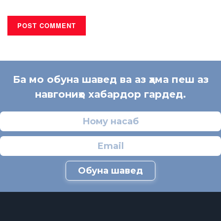
Ба мо обуна шавед ва аз ҳама пеш аз
навгониҳо хабардор гардед.
Обуна шавед