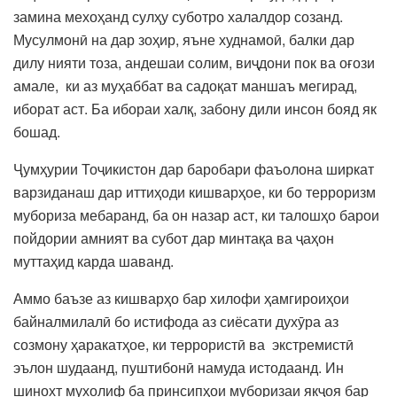
замина мехоҳанд сулҳу суботро халалдор созанд.
Мусулмонӣ на дар зоҳир, яъне худнамоӣ, балки дар
дилу нияти тоза, андешаи солим, виҷдони пок ва оғози
амале, ки аз муҳаббат ва садоқат маншаъ мегирад,
иборат аст. Ба ибораи халқ, забону дили инсон бояд як
бошад.
Ҷумҳурии Тоҷикистон дар баробари фаъолона ширкат
варзиданаш дар иттиҳоди кишварҳое, ки бо терроризм
мубориза мебаранд, ба он назар аст, ки талошҳо барои
пойдории амният ва субот дар минтақа ва ҷаҳон
муттаҳид карда шаванд.
Аммо баъзе аз кишварҳо бар хилофи ҳамгироиҳои
байналмилалӣ бо истифода аз сиёсати духӯра аз
созмону ҳаракатҳое, ки террористӣ ва экстремистӣ
эълон шудаанд, пуштибонӣ намуда истодаанд. Ин
шинохт мухолиф ба принсипҳои муборизаи якҷоя бар