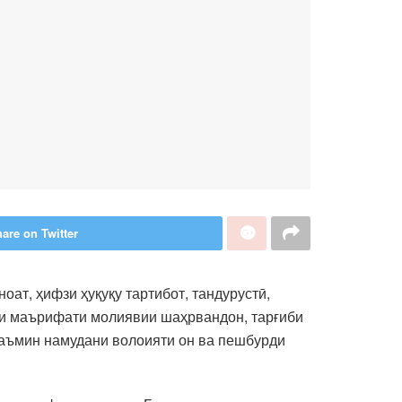
are on Twitter
ат, ҳифзи ҳуқуқу тартибот, тандурустӣ,
тҳи маърифати молиявии шаҳрвандон, тарғиби
таъмин намудани волоияти он ва пешбурди