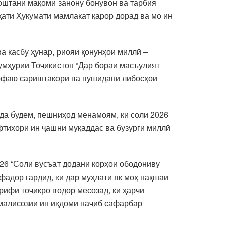
оштани мақоми занону бонувон ва тарбия
ати Ҳукумати мамлакат қарор дорад ва мо ин
а касбу ҳунар, риояи қонунҳои миллӣ –
умҳурии Тоҷикистон “Дар бораи масъулият
сарфаю сариштакорӣ ва пӯшидани либосҳои
рда будем, пешниҳод менамоям, ки соли 2026
фтихори ин ҷашни муқаддас ва бузурги миллӣ
026 “Соли вусъат додани корҳои ободониву
фадор гардид, ки дар муҳлати як моҳ нақшаи
ифи тоҷикро водор месозад, ки ҳарчи
амалисозии ин иқдоми наҷиб сафарбар