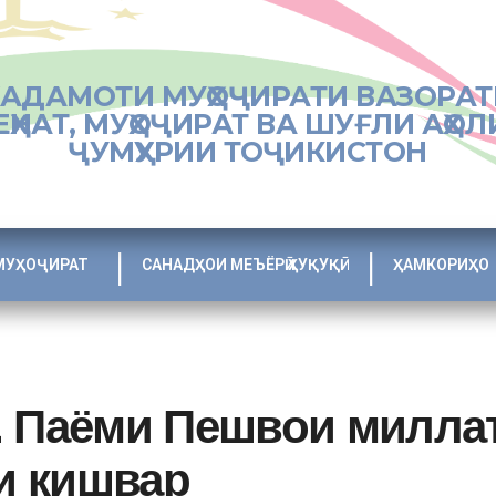
ХАДАМОТИ МУҲОҶИРАТИ ВАЗОРАТ
ЕҲНАТ, МУҲОҶИРАТ ВА ШУҒЛИ АҲОЛ
ҶУМҲУРИИ ТОҶИКИСТОН
МУҲОҶИРАТ
САНАДҲОИ МЕЪЁРӢ ҲУҚУҚӢ
ҲАМКОРИҲО
. Паёми Пешвои милла
и кишвар