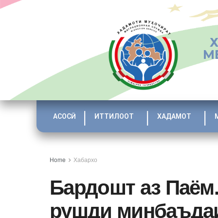
М
АСОСӢ
ИТТИЛООТ
ХАДАМОТ
Home
Хабархо
Бардошт аз Паём
рушди минбаъда