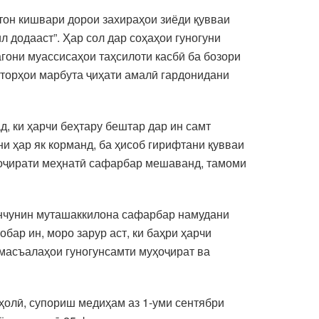
он кишвари дорои захираҳои зиёди қувваи
л додааст”. Ҳар сол дар соҳаҳои гуногуни
агони муассисаҳои таҳсилоти касбӣ ба бозори
охторҳои марбута ҷиҳати амалӣ гардонидани
д, ки ҳарчи беҳтару бештар дар ин самт
и ҳар як корманд, ба ҳисоб гирифтани қувваи
ҳоҷирати меҳнатӣ сафарбар мешаванд, тамоми
инчунин муташаккилона сафарбар намудани
ар ин, моро зарур аст, ки баҳри ҳарчи
масъалаҳои гуногунсамти муҳоҷират ва
ҳолӣ, супориш медиҳам аз 1-уми сентябри