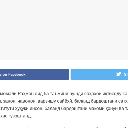
e on Facebook
Sh
омалӣ Раҳмон оид ба таъмини рушди соҳаҳои иқтисоду сано
, занон, ҷавонон, варзишу сайёҳӣ, баланд бардоштани са
титути ҳуқуқи инсон, баланд бардоштани мақоми қонун ва 
хас гузоштанд.