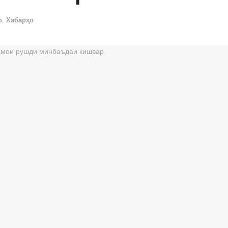
о
,
Хабарҳо