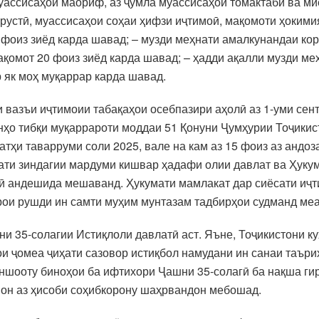
ассисаҳои маориф, аз ҷумла муассисаҳои томактабӣ ва ми
рустӣ, муассисаҳои соҳаи ҳифзи иҷтимоӣ, мақомоти ҳокими
0 фоиз зиёд карда шавад; – музди меҳнати амалкунандаи ко
ақомот 20 фоиз зиёд карда шавад; – ҳадди ақалли музди ме
 як моҳ муқаррар карда шавад.
 вазъи иҷтимоии табақаҳои осебпазири аҳолӣ аз 1-уми сен
онҳо тибқи муқаррароти моддаи 51 Қонуни Ҷумҳурии Тоҷикис
атҳи таварруми соли 2025, вале на кам аз 15 фоиз аз андо
ати зиндагии мардуми кишвар ҳадафи олии давлат ва Ҳукум
ӣ андешида мешаванд. Ҳукумати мамлакат дар сиёсати иҷт
рои рушди ин самти муҳим мунтазам тадбирҳои судманд ме
и 35-солагии Истиқлоли давлатӣ аст. Яъне, Тоҷикистони к
и ҷомеа ҷиҳати сазовор истиқбол намудани ин санаи таъри
иншооту биноҳои ба ифтихори Ҷашни 35-солагӣ ба нақша ги
шон аз ҳисоби соҳибкорону шаҳрвандон мебошад.