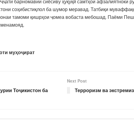
ҷҷати барномавии сиёсиву ҳуқуқӣ самтҳои афзалиятноки р
тони соҳибистиқлол ба шумор меравад. Татбиқи муваффақ
онаи тамоми қишрҳои ҷомеа вобаста мебошад. Паёми Пешв
 менамояд.
оти муҳоҷират
Next Post
урии Тоҷикистон ба
Терроризм ва экстремиз