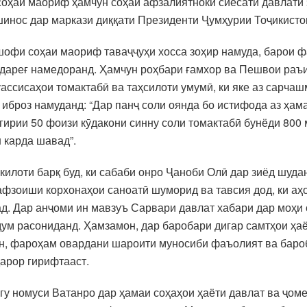
 соҳаи маориф ҳамчун соҳаи афзалиятноки сиёсати давлатӣ
шинос дар маркази диққати Президенти Ҷумҳурии Тоҷикист
офи соҳаи маориф таваҷҷуҳи хосса зоҳир намуда, барои 
 дареғ намедоранд. Ҳамчун роҳбари ғамхор ва Пешвои раъ
ассисаҳои томактабӣ ва таҳсилоти умумӣ, ки яке аз сарча
 иброз намуданд: “Дар панҷ соли оянда бо истифода аз ҳа
рии 50 фоизи кӯдакони синну соли томактабӣ бунёди 800 
 карда шавад”.
илоти барқ буд, ки сабаби онро Ҷаноби Олӣ дар зиёд шуда
 афзоиши корхонаҳои саноатӣ шуморид ва тавсия дод, ки аҳ
ад. Дар анҷоми ин мавзуъ Сарвари давлат хабари дар моҳи
ум расониданд. Ҳамзамон, дар баробари дигар самтҳои ҳа
н, фароҳам овардани шароити муносиби фаъолият ва бароб
арор гирифтааст.
гу номуси Ватанро дар ҳамаи соҳаҳои ҳаёти давлат ва ҷом