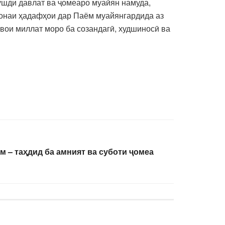
ушди давлат ва ҷомеаро муайян намуда,
онаи ҳадафҳои дар Паём муайянгардида аз
ои миллат моро ба созандагӣ, худшиносӣ ва
м – таҳдид ба амният ва суботи ҷомеа