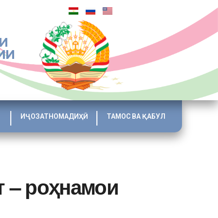
И
ИИ
ИҶОЗАТНОМАДИҲӢ
ТАМОС ВА ҚАБУЛ
т – роҳнамои