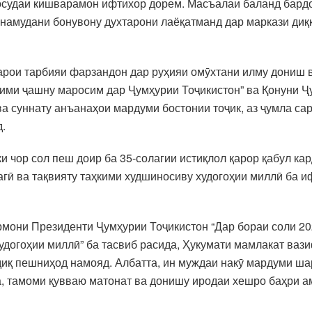
 осудаи кишварамон ифтихор дорем. Масъалаи баланд бард
намудани бонувону духтарони лаёқатманд дар маркази диққ
арои тарбияи фарзандон дар руҳияи омӯхтани илму дониш в
ими ҷашну маросим дар Ҷумҳурии Тоҷикистон” ва Қонуни Ҷ
 ва суннату анъанаҳои мардуми бостонии тоҷик, аз ҷумла 
.
и чор сол пеш доир ба 35-солагии истиқлол қарор қабул ка
агӣ ва тақвияту таҳкими худшиносиву худогоҳии миллӣ ба и
армони Президенти Ҷумҳурии Тоҷикистон “Дар бораи соли 2
удогоҳии миллӣ” ба тасвиб расида, Ҳукумати мамлакат вази
иқ пешниҳод намояд. Албатта, ин муждаи накӯ мардуми шар
а, тамоми қувваю матонат ва донишу иродаи хешро баҳри 