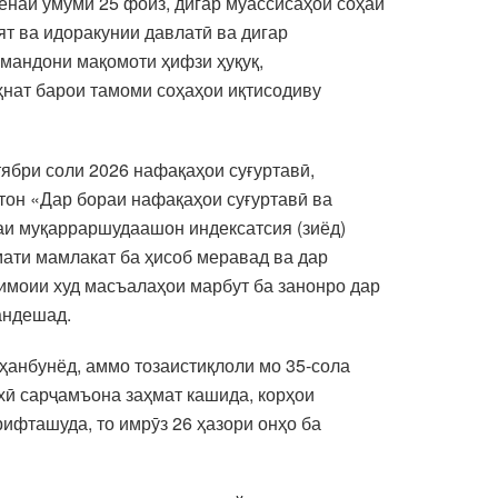
ёнаи умумӣ 25 фоиз, дигар муассисаҳои соҳаи
ят ва идоракунии давлатӣ ва дигар
рмандони мақомоти ҳифзи ҳуқуқ,
ҳнат барои тамоми соҳаҳои иқтисодиву
тябри соли 2026 нафақаҳои суғуртавӣ,
тон «Дар бораи нафақаҳои суғуртавӣ ва
заи муқарраршудаашон индексатсия (зиёд)
ати мамлакат ба ҳисоб меравад ва дар
имоии худ масъалаҳои марбут ба занонро дар
андешад.
уҳанбунёд, аммо тозаистиқлоли мо 35-сола
хӣ сарҷамъона заҳмат кашида, корҳои
рифташуда, то имрӯз 26 ҳазори онҳо ба