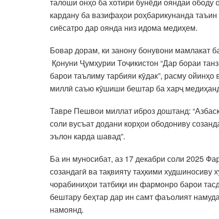
талоши онҳо ба хотири бунёди ояндаи ободу
кардану ба вазифаҳои роҳбарикунанда таъин 
сиёсатро дар оянда низ идома медиҳем.
Бовар дорам, ки занону бонувони мамлакат б
Қонуни Ҷумҳурии Тоҷикистон “Дар бораи танз
барои таълиму тарбияи кӯдак”, расму ойинҳо
миллӣ саъю кӯшиши бештар ба харҷ медиҳанд
Тавре Пешвои миллат иброз доштанд: “Азбаск
соли вусъат додани корҳои ободониву созанд
эълон карда шавад”.
Ба ин муносибат, аз 17 декабри соли 2025 Ф
созандагӣ ва тақвияту таҳкими худшиносиву х
чорабиниҳои татбиқи ин фармонро барои тасд
бештару беҳтар дар ин самт фаъолият намуд
намоянд.