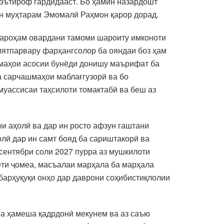
 эътироф гардидааст. Бо ҳамин назардошт
он муҳтарам Эмомалӣ Раҳмон қарор дорад.
фароҳам овардани тамоми шароиту имконоти
иятпарвару фарҳангсолор ба ояндаи боз ҳам
шмаҳои асосии бунёди донишу маърифат ба
ма сарчашмаҳои маблағгузорӣ ва бо
муассисаи таҳсилоти томактабӣ ва беш аз
ни аҳолӣ ва дар ин росто афзун гаштани
олӣ дар ин самт бояд ба сариштакорӣ ва
 сентябри соли 2027 пурра аз мушкилоти
ёти ҷомеа, масъалаи марҳала ба марҳала
арҳуқуқи онҳо дар даврони соҳибистиқлолии
еа ҳамеша қадрдонӣ мекунем ва аз саъю