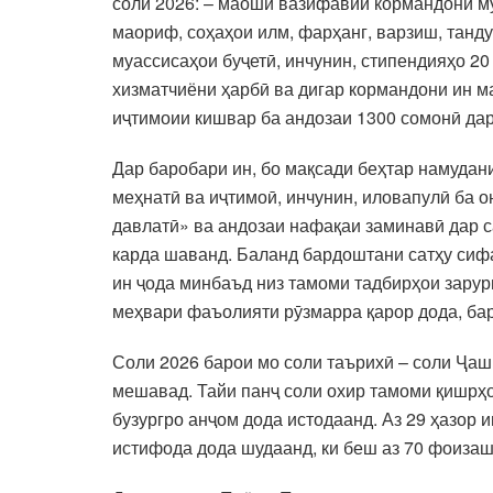
соли 2026: – маоши вазифавии кормандони му
маориф, соҳаҳои илм, фарҳанг, варзиш, танду
муассисаҳои буҷетӣ, инчунин, стипендияҳо 2
хизматчиёни ҳарбӣ ва дигар кормандони ин м
иҷтимоии кишвар ба андозаи 1300 сомонӣ дар
Дар баробари ин, бо мақсади беҳтар намудани
меҳнатӣ ва иҷтимоӣ, инчунин, иловапулӣ ба 
давлатӣ» ва андозаи нафақаи заминавӣ дар с
карда шаванд. Баланд бардоштани сатҳу сиф
ин ҷода минбаъд низ тамоми тадбирҳои зарур
меҳвари фаъолияти рӯзмарра қарор дода, ба
Соли 2026 барои мо соли таърихӣ – соли Ҷашн
мешавад. Тайи панҷ соли охир тамоми қишрҳо
бузургро анҷом дода истодаанд. Аз 29 ҳазор 
истифода дода шудаанд, ки беш аз 70 фоиза