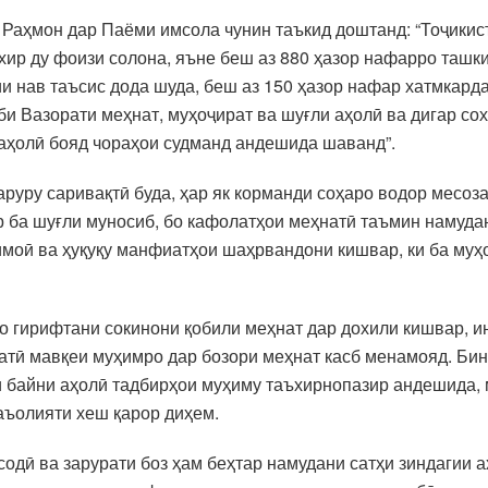
аҳмон дар Паёми имсола чунин таъкид доштанд: “Тоҷикист
хир ду фоизи солона, яъне беш аз 880 ҳазор нафарро ташки
ии нав таъсис дода шуда, беш аз 150 ҳазор нафар хатмкард
иби Вазорати меҳнат, муҳоҷират ва шуғли аҳолӣ ва дигар с
 аҳолӣ бояд чораҳои судманд андешида шаванд”.
руру саривақтӣ буда, ҳар як корманди соҳаро водор месоза
 ба шуғли муносиб, бо кафолатҳои меҳнатӣ таъмин намудан
тимоӣ ва ҳуқуқу манфиатҳои шаҳрвандони кишвар, ки ба му
ро гирифтани сокинони қобили меҳнат дар дохили кишвар, 
тӣ мавқеи муҳимро дар бозори меҳнат касб менамояд. Биноб
 байни аҳолӣ тадбирҳои муҳиму таъхирнопазир андешида, 
аъолияти хеш қарор диҳем.
одӣ ва зарурати боз ҳам беҳтар намудани сатҳи зиндагии а