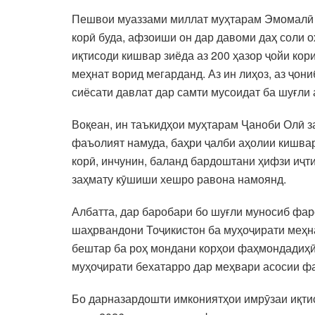
Пешвои муаззами миллат муҳтарам Эмомалӣ Р
корӣ буда, афзоиши он дар давоми даҳ соли о
иқтисоди кишвар зиёда аз 200 ҳазор ҷойи кор
меҳнат ворид мегарданд. Аз ин лиҳоз, аз ҷон
сиёсати давлат дар самти мусоидат ба шуғли
Воқеан, ин таъкидҳои муҳтарам Ҷаноби Олӣ за
фаъолият намуда, баҳри ҷалби аҳолии кишвар
корӣ, инчунин, баланд бардоштани ҳифзи иҷ
заҳмату кӯшиши хешро равона намоянд.
Албатта, дар баробари бо шуғли муносиб фа
шаҳрвандони Тоҷикистон ба муҳоҷирати меҳна
бештар ба роҳ мондани корҳои фаҳмондадиҳӣ
муҳоҷирати бехатарро дар меҳвари асосии ф
Бо дарназардошти имкониятҳои имрӯзаи иқтис