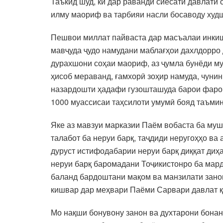
Таъкид шуд, ки дар раванди сиёсати давлатӣ
илму маориф ва тарбияи насли босаводу худ
Пешвои миллат пайваста дар масъалаи инкиш
мавҷуда ҷудо намудани маблағҳои дахлдорро
дурахшони соҳаи маориф, аз ҷумла бунёди му
ҳисоб мераванд, ғамхорӣ зоҳир намуда, чунин
назардошти ҳадафи гузошташуда барои фароги
1000 муассисаи таҳсилоти умумӣ бояд таъмин
Яке аз мавзуи марказии Паём вобаста ба мушк
талабот ба неруи барқ, таҷдиди неругоҳҳо ва
дуруст истифодабарии неруи барқ диққат диҳ
неруи барқ баромадани Тоҷикистонро ба мард
баланд бардоштани мақом ва манзилати зано
кишвар дар меҳвари Паёми Сарвари давлат қ
Мо нақши бонувону занон ва духтарони бонан