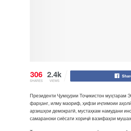
306
2.4k
Shar
SHARES
VIEWS
Президенти Ҷумҳурии Тоҷикистон муҳтарам Эм
фарҳанг, илму маориф, ҳифзи иҷтимоии аҳолӣ
арзишҳои демократӣ, мустаҳкам намудани инс
самараноки сиёсати хориҷӣ вазифаҳои мушах