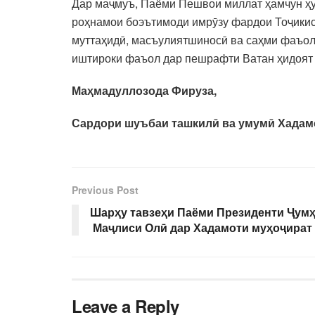
Дар маҷмуъ, Паёми Пешвои миллат ҳамчун ҳу
роҳнамои боэътимоди имрӯзу фардои Тоҷикис
муттаҳидӣ, масъулиятшиносӣ ва саҳми фаъол
иштироки фаъол дар пешрафти Ватан ҳидоят
Маҳмадуллозода Фируза,
Сардори шуъбаи ташкилӣ ва умумӣ Хадам
Previous Post
Шарҳу тавзеҳи Паёми Президенти Ҷумҳ
Маҷлиси Олӣ дар Хадамоти муҳоҷират
Leave a Reply