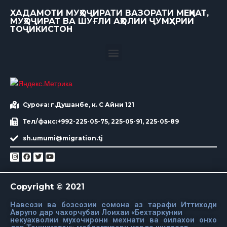
ХАДАМОТИ МУҲОҶИРАТИ ВАЗОРАТИ МЕҲНАТ,
МУҲОҶИРАТ ВА ШУҒЛИ АҲОЛИИ ҶУМҲУРИИ
ТОҶИКИСТОН
Суроға: г.Душанбе, к. С Айни 121
Тел/факс:+992-225-05-75, 225-05-91, 225-05-89
sh.umumi@migration.tj
Copyright © 2021
Навсози ва бозсозии сомона аз тарафи Иттиходи
Аврупо дар чахорчубаи Лоихаи «Бехтаркунии
некуахволии мухочирони мехнати ва оилахои онхо