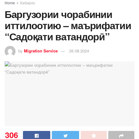
Home
Хабархо
Баргузории чорабинии
иттилоотию – маърифатии
“Садоқати ватандорӣ”
by
Migration Service
26.08.2024
306