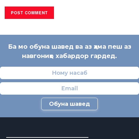
Ба мо обуна шавед ва аз ҳама пеш аз
навгониҳо хабардор гардед.
Обуна шавед