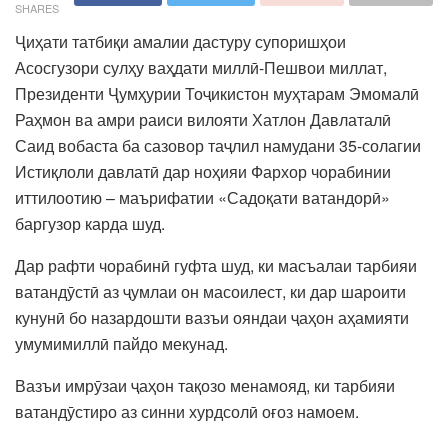
SHARES
Ҷиҳати татбиқи амалии дастуру супоришҳои
Асосгузори сулҳу ваҳдати миллӣ-Пешвои миллат,
Президенти Ҷумҳурии Тоҷикистон муҳтарам Эмомалӣ
Раҳмон ва амри раиси вилояти Хатлон Давлаталӣ
Саид вобаста ба сазовор таҷлил намудани 35-солагии
Истиқлоли давлатӣ дар ноҳияи Фархор чорабинии
иттилоотию – маърифатии «Садоқати ватандорӣ»
баргузор карда шуд.
Дар рафти чорабинӣ гуфта шуд, ки масъалаи тарбияи
ватандӯстӣ аз ҷумлаи он масоилест, ки дар шароити
кунунӣ бо назардошти вазъи ояндаи ҷаҳон аҳамияти
умумимиллӣ пайдо мекунад.
Вазъи имрӯзаи ҷаҳон тақозо менамояд, ки тарбияи
ватандӯстиро аз синни хурдсолӣ оғоз намоем.