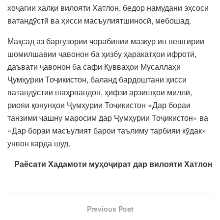
хоҷагии халқи вилояти Хатлон, бедор намудани эҳсоси
ватандӯстӣ ва ҳисси масъулиятшиносӣ, мебошад.
Мақсад аз баргузории чорабинии мазкур ин пешгирии
шомилшавии ҷавонон ба ҳизбу ҳаракатҳои ифротӣ,
даъвати ҷавонон ба сафи Қувваҳои Мусаллаҳи
Ҷумҳурии Тоҷикистон, баланд бардоштани ҳисси
ватандӯстии шаҳрвандон, ҳифзи арзишҳои миллӣ,
риояи қонунҳои Ҷумҳурии Тоҷикистон «Дар бораи
танзими ҷашну маросим дар Ҷумҳурии Тоҷикистон» ва
«Дар бораи масъулият барои таълиму тарбияи кӯдак»
унвон карда шуд.
Раёсати Хадамоти муҳоҷират дар вилояти Хатлон
Previous Post