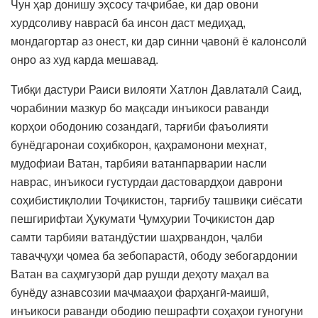
Чун ҳар донишу эҳсосу таҷрибае, ки дар овони
хурдсоливу наврасӣ ба инсон даст медиҳад,
мондагортар аз онест, ки дар синни ҷавонӣ ё калонсолӣ
онро аз худ карда мешавад.
Тибқи дастури Раиси вилояти Хатлон Давлаталӣ Саид,
чорабинии мазкур бо мақсади инъикоси раванди
корҳои ободонию созандагӣ, тарғиби фаъолияти
бунёдгаронаи соҳибкорон, қаҳрамонони меҳнат,
мудофиаи Ватан, тарбияи ватанпарварии насли
наврас, инъикоси густурдаи дастовардҳои даврони
соҳибистиқлолии Тоҷикистон, тарғибу ташвиқи сиёсати
пешгирифтаи Ҳукумати Ҷумҳурии Тоҷикистон дар
самти тарбияи ватандӯстии шаҳрвандон, ҷалби
таваҷҷуҳи ҷомеа ба зебопарастӣ, ободу зебогардонии
Ватан ва саҳмгузорӣ дар рушди деҳоту маҳал ва
бунёду азнавсозии маҷмааҳои фарҳангӣ-маишӣ,
инъикоси раванди ободию пешрафти соҳаҳои гуногуни