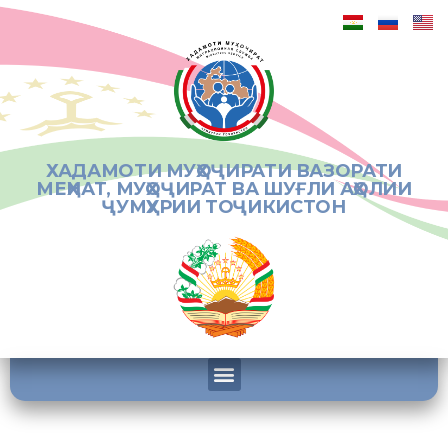
ХАДАМОТИ МУҲОҶИРАТИ ВАЗОРАТИ
МЕҲНАТ, МУҲОҶИРАТ ВА ШУҒЛИ АҲОЛИИ
ҶУМҲУРИИ ТОҶИКИСТОН