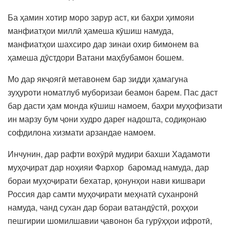
Ба ҳамин хотир моро зарур аст, ки баҳри ҳимояи
манфиатҳои миллӣ ҳамеша кӯшиш намуда,
манфиатҳои шахсиро дар зинаи охир бимонем ва
ҳамеша дӯстдори Ватани маҳбубамон бошем.
Мо дар якҷоягӣ метавонем бар зидди ҳамагуна
зуҳуроти номатлуб муборизаи беамон барем. Пас даст
бар дасти ҳам монда кӯшиш намоем, баҳри муҳофизати
ин марзу бум ҷони худро дареғ надошта, содиқонаю
софдилона хизмати арзандае намоем.
Инчунин, дар рафти вохӯрӣ мудири бахши Хадамоти
муҳоҷират дар ноҳияи Фархор баромад намуда, дар
бораи муҳоҷирати бехатар, қонунҳои нави кишвари
Россия дар самти муҳоҷирати меҳнатӣ суханронӣ
намуда, чанд сухан дар бораи ватандӯстӣ, роҳҳои
пешгирии шомилшавии ҷавонон ба гурӯҳҳои ифротӣ,