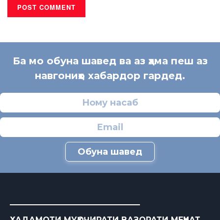
Ба мо обуна шавед ва аз ҳама пеш аз
навгониҳо хабардор гардед.
Обуна шавед
ХАДАМОТИ МУҲОҶИРАТИ ВАЗОРАТИ МЕҲНАТ,