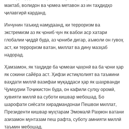
мактаб, волидон ва ҷомеа метавон аз ин таҳдидҳо
ҷилавгирӣ карданд.
Инчунин таъкид намудаанд, ки терроризм ва
экстремизм аз як ҷониб чун як вабои аср хатари
глобалии ҷиддӣ буда, аз ҷониби дигар, аъмоли он гувоҳ
аст, ки терроризм ватан, миллат ва дину мазҳаб
надорад.
Ҳамзамон, як таҳдиде ба ҷомеаи ҷаҳонӣ ва ба ҷони ҳар
як сокини сайёра аст. Ҳифзи истиқлолият ва таъмини
ваҳдати миллӣ вазифаи муқаддаси ҳар як шаҳрванди
Ҷумҳурии Тоҷикистон буда, он кафили сулҳу оромӣ,
ҳувияти миллӣ ва суботи кишвар мебошад. Бо
шарофати сиёсати хирадмандонаи Пешвои миллат,
Президенти кишвар муҳтарам Эмомалӣ Раҳмон ватани
азизамон мунтазам пеш рафта, суботу амнияти миллӣ
таъмин мебошад.