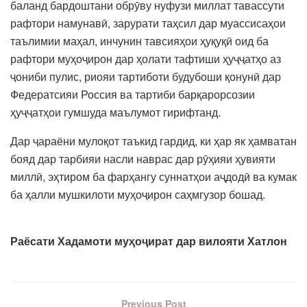
баланд бардоштани обрӯву нуфузи миллат тавассути
рафтори намунавӣ, зарурати таҳсил дар муассисаҳои
таълимии маҳал, инчунин тавсияҳои ҳуқуқӣ оид ба
рафтори муҳоҷирон дар ҳолати тафтиши ҳуҷҷатҳо аз
ҷониби пулис, риояи тартиботи будубоши қонунӣ дар
Федератсияи Россия ва тартиби барқарорсозии
ҳуҷҷатҳои гумшуда маълумот гирифтанд.
Дар ҷараёни мулоқот таъкид гардид, ки ҳар як ҳамватан
бояд дар тарбияи насли наврас дар рӯҳияи ҳувияти
миллӣ, эҳтиром ба фарҳангу суннатҳои аҷдодӣ ва кумак
ба ҳалли мушкилоти муҳоҷирон саҳмгузор бошад.
Раёсати Хадамоти муҳоҷират дар вилояти Хатлон
Previous Post