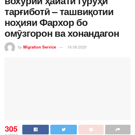
вохӯрии ҳайати гурӯҳи
тарғиботӣ – ташвиқотии
ноҳияи Фархор бо
омӯзгорон ва хонандагон
by
Migration Service
19.09.2025
305
SHARES