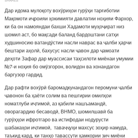
Дар идома мулоқоту вохӯриҳои гурӯҳи тарғиботии
Мақомоти иҷроияи ҳокимияти давлатии ноҳияи Фархор,
ки ба он намояндаи бахши Хадамоти муҳоҷират низ
шомил аст, бо мақсади баланд бардоштани сатҳи
худшиносию ватандӯстии насли наврас ва ҷалби ҳарчи
бештари аҳолӣ, бахусус насли ҷавон дар ҷамоати
деҳоти Зафар дар муассисаи таҳсилоти миёнаи умумии
№7-и ноҳия бо омӯзгорон, волидон ва хонандагон
баргузор гардид.
Дар рафти вохӯрӣ баромадкунандагон перомуни ҷалби
ҷавонон ба ҳаёти солим ва пешгирии омилҳои
номатлуби иҷтимоӣ, аз қабили нашъамандӣ,
оворагардию бесаводӣ, ВНМО, шомилшавӣ ба
гурӯҳҳои ифротгаро ва истифодаи нодурусти
шабакаҳои иҷтимоӣ, таваҷҷуҳи махсус зоҳир намуда,
таъкид кард, ки танҳо тавассути ҳамкории зич миёни