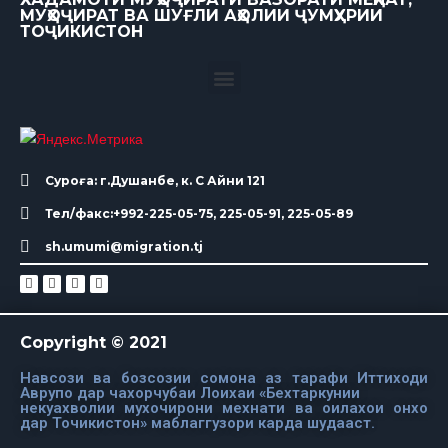
МУҲОҶИРАТ ВА ШУҒЛИ АҲОЛИИ ҶУМҲУРИИ
ТОҶИКИСТОН
Суроға: г.Душанбе, к. С Айни 121
Тел/факс:+992-225-05-75, 225-05-91, 225-05-89
sh.umumi@migration.tj
Copyright © 2021
Навсози ва бозсозии сомона аз тарафи Иттиходи
Аврупо дар чахорчубаи Лоихаи «Бехтаркунии
некуахволии мухочирони мехнати ва оилахои онхо
дар Точикистон» маблаггузори карда шудааст.