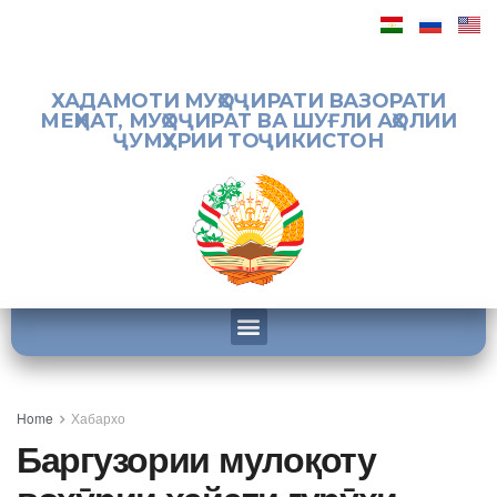
ХАДАМОТИ МУҲОҶИРАТИ ВАЗОРАТИ
МЕҲНАТ, МУҲОҶИРАТ ВА ШУҒЛИ АҲОЛИИ
ҶУМҲУРИИ ТОҶИКИСТОН
Home
Хабархо
Баргузории мулоқоту