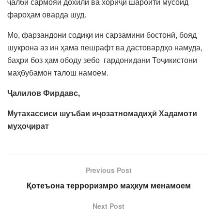
ҷалби сармояи дохилӣ ва хориҷӣ шароити мусоид
фароҳам оварда шуд.
Мо, фарзандони содиқи ин сарзамини бостонӣ, бояд
шукрона аз ин ҳама пешрафт ва дастовардҳо намуда,
баҳри боз ҳам ободу зебо гардонидани Тоҷикистони
маҳбубамон талош намоем.
Ҷалилов Фирдавс,
Мутахассиси шуъбаи иҷозатномадиҳӣ Хадамоти
муҳоҷират
Previous Post
Қотеъона терроризмро маҳкум менамоем
Next Post