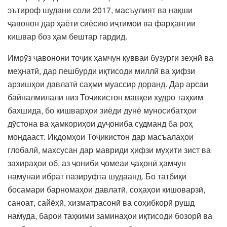
эътироф шудани соли 2017, масъулият ва нақши
ҷавонон дар ҳаёти сиёсию иҷтимоӣ ва фарҳангии
кишвар боз ҳам бештар гардид.
Имрӯз ҷавонони тоҷик ҳамчун қувваи бузурги зеҳнӣ ва
меҳнатӣ, дар пешбурди иқтисоди миллӣ ва ҳифзи
арзишҳои давлатӣ саҳми муассир доранд. Дар арсаи
байналмилалӣ низ Тоҷикистон мавқеи худро таҳким
бахшида, бо кишварҳои зиёди дунё муносибатҳои
дӯстона ва ҳамкориҳои дуҷониба судманд ба роҳ
мондааст. Иқдомҳои Тоҷикистон дар масъалаҳои
глобалӣ, махсусан дар мавриди ҳифзи муҳити зист ва
захираҳои об, аз ҷониби ҷомеаи ҷаҳонӣ ҳамчун
намунаи ибрат пазируфта шудаанд. Бо татбиқи
босамари барномаҳои давлатӣ, соҳаҳои кишоварзӣ,
саноат, сайёҳӣ, хизматрасонӣ ва соҳибкорӣ рушд
намуда, барои таҳкими заминаҳои иқтисоди бозорӣ ва