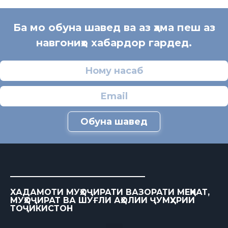
Ба мо обуна шавед ва аз ҳама пеш аз
навгониҳо хабардор гардед.
Обуна шавед
ХАДАМОТИ МУҲОҶИРАТИ ВАЗОРАТИ МЕҲНАТ,
МУҲОҶИРАТ ВА ШУҒЛИ АҲОЛИИ ҶУМҲУРИИ
ТОҶИКИСТОН