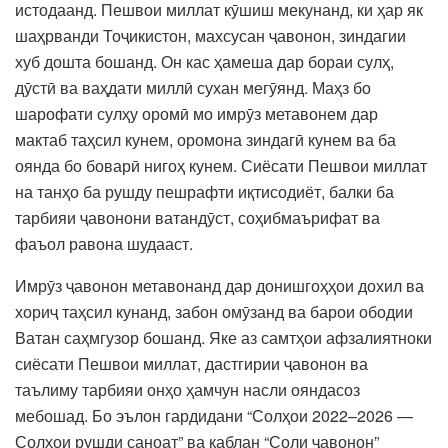
истодаанд. Пешвои миллат кӯшиш мекунанд, ки ҳар як
шаҳрванди Тоҷикистон, махсусан ҷавонон, зиндагии
хуб дошта бошанд. Он кас ҳамеша дар бораи сулҳ,
дӯстӣ ва ваҳдати миллӣ сухан мегӯянд. Маҳз бо
шарофати сулҳу оромӣ мо имрӯз метавонем дар
мактаб таҳсил кунем, оромона зиндагӣ кунем ва ба
оянда бо боварӣ нигоҳ кунем. Сиёсати Пешвои миллат
на танҳо ба рушду пешрафти иқтисодиёт, балки ба
тарбияи ҷавонони ватандӯст, соҳибмаърифат ва
фаъол равона шудааст.
Имрӯз ҷавонон метавонанд дар донишгоҳҳои дохил ва
хориҷ таҳсил кунанд, забон омӯзанд ва барои ободии
Ватан саҳмгузор бошанд. Яке аз самтҳои афзалиятноки
сиёсати Пешвои миллат, дастгирии ҷавонон ва
таълиму тарбияи онҳо ҳамчун насли ояндасоз
мебошад. Бо эълон гардидани “Солҳои 2022–2026 —
Солҳои рушди саноат” ва қаблан “Соли ҷавонон”