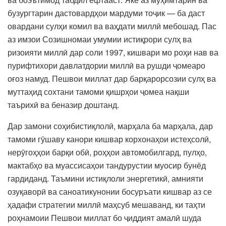
бузургтарин дастовардҳои мардуми тоҷик — ба даст
овардани сулҳи комил ва ваҳдати миллӣ мебошад. Пас
аз имзои Созишномаи умумии истиқрори сулҳ ва
ризоияти миллӣ дар соли 1997, кишвари мо роҳи нав ва
пурифтихори давлатдории миллӣ ва рушди ҷомеаро
оғоз намуд. Пешвои миллат дар барқарорсозии сулҳ ва
муттаҳид сохтани тамоми қишрҳои ҷомеа нақши
таърихӣ ва беназир доштанд.
Дар замони соҳибистиқлолӣ, марҳала ба марҳала, дар
тамоми гӯшаву канори кишвар корхонаҳои истеҳсолӣ,
нерӯгоҳҳои барқи обӣ, роҳҳои автомобилгард, пулҳо,
мактабҳо ва муассисаҳои тандурустии муосир бунёд
гардиданд. Таъмини истиқлоли энергетикӣ, амнияти
озуқаворӣ ва саноатикунонии босуръати кишвар аз се
ҳадафи стратегии миллӣ маҳсуб мешаванд, ки таҳти
роҳнамоии Пешвои миллат бо ҷиддият амалӣ шуда