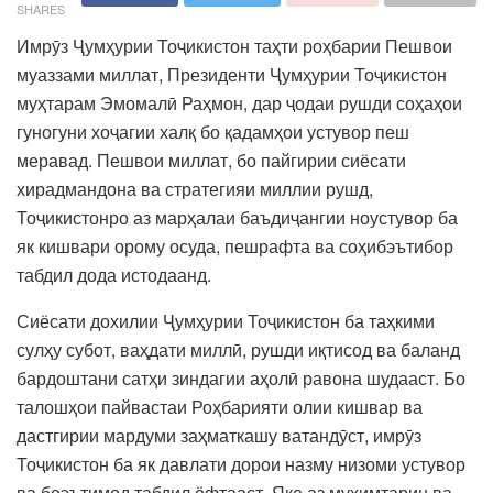
SHARES
Имрӯз Ҷумҳурии Тоҷикистон таҳти роҳбарии Пешвои
муаззами миллат, Президенти Ҷумҳурии Тоҷикистон
муҳтарам Эмомалӣ Раҳмон, дар ҷодаи рушди соҳаҳои
гуногуни хоҷагии халқ бо қадамҳои устувор пеш
меравад. Пешвои миллат, бо пайгирии сиёсати
хирадмандона ва стратегияи миллии рушд,
Тоҷикистонро аз марҳалаи баъдиҷангии ноустувор ба
як кишвари орому осуда, пешрафта ва соҳибэътибор
табдил дода истодаанд.
Сиёсати дохилии Ҷумҳурии Тоҷикистон ба таҳкими
сулҳу субот, ваҳдати миллӣ, рушди иқтисод ва баланд
бардоштани сатҳи зиндагии аҳолӣ равона шудааст. Бо
талошҳои пайвастаи Роҳбарияти олии кишвар ва
дастгирии мардуми заҳматкашу ватандӯст, имрӯз
Тоҷикистон ба як давлати дорои назму низоми устувор
ва боэътимод табдил ёфтааст. Яке аз муҳимтарин ва