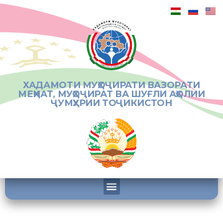
ХАДАМОТИ МУҲОҶИРАТИ ВАЗОРАТИ
МЕҲНАТ, МУҲОҶИРАТ ВА ШУҒЛИ АҲОЛИИ
ҶУМҲУРИИ ТОҶИКИСТОН