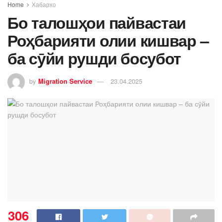
Home
Хабархо
Бо талошҳои пайвастаи
Роҳбарияти олии кишвар –
ба сӯйи рушди босубот
by
Migration Service
23.04.2025
306