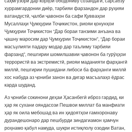
саҳмгузорӣ дар корҳои ободониву созандагӣ, сарсабзу
хуррамгардонии диёр, тарбияи фарзандон дар руҳияи
ватандустӣ, ҷалби ҷавонон ба сафи Қувваҳои
Мусаллаҳи Ҷумҳурии Тоҷикистон, риояи қонунҳои
Ҷумҳурии Тоҷикистон “Дар бораи танзими анъана ва
ҷашну маросим дар Ҷумҳурии Тоҷикистон”, “Дар бораи
масъулияти падару модар дар таълиму тарбияи
фарзанд”, пешгирии шомилшавии ҷавонон ба гурӯҳҳои
террористӣ ва экстремистӣ, риояи маданияти фарҳангӣ
миллӣ, пешгирии пушидани либоси ба фарҳанги миллӣ
хос набуда аз ҷониби занон ва дигар масъалаҳо ёдрас
карда шуданд.
Аз ҷониби сокинони деҳаи Ҳасанбегӣ иброз гардид, ки
ҳар як сухани ояндасози Пешвои миллат ба манфиати
ҳар як оила мебошад ва ин ҳидоятҳои ғамхоронаву
дурандешонаро дар пешбурди зиндагиамон ҳамчун
роҳнамо қабул намуда, шукри истиқлолу озодии Ватан,