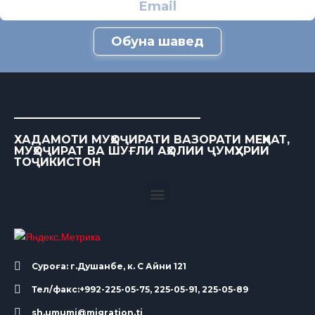
Обуна шавед
ХАДАМОТИ МУҲОҶИРАТИ ВАЗОРАТИ МЕҲНАТ,
МУҲОҶИРАТ ВА ШУҒЛИ АҲОЛИИ ҶУМҲУРИИ
ТОҶИКИСТОН
Суроға: г.Душанбе, к. С Айни 121
Тел/факс:+992-225-05-75, 225-05-91, 225-05-89
sh.umumi@migration.tj