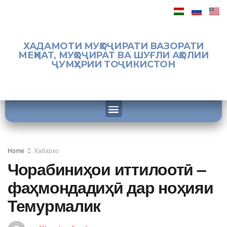
ХАДАМОТИ МУҲОҶИРАТИ ВАЗОРАТИ
МЕҲНАТ, МУҲОҶИРАТ ВА ШУҒЛИ АҲОЛИИ
ҶУМҲУРИИ ТОҶИКИСТОН
Home
Хабархо
Чорабиниҳои иттилоотӣ –
фаҳмондадиҳӣ дар ноҳияи
Темурмалик