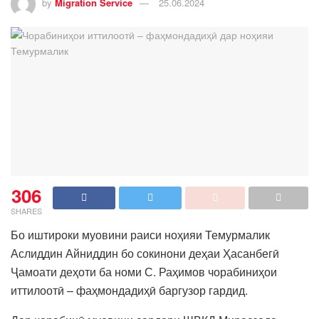
by
Migration Service
25.06.2024
306
SHARES
Бо иштироки муовини раиси ноҳияи Темурмалик
Аслиддин Айниддин бо сокинони деҳаи Ҳасанбегӣ
Ҷамоати деҳоти ба номи С. Раҳимов чорабиниҳои
иттилоотӣ – фаҳмондадиҳӣ баргузор гардид.