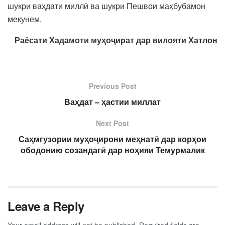
шукри ваҳдати миллӣ ва шукри Пешвои маҳбубамон
мекунем.
Раёсати Хадамоти муҳоҷират дар вилояти Хатлон
Previous Post
Ваҳдат – ҳастии миллат
Next Post
Саҳмгузории муҳоҷирони меҳнатӣ дар корҳои
ободонию созандагӣ дар ноҳияи Темурмалик
Leave a Reply
Your email address will not be published.
Required fields are