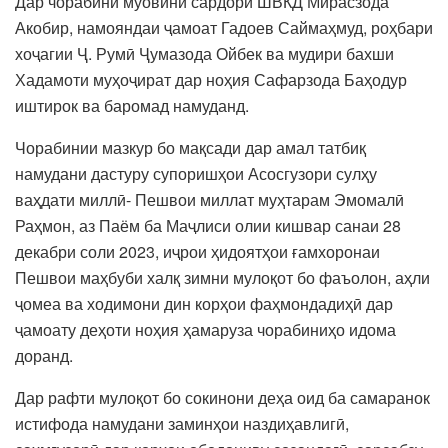
Дар чорабинӣ муовини сардори ШВКД Мирасзода
Акобир, намояндаи ҷамоат Гадоев Саймаҳмуд, роҳбари
хоҷагии Ҷ. Румӣ Ҷумазода Ойбек ва мудири бахши
Хадамоти муҳоҷират дар ноҳия Сафарзода Баҳодур
иштирок ва баромад намуданд.
Чорабинии мазкур бо мақсади дар амал татбиқ
намудани дастуру супоришҳои Асосгузори сулҳу
ваҳдати миллӣ- Пешвои миллат муҳтарам Эмомалӣ
Раҳмон, аз Паём ба Маҷлиси олии кишвар санаи 28
декабри соли 2023, иҷрои ҳидоятҳои ғамхоронаи
Пешвои маҳбуби халқ зимни мулоқот бо фаъолон, аҳли
ҷомеа ва ходимони дин корҳои фаҳмондадиҳӣ дар
ҷамоату деҳоти ноҳия ҳамаруза чорабиниҳо идома
доранд.
Дар рафти мулоқот бо сокинони деҳа оид ба самаранок
истифода намудани заминҳои наздиҳавлигӣ,