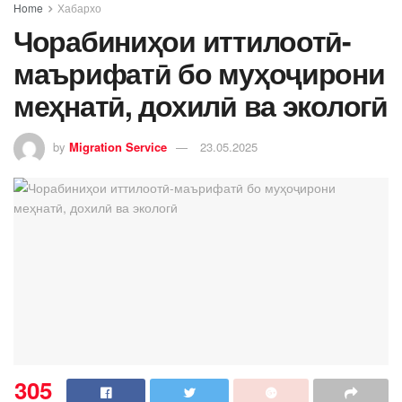
Home
Хабархо
Чорабиниҳои иттилоотӣ-
маърифатӣ бо муҳоҷирони
меҳнатӣ, дохилӣ ва экологӣ
by
Migration Service
23.05.2025
305