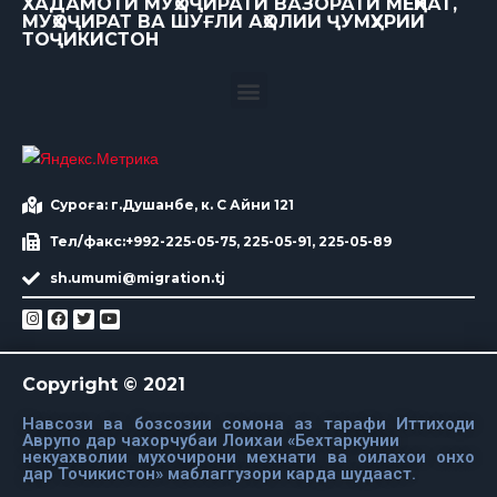
ХАДАМОТИ МУҲОҶИРАТИ ВАЗОРАТИ МЕҲНАТ,
МУҲОҶИРАТ ВА ШУҒЛИ АҲОЛИИ ҶУМҲУРИИ
ТОҶИКИСТОН
Суроға: г.Душанбе, к. С Айни 121
Тел/факс:+992-225-05-75, 225-05-91, 225-05-89
sh.umumi@migration.tj
Copyright © 2021
Навсози ва бозсозии сомона аз тарафи Иттиходи
Аврупо дар чахорчубаи Лоихаи «Бехтаркунии
некуахволии мухочирони мехнати ва оилахои онхо
дар Точикистон» маблаггузори карда шудааст.