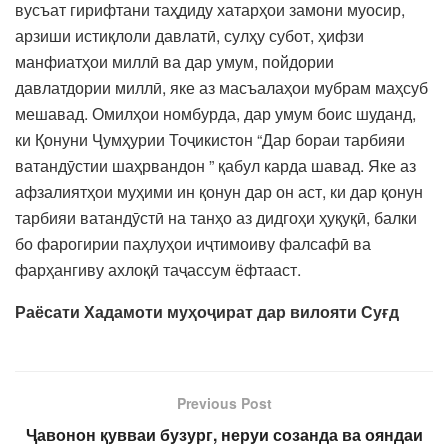
вусъат гирифтани таҳдиду хатарҳои замони муосир,
арзиши истиқлоли давлатӣ, сулҳу субот, ҳифзи
манфиатҳои миллӣ ва дар умум, пойдории
давлатдории миллӣ, яке аз масъалаҳои мубрам маҳсуб
мешавад. Омилҳои номбурда, дар умум боис шуданд,
ки Қонуни Ҷумҳурии Тоҷикистон “Дар бораи тарбияи
ватандӯстии шаҳрвандон ” қабул карда шавад. Яке аз
афзалиятҳои муҳими ин қонун дар он аст, ки дар қонун
тарбияи ватандӯстӣ на танҳо аз дидгоҳи ҳуқуқӣ, балки
бо фарогирии паҳлуҳои иҷтимоиву фалсафӣ ва
фарҳангиву ахлоқӣ таҷассум ёфтааст.
Раёсати Хадамоти муҳоҷират дар вилояти Суғд
Previous Post
Ҷавонон қувваи бузург, неруи созанда ва ояндаи