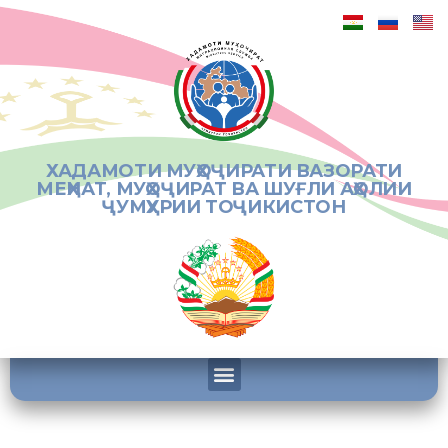
ХАДАМОТИ МУҲОҶИРАТИ ВАЗОРАТИ
МЕҲНАТ, МУҲОҶИРАТ ВА ШУҒЛИ АҲОЛИИ
ҶУМҲУРИИ ТОҶИКИСТОН