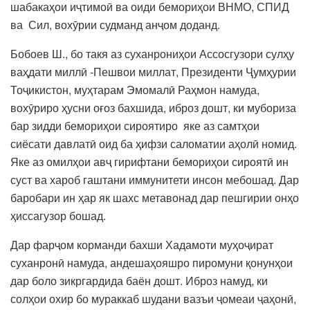
шабакаҳои иҷтимоӣ ва оиди бемориҳои ВНМО, СПИД
ва Сил, вохӯрии судманд анҷом доданд.
Бобоев Ш., бо такя аз суханрониҳои Ассосгузори сулҳу
ваҳдати миллӣ -Пешвои миллат, Президенти Ҷумҳурии
Тоҷикистон, муҳтарам Эмомалӣ Раҳмон намуда,
вохӯриро ҳусни оғоз бахшида, иброз дошт, ки мубориза
бар зидди бемориҳои сироятиро яке аз самтҳои
сиёсати давлатӣ оид ба ҳифзи саломатии аҳолӣ номид.
Яке аз омилҳои авҷ гирифтани бемориҳои сироятӣ ин
суст ва хароб гаштани иммунитети инсон мебошад. Дар
баробари ин ҳар як шахс метавонад дар пешгирии онҳо
ҳиссагузор бошад.
Дар фарҷом корманди бахши Хадамоти муҳоҷират
суханронӣ намуда, андешаҳояшро пиромуни қонунҳои
дар боло зикргардида баён дошт. Иброз намуд, ки
солҳои охир бо мураккаб шудани вазъи ҷомеаи ҷаҳонӣ,