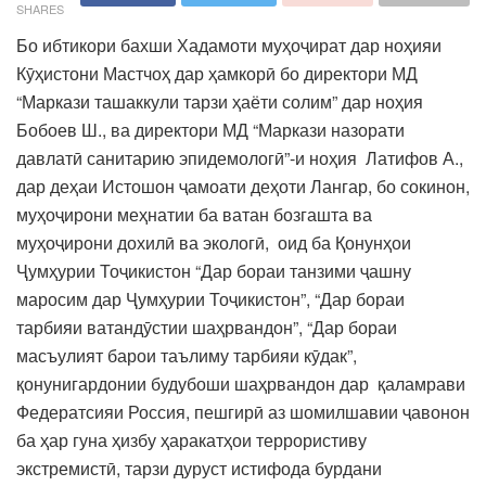
SHARES
Бо ибтикори бахши Хадамоти муҳоҷират дар ноҳияи
Кӯҳистони Мастчоҳ дар ҳамкорӣ бо директори МД
“Маркази ташаккули тарзи ҳаёти солим” дар ноҳия
Бобоев Ш., ва директори МД “Маркази назорати
давлатӣ санитарию эпидемологӣ”-и ноҳия Латифов А.,
дар деҳаи Истошон ҷамоати деҳоти Лангар, бо сокинон,
муҳоҷирони меҳнатии ба ватан бозгашта ва
муҳоҷирони дохилӣ ва экологӣ, оид ба Қонунҳои
Ҷумҳурии Тоҷикистон “Дар бораи танзими ҷашну
маросим дар Ҷумҳурии Тоҷикистон”, “Дар бораи
тарбияи ватандӯстии шаҳрвандон”, “Дар бораи
масъулият барои таълиму тарбияи кӯдак”,
қонунигардонии будубоши шаҳрвандон дар қаламрави
Федератсияи Россия, пешгирӣ аз шомилшавии ҷавонон
ба ҳар гуна ҳизбу ҳаракатҳои террористиву
экстремистӣ, тарзи дуруст истифода бурдани