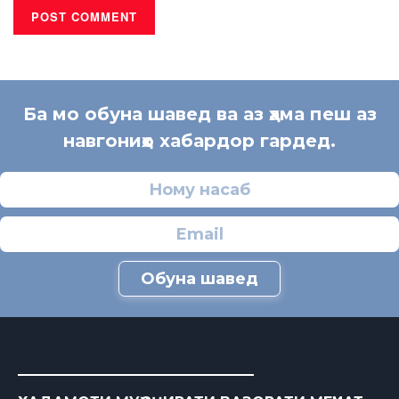
Ба мо обуна шавед ва аз ҳама пеш аз
навгониҳо хабардор гардед.
Обуна шавед