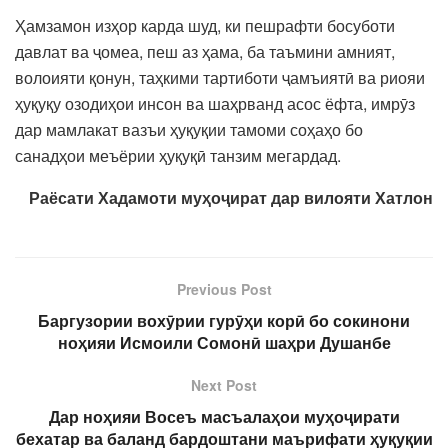
Ҳамзамон изҳор карда шуд, ки пешрафти босуботи
давлат ва ҷомеа, пеш аз ҳама, ба таъмини амният,
волоияти қонун, таҳкими тартиботи ҷамъиятӣ ва риояи
ҳуқуқу озодиҳои инсон ва шаҳрванд асос ёфта, имрӯз
дар мамлакат вазъи ҳуқуқии тамоми соҳаҳо бо
санадҳои меъёрии ҳуқуқӣ танзим мегардад.
Раёсати Хадамоти муҳоҷират дар вилояти Хатлон
Previous Post
Баргузории вохӯрии гурӯҳи корӣ бо сокинони
ноҳияи Исмоили Сомонӣ шаҳри Душанбе
Next Post
Дар ноҳияи Восеъ масъалаҳои муҳоҷирати
бехатар ва баланд бардоштани маърифати ҳуқуқии