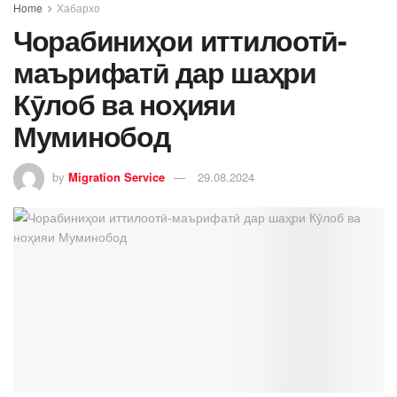
Home
Хабархо
Чорабиниҳои иттилоотӣ-
маърифатӣ дар шаҳри
Кӯлоб ва ноҳияи
Муминобод
by
Migration Service
29.08.2024