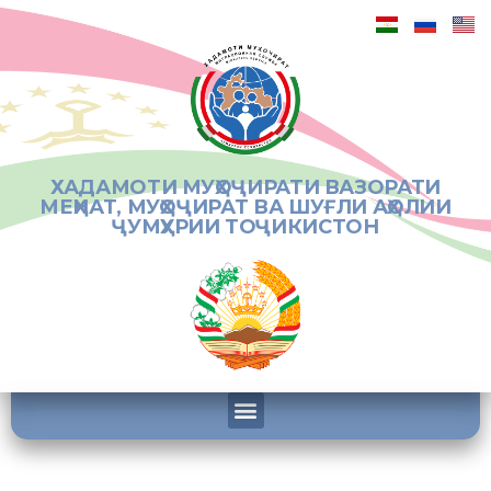
ХАДАМОТИ МУҲОҶИРАТИ ВАЗОРАТИ
МЕҲНАТ, МУҲОҶИРАТ ВА ШУҒЛИ АҲОЛИИ
ҶУМҲУРИИ ТОҶИКИСТОН