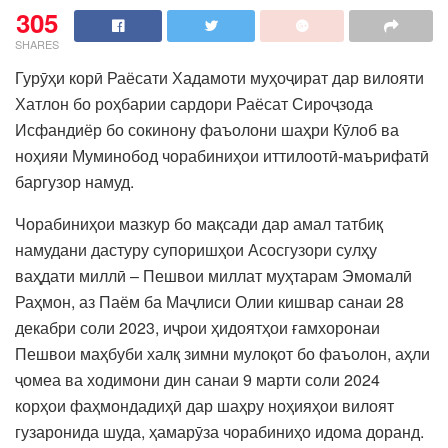
305
SHARES
Гурӯҳи корӣ Раёсати Хадамоти муҳоҷират дар вилояти
Хатлон бо роҳбарии сардори Раёсат Сироҷзода
Исфандиёр бо сокинону фаъолони шаҳри Кӯлоб ва
ноҳияи Муминобод чорабиниҳои иттилоотӣ-маърифатӣ
баргузор намуд.
Чорабиниҳои мазкур бо мақсади дар амал татбиқ
намудани дастуру супоришҳои Асосгузори сулҳу
ваҳдати миллӣ – Пешвои миллат муҳтарам Эмомалӣ
Раҳмон, аз Паём ба Маҷлиси Олии кишвар санаи 28
декабри соли 2023, иҷрои ҳидоятҳои ғамхоронаи
Пешвои маҳбуби халқ зимни мулоқот бо фаъолон, аҳли
ҷомеа ва ходимони дин санаи 9 марти соли 2024
корҳои фаҳмондадиҳӣ дар шаҳру ноҳияҳои вилоят
гузаронида шуда, ҳамарӯза чорабиниҳо идома доранд.