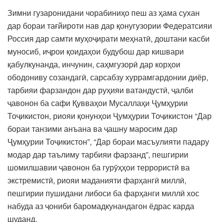
Зимни гузаронидани чорабиниҳо пеш аз ҳама сухан
дар бораи тағйироти нав дар қонугузории Федератсияи
Россия дар самти муҳоҷирати меҳнатӣ, доштани касби
муносиб, иҷрои қоидаҳои будубош дар кишвари
қабулкунанда, инчунин, саҳмгузорӣ дар корҳои
ободониву созандагӣ, сарсабзу хуррамгардонии диёр,
тарбияи фарзандон дар руҳияи ватандустӣ, ҷалби
ҷавонон ба сафи Қувваҳои Мусаллаҳи Ҷумҳурии
Тоҷикистон, риояи қонунҳои Ҷумҳурии Тоҷикистон “Дар
бораи танзими анъана ва ҷашну маросим дар
Ҷумҳурии Тоҷикистон”, “Дар бораи масъулияти падару
модар дар таълиму тарбияи фарзанд”, пешгирии
шомилшавии ҷавонон ба гурӯҳҳои террористӣ ва
экстремистӣ, риояи маданияти фарҳангӣ миллӣ,
пешгирии пушидани либоси ба фарҳанги миллӣ хос
набуда аз ҷониби баромадкунандагон ёдрас карда
шуданд.