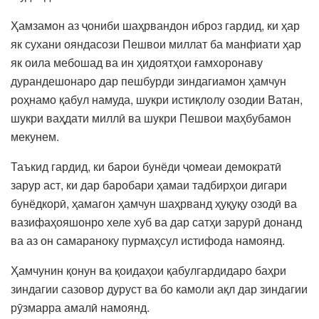
Ҳамзамон аз ҷониби шаҳрвандон иброз гардид, ки ҳар
як сухани ояндасози Пешвои миллат ба манфиати ҳар
як оила мебошад ва ин ҳидоятҳои ғамхоронаву
дурандешонаро дар пешбурди зиндагиамон ҳамчун
роҳнамо қабул намуда, шукри истиқлолу озодии Ватан,
шукри ваҳдати миллӣ ва шукри Пешвои маҳбубамон
мекунем.
Таъкид гардид, ки барои бунёди ҷомеаи демократӣ
зарур аст, ки дар баробари ҳамаи тадбирҳои дигари
бунёдкорӣ, ҳамагон ҳамчун шаҳрванд ҳуқуқу озодӣ ва
вазифаҳояшонро хеле хуб ва дар сатҳи зарурӣ донанд
ва аз он самараноку пурмаҳсул истифода намоянд.
Ҳамчунин қонун ва қоидаҳои қабулгардидаро баҳри
зиндагии сазовор дуруст ва бо камоли ақл дар зиндагии
рӯзмарра амалӣ намоянд.