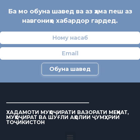
Ба мо обуна шавед ва аз ҳама пеш аз
навгониҳо хабардор гардед.
Обуна шавед
ХАДАМОТИ МУҲОҶИРАТИ ВАЗОРАТИ МЕҲНАТ,
МУҲОҶИРАТ ВА ШУҒЛИ АҲОЛИИ ҶУМҲУРИИ
ТОҶИКИСТОН