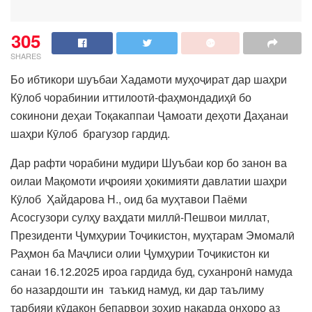
305
SHARES
Бо ибтикори шуъбаи Хадамоти муҳоҷират дар шаҳри
Кӯлоб чорабинии иттилоотӣ-фаҳмондадиҳӣ бо
сокинони деҳаи Тоқакаппаи Ҷамоати деҳоти Даҳанаи
шаҳри Кӯлоб брагузор гардид.
Дар рафти чорабини мудири Шуъбаи кор бо занон ва
оилаи Мақомоти иҷроияи ҳокимияти давлатии шаҳри
Кӯлоб Ҳайдарова Н., оид ба муҳтавои Паёми
Асосгузори сулҳу ваҳдати миллӣ-Пешвои миллат,
Президенти Ҷумҳурии Тоҷикистон, муҳтарам Эмомалӣ
Раҳмон ба Маҷлиси олии Ҷумҳурии Тоҷикистон ки
санаи 16.12.2025 ироа гардида буд, суханронӣ намуда
бо назардошти ин таъкид намуд, ки дар таълиму
тарбияи кӯдакон бепарвои зоҳир накарда онҳоро аз