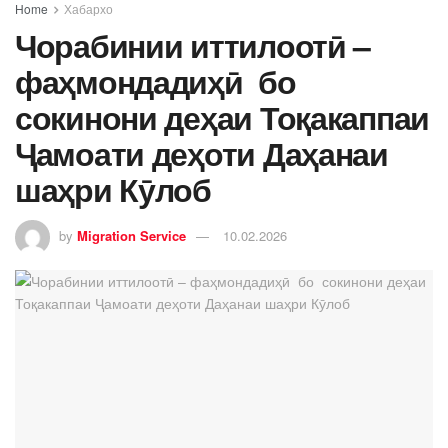
Home
Хабархо
Чорабинии иттилоотӣ –
фаҳмондадиҳӣ бо
сокинони деҳаи Тоқакаппаи
Ҷамоати деҳоти Даҳанаи
шаҳри Кӯлоб
by
Migration Service
10.02.2026