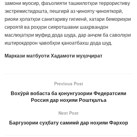
замони муосир, фаъолияти ташкилотҳои террористиву
экстремистидошта, пешгирӣ аз ҷинояту ҷинояткорӣ,
риояи ҳолатҳои санитариву гигиенӣ, хатари бемориҳои
сироятӣ ва роҳҳои сияротшавии шаҳрвандон
маслиҳатҳои муфид дода шуда, дар анҷом ба саволҳои
иштирокдорон ҷавобҳои қаноатбахш дода шуд.
Маркази матбуоти Хадамоти муҳоҷират
Previous Post
Вохӯрӣ вобаста ба қонунгузории Федератсияи
Россия дар ноҳияи Роштқалъа
Next Post
Баргузории суҳбату самимӣ дар ноҳияи Фархор