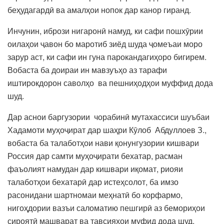
беҳудагардӣ ва амалҳои нопок дар канор гиранд.
Инчунин, ибрози нигаронӣ намуд, ки сафи пошхӯрии
оилаҳои ҷавон бо маротиб зиёд шуда ҷомеъаи моро
зарур аст, ки сафи ин гуна парокандагиҳоро бигирем.
Вобаста ба доираи ин мавзуъҳо аз тарафи
иштирокдорон саволҳо ва пешниҳодҳои муффид дода
шуд.
Дар аснои баргузории чорабинӣ мутахассиси шуъбаи
Хадамоти муҳоҷират дар шаҳри Кӯлоб Абдуллоев З.,
вобаста ба талаботҳои нави қонунгузории кишвари
Россия дар самти муҳоҷирати бехатар, расман
фаъолият намудан дар кишвари иқомат, риояи
талаботҳои бехатарӣ дар истеҳсолот, ба имзо
расонидани шартномаи меҳнатӣ бо корфармо,
нигоҳдории вазъи саломатию пешгирӣ аз бемориҳои
сироятӣ машварат ва тавсияҳои муфид дода шуд.