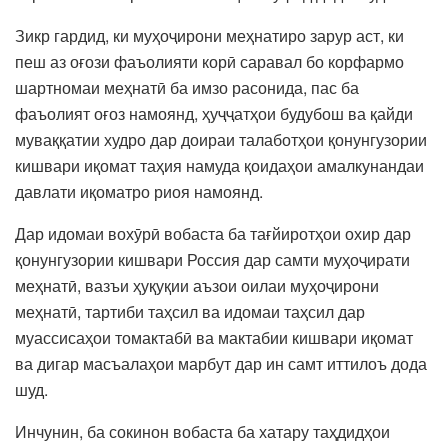
Зикр гардид, ки муҳоҷирони меҳнатиро зарур аст, ки
пеш аз оғози фаъолияти корӣ саравал бо корфармо
шартномаи меҳнатӣ ба имзо расонида, пас ба
фаъолият оғоз намоянд, ҳуҷҷатҳои будубош ва қайди
муваққатии худро дар доираи талаботҳои қонунгузории
кишвари иқомат таҳия намуда қоидаҳои амалкунандаи
давлати иқоматро риоя намоянд.
Дар идомаи вохӯрӣ вобаста ба тағйиротҳои охир дар
қонунгузории кишвари Россия дар самти муҳоҷирати
меҳнатӣ, вазъи ҳуқуқии аъзои оилаи муҳоҷирони
меҳнатӣ, тартиби таҳсил ва идомаи таҳсил дар
муассисаҳои томактабӣ ва мактабии кишвари иқомат
ва дигар масъалаҳои марбут дар ин самт иттилоъ дода
шуд.
Инчунин, ба сокинон вобаста ба хатару таҳдидҳои