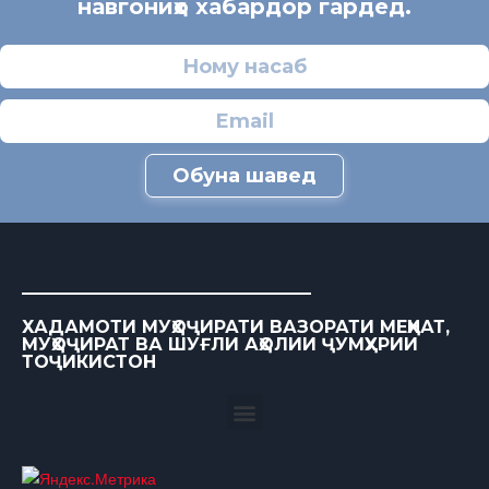
навгониҳо хабардор гардед.
Обуна шавед
ХАДАМОТИ МУҲОҶИРАТИ ВАЗОРАТИ МЕҲНАТ,
МУҲОҶИРАТ ВА ШУҒЛИ АҲОЛИИ ҶУМҲУРИИ
ТОҶИКИСТОН