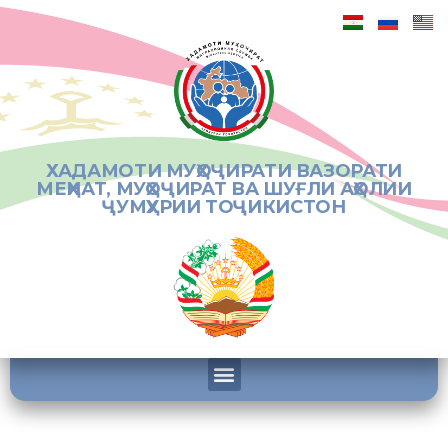
ХАДАМОТИ МУҲОҶИРАТИ ВАЗОРАТИ
МЕҲНАТ, МУҲОҶИРАТ ВА ШУҒЛИ АҲОЛИИ
ҶУМҲУРИИ ТОҶИКИСТОН