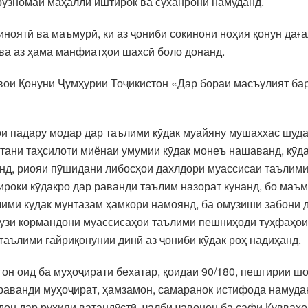
рӯзномаи маҳаллӣ иштирок ва суханронӣ намуданд.
иноятӣ ва маъмурӣ, ки аз ҷониби сокинони ноҳия қонун дағ
 ва аз ҳама манфиатҳои шахсӣ боло донанд.
вои Қонуни Ҷумҳурии Тоҷикистон «Дар бораи масъулият ба
ои падару модар дар таълими кӯдак муайяну мушаххас шуд
тани таҳсилоти миёнаи умумии кӯдак монеъ нашаванд, кӯд
нд, риояи пӯшидани либосҳои дахлдори муассисаи таълимир
ироки кӯдакро дар раванди таълим назорат кунанд, бо маъ
ими кӯдак мунтазам ҳамкорӣ намоянд, ба омӯзиши забони д
ӯзи кормандони муассисаҳои таълимӣ пешниҳоди туҳфаҳои 
таълими ғайриқонунии динӣ аз ҷониби кӯдак роҳ надиҳанд.
он оид ба муҳоҷирати бехатар, қоидаи 90/180, пешгирии ш
 раванди муҳоҷират, ҳамзамон, самаранок истифода намуда
дон дар руҳияи ватандӯстӣ, ҷалби ҷавонон ба сафи Қувваҳ