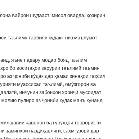
алона вайрон шудааст, мисол оварда, ҳозирин
рои таълиму тарбияи кӯдак» низ маълумот
аанд, яъне падару модар бояд таълим
акро бо воситаҳои зарурии таълимӣ таъмин
о аз ҷониби кӯдак дар ҳамаи зинаҳои таҳсил
мурияти муассисаи таълимӣ, омӯзгорон ва
авлатӣ, инчунин забонҳои хориҷӣ мусоидат
молию пулиро аз ҷониби кӯдак манъ кунанд,
омилшавии ҷавонон ба гурӯҳҳои террористӣ
ни заминҳои наздиҳавлигӣ, саҳмгузорӣ дар
ои Мусаллаҳи Ҷумҳурии Тоҷикистон ва дигар