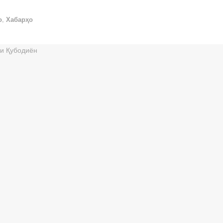
о
,
Хабарҳо