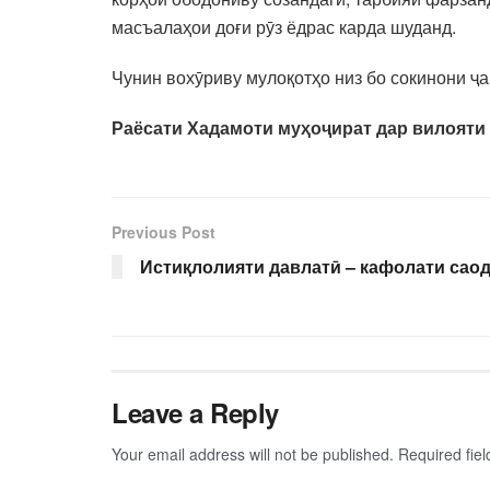
масъалаҳои доғи рӯз ёдрас карда шуданд.
Чунин вохӯриву мулоқотҳо низ бо сокинони ҷ
Раёсати Хадамоти муҳоҷират дар вилояти
Previous Post
Истиқлолияти давлатӣ – кафолати сао
Leave a Reply
Your email address will not be published.
Required fie