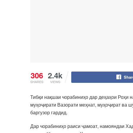
306
2.4k
Shar
SHARES
VIEWS
Тибқи нақшаи чорабиниҳо дар деҳаҳои Роҳи н
муҳоҷирати Вазорати меҳнат, муҳоҷират ва ш
баргузор гардид.
Дар чорабиниҳо раиси ҷамоат, намояндаи Ха