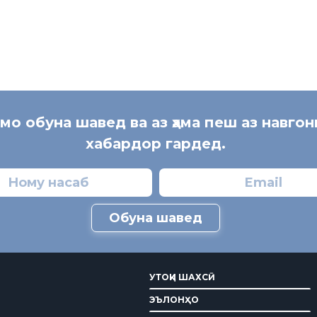
 мо обуна шавед ва аз ҳама пеш аз навгон
хабардор гардед.
Обуна шавед
УТОҚИ ШАХСӢ
ЭЪЛОНҲО