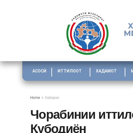
М
АСОСӢ
ИТТИЛООТ
ХАДАМОТ
Home
Хабархо
Чорабинии иттил
Қубодиён