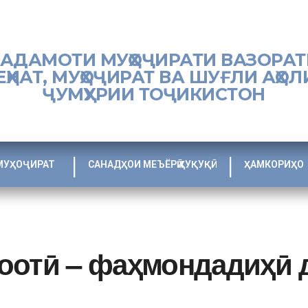
ХАДАМОТИ МУҲОҶИРАТИ ВАЗОРАТ
ЕҲНАТ, МУҲОҶИРАТ ВА ШУҒЛИ АҲОЛ
ҶУМҲУРИИ ТОҶИКИСТОН
МУҲОҶИРАТ
САНАДҲОИ МЕЪЁРӢ ҲУҚУҚӢ
ҲАМКОРИҲО
оотӣ – фаҳмондадиҳӣ 