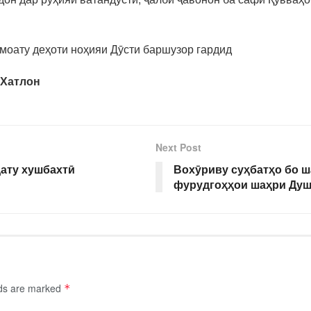
амоату деҳоти ноҳияи Дӯсти баршузор гардид
 Хатлон
Next Post
дату хушбахтӣ
Вохӯриву суҳбатҳо бо 
фурудгоҳҳои шаҳри Душа
lds are marked
*