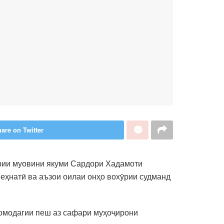
are on Twitter
арии муовини якуми Сардори Хадамоти
меҳнатӣ ва аъзои оилаи онҳо вохӯрии судманд
 омодагии пеш аз сафари муҳоҷирони