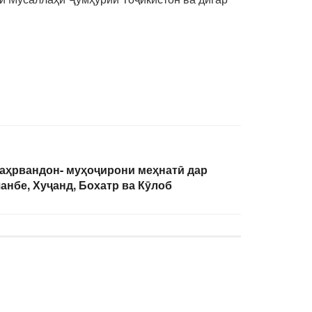
шаҳрвандон- муҳоҷирони меҳнатӣ дар
нбе, Хуҷанд, Бохатр ва Кӯлоб