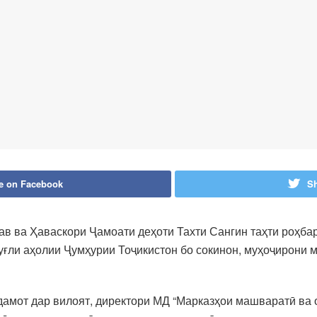
e on Facebook
Sh
ав ва Ҳаваскори Ҷамоати деҳоти Тахти Сангин таҳти роҳб
уғли аҳолии Ҷумҳурии Тоҷикистон бо сокинон, муҳоҷирони 
дамот дар вилоят, директори МД “Марказҳои машваратӣ ва