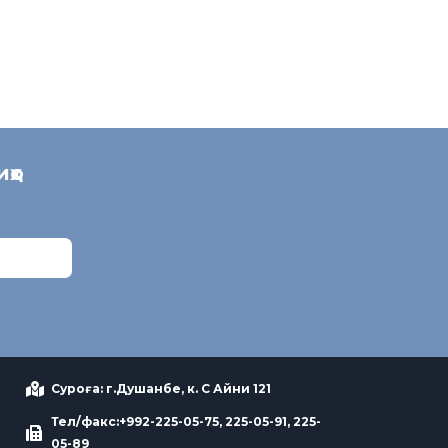
иҳо
Суроға: г.Душанбе, к. С Айни 121
Тел/факс:+992-225-05-75, 225-05-91, 225-
05-89