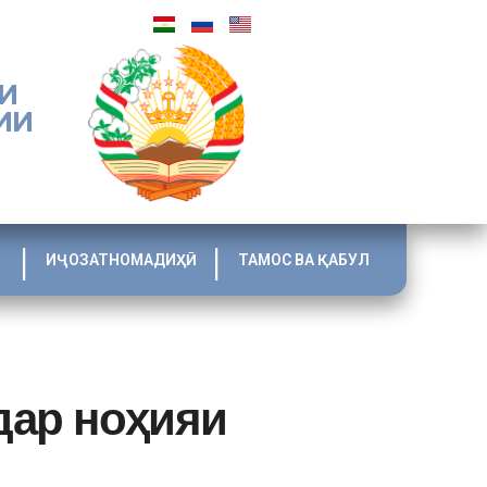
И
ИИ
ИҶОЗАТНОМАДИҲӢ
ТАМОС ВА ҚАБУЛ
дар ноҳияи