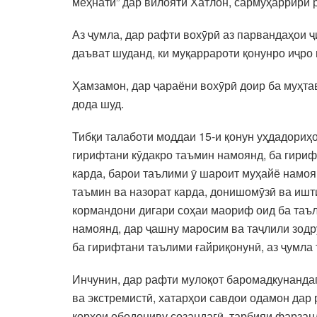
меҳнатӣ” дар вилояти Хатлон, сармуҳаррири 
Аз ҷумла, дар рафти вохӯрӣ аз парвандаҳои ҷ
даъват шуданд, ки муқаррароти қонунро иҷро
Ҳамзамон, дар ҷараёни вохӯрӣ доир ба муҳта
дода шуд.
Тибқи талаботи моддаи 15-и қонун уҳдадориҳ
гирифтани кӯдакро таъмин намоянд, ба гириф
карда, барои таълими ӯ шароит муҳайё намоя
таъмин ва назорат карда, донишомӯзӣ ва ишт
кормандони дигари соҳаи маориф оид ба таъл
намоянд, дар ҷашну маросим ва таҷлили зодр
ба гирифтани таълими ғайриқонунӣ, аз ҷумла 
Инчунин, дар рафти мулоқот баромадкунандаг
ва экстремистӣ, хатарҳои савдои одамон дар
корҳои ободониву созандагӣ, тарбияи фарзан