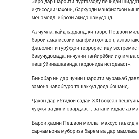
Зеро дар шароити пуртаззоду печидаи шиддат
иқтисодии ҷаҳонӣ, бархӯрди манфиатҳои киш
менамояд, ибрози ақида намуданд.
Аз ҷумла, қайд карданд, ки тавре Пешвои ми
барои амалисозии манфиатҳояшон, азнавтақс
фаъолияти гурӯҳҳои террористиву экстремист
бавуҷудомада, инчунин тағйирёбии иқлим ва о
пешгӯйинашаванда гардонида истодааст».
Бинобар ин дар чунин шароити мураккаб давл
замона ҷавобгӯро ташаккул дода бошанд.
Ҷаҳон дар ибтидои садаи ХХI воқеан пешгӯин
ҳуқуқӣ ва динӣ овардааст, ватани иддае аз 
Барои ҳамин Пешвои миллат махсус таъкид на
сарҷамъона мубориза барем ва дар мамлакат