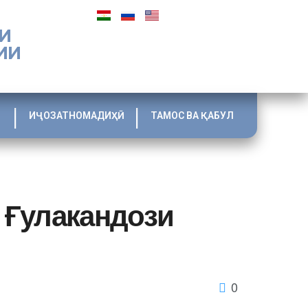
И
ИИ
ИҶОЗАТНОМАДИҲӢ
ТАМОС ВА ҚАБУЛ
 Ғулакандози
0