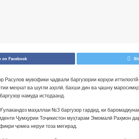
e on Facebook
Sh
р Расулов мувофики ҷадвали баргузории корҳои иттилоотй
нтии меҳнат ва шуғли аҳолӣ, бахши дин ва ҷашну маросимҳ
баргузор намуда истодаанд.
 Ғулакандоз маҳаллаи №З баргузор гардид, ки баромадкунан
зиденти Ҷумҳурии Тоҷикистон муҳтарам Эмомалӣ Раҳмон да
фикри ҷомеа неруи тоза мегирад.