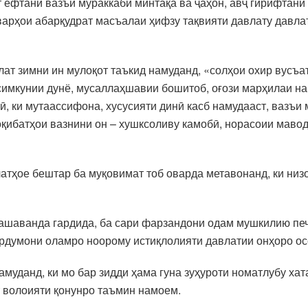
 ёфтани вазъи мураккаби минтақа ва ҷаҳон, авҷ гирифтани 
варҳои абарқудрат масъалаи ҳифзу тақвияти давлату давла
ллат зимни ин мулоқот таъкид намуданд, «солҳои охир вусъ
имкунии дунё, мусаллаҳшавии бошитоб, оғози марҳилаи нав
ӣ, ки мутаассифона, хусусияти динӣ касб намудааст, вазъ
қибатҳои вазнини он – хушксоливу камобӣ, норасоии мавод
атҳое бештар ба муқовимат тоб оварда метавонанд, ки низ
ашаванда гардида, ба сари фарзандони одам мушкилию печи
мардумони оламро ноорому истиқлолияти давлатии онҳоро ос
муданд, ки мо бар зидди ҳама гуна зуҳуроти номатлубу хат
 волоияти қонунро таъмин намоем.