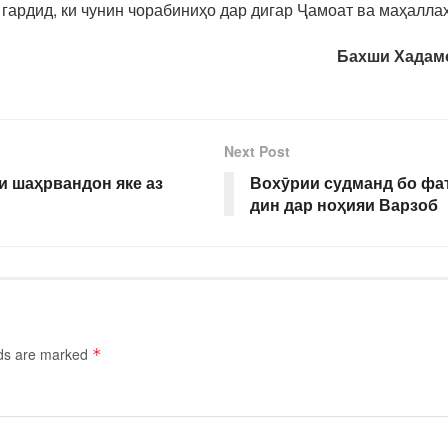
гардид, ки чунин чорабиниҳо дар дигар Ҷамоат ва маҳалла
Бахши Хадамо
Next Post
 шаҳрвандон яке аз
Вохӯрии судманд бо фа
дин дар ноҳияи Варзоб
lds are marked
*