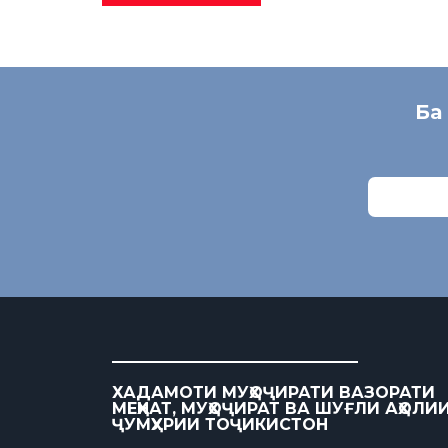
Ба
ХАДАМОТИ МУҲОҶИРАТИ ВАЗОРАТИ
МЕҲНАТ, МУҲОҶИРАТ ВА ШУҒЛИ АҲОЛИ
ҶУМҲУРИИ ТОҶИКИСТОН