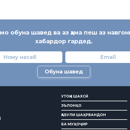
 мо обуна шавед ва аз ҳама пеш аз навгон
хабардор гардед.
Обуна шавед
УТОҚИ ШАХСӢ
ЭЪЛОНҲО
ҚАБУЛИ ШАҲРВАНДОН
И
БА МУҲОҶИР