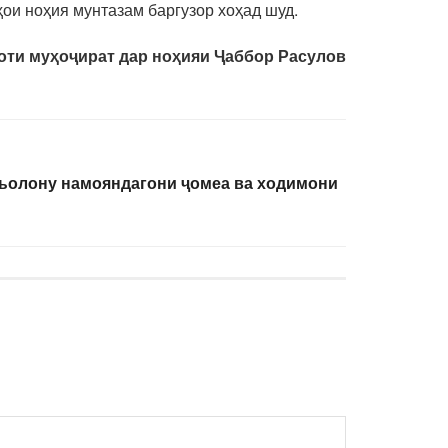
ҳои ноҳия мунтазам баргузор хоҳад шуд.
ти муҳоҷират дар ноҳияи Ҷаббор Расулов
ъолону намояндагони ҷомеа ва ходимони