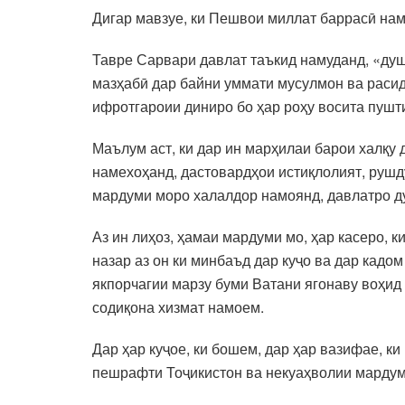
Дигар мавзуе, ки Пешвои миллат баррасӣ нам
Тавре Сарвари давлат таъкид намуданд, «душ
мазҳабӣ дар байни уммати мусулмон ва расид
ифротгароии диниро бо ҳар роҳу восита пушт
Маълум аст, ки дар ин марҳилаи барои халқу 
намехоҳанд, дастовардҳои истиқлолият, рушд
мардуми моро халалдор намоянд, давлатро д
Аз ин лиҳоз, ҳамаи мардуми мо, ҳар касеро, 
назар аз он ки минбаъд дар куҷо ва дар кадом
якпорчагии марзу буми Ватани ягонаву воҳид
содиқона хизмат намоем.
Дар ҳар куҷое, ки бошем, дар ҳар вазифае, к
пешрафти Тоҷикистон ва некуаҳволии мардум