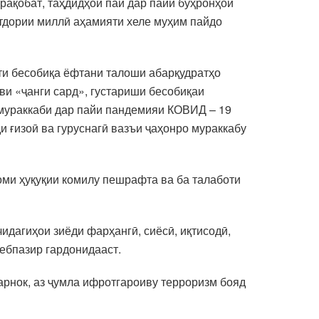
рақобат, таҳдидҳои пай дар пайи буҳронҳои
тдории миллӣ аҳамияти хеле муҳим пайдо
ати бесобиқа ёфтани талоши абарқудратҳо
и «ҷанги сард», густариши бесобиқаи
и мураккаби дар пайи пандемияи КОВИД – 19
и ғизоӣ ва гуруснагӣ вазъи ҷаҳонро мураккабу
оми ҳуқуқии комилу пешрафта ва ба талаботи
дагиҳои зиёди фарҳангӣ, сиёсӣ, иқтисодӣ,
ебпазир гардонидааст.
арнок, аз ҷумла ифротгароиву терроризм бояд