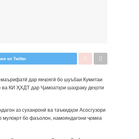
are on Twitter
-маърифатӣ дар якҷоягӣ бо шуъбаи Кумитаи
о ва КИ ҲХДТ дар Ҷамоатҳои шаҳраку деҳоти
дагон аз суханронӣ ва таъкидҳои Асосгузори
р мулоқот бо фаъолон, намояндагони ҷомеа