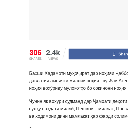
306
2.4k
Shar
SHARES
VIEWS
Бахши Хадамоти муҳоҷират дар ноҳияи Ҷаббо
давлатии амнияти миллии ноҳия, шуьбаи Аге
ноҳия вохӯриву мулоқотҳо бо сокинони ноҳия 
Чунин як вохӯри судманд дар Ҷамоати деҳоти
сулҳу ваҳдати миллӣ, Пешвои – миллат, Пре
ва ходимони дини мамлакат ҳар фарди солим