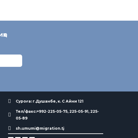
иҳо
Суроға: г.Душанбе, к. С Айни 121
Тел/факс:+992-225-05-75, 225-05-91, 225-
05-89
sh.umumi@migration.tj