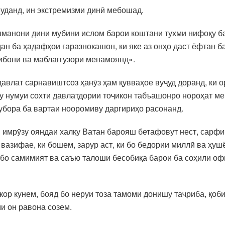
уданд, ин экстремизми динӣ мебошад.
манони дини мубини ислом барои коштани тухми нифоқу ба
ан ба ҳадафҳои ғаразнокашон, ки яке аз онҳо даст ёфтан 
ибонӣ ва маблағгузорӣ менамоянд».
давлат сарнавиштсоз ҳанӯз ҳам қувваҳое вуҷуд доранд, ки
у нумуи сохти давлатдории тоҷикон табъашонро нороҳат ме
убора ба вартаи нооромиву даргириҳо расонанд.
ки имрӯзу ояндаи халқу Ватан барояш бетафовут нест, сарфи
 вазифае, ки бошем, зарур аст, ки бо бедории миллӣ ва ҳуш
 бо самимият ва саъю талоши бесобиқа барои ба соҳили о
и кор кунем, бояд бо неруи тоза тамоми донишу таҷриба, қо
и он равона созем.