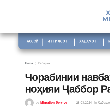
М
АСОСӢ
ИТТИЛООТ
ХАДАМОТ
Home
Хабархо
Чорабинии навба
ноҳияи Ҷаббор Р
by
Migration Service
28.03.2024
in
Хабарх