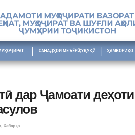
ХАДАМОТИ МУҲОҶИРАТИ ВАЗОРАТ
ЕҲНАТ, МУҲОҶИРАТ ВА ШУҒЛИ АҲОЛ
ҶУМҲУРИИ ТОҶИКИСТОН
МУҲОҶИРАТ
САНАДҲОИ МЕЪЁРӢ ҲУҚУҚӢ
ҲАМКОРИҲО
тӣ дар Ҷамоати деҳоти
асулов
о
,
Хабарҳо