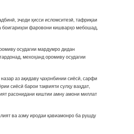
дбинӣ, эҷоди ҳисси исломситезӣ, тафриқаи
ба боигариҳои фаровони кишварҳо мебошад,
 оромиву осудагии мардумро дидан
гардонад, мехоҳанд оромиву осудагии
 назар аз ақидаву ҷаҳонбинии сиёсӣ, сарфи
ёрии сиёсӣ барои тақвияти сулҳу ваҳдат,
фият расонидани киштии амну амони миллат
билият ва азму иродаи қавиамонро ба рушду