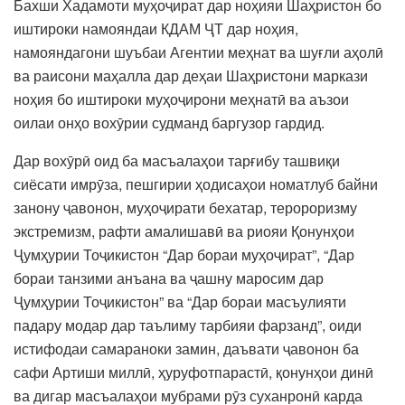
Бахши Хадамоти муҳоҷират дар ноҳияи Шаҳристон бо
иштироки намояндаи КДАМ ҶТ дар ноҳия,
намояндагони шуъбаи Агентии меҳнат ва шуғли аҳолӣ
ва раисони маҳалла дар деҳаи Шаҳристони маркази
ноҳия бо иштироки муҳоҷирони меҳнатӣ ва аъзои
оилаи онҳо вохӯрии судманд баргузор гардид.
Дар вохӯрӣ оид ба масъалаҳои тарғибу ташвиқи
сиёсати имрӯза, пешгирии ҳодисаҳои номатлуб байни
занону ҷавонон, муҳоҷирати бехатар, теророризму
экстремизм, рафти амалишавӣ ва риояи Қонунҳои
Ҷумҳурии Тоҷикистон “Дар бораи муҳоҷират”, “Дар
бораи танзими анъана ва ҷашну маросим дар
Ҷумҳурии Тоҷикистон” ва “Дар бораи масъулияти
падару модар дар таълиму тарбияи фарзанд”, оиди
истифодаи самараноки замин, даъвати ҷавонон ба
сафи Артиши миллӣ, ҳуруфотпарастӣ, қонунҳои динӣ
ва дигар масъалаҳои мубрами рӯз суханронӣ карда