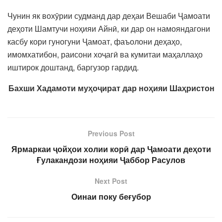
Чунин як вохӯрии судманд дар деҳаи Вешаби Ҷамоати
деҳоти Шамтучи ноҳияи Айнӣ, ки дар он намояндагони
касбу кори гуногуни Ҷамоат, фаъолони деҳаҳо,
имомхатибон, раисони хоҷагӣ ва кумитаи маҳаллаҳо
иштирок доштанд, баргузор гардид.
Бахши Хадамоти муҳоҷират дар ноҳияи Шаҳристон
Previous Post
Ярмаркаи ҷойҳои холии корӣ дар Ҷамоати деҳоти
Ғулакандози ноҳияи Ҷаббор Расулов
Next Post
Оинаи поку беғубор