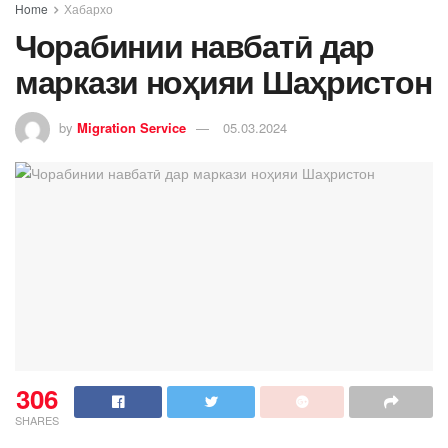
Home
Хабархо
Чорабинии навбатӣ дар
маркази ноҳияи Шаҳристон
by
Migration Service
05.03.2024
306
SHARES