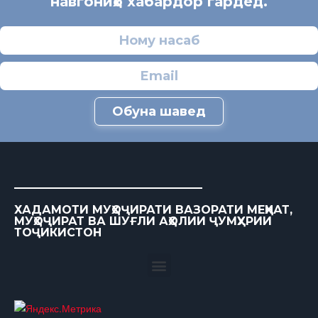
навгониҳо хабардор гардед.
Обуна шавед
ХАДАМОТИ МУҲОҶИРАТИ ВАЗОРАТИ МЕҲНАТ,
МУҲОҶИРАТ ВА ШУҒЛИ АҲОЛИИ ҶУМҲУРИИ
ТОҶИКИСТОН