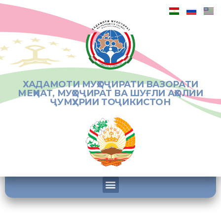
ХАДАМОТИ МУҲОҶИРАТИ ВАЗОРАТИ
МЕҲНАТ, МУҲОҶИРАТ ВА ШУҒЛИ АҲОЛИИ
ҶУМҲУРИИ ТОҶИКИСТОН