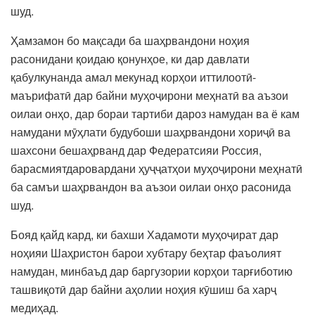
шуд.
Ҳамзамон бо мақсади ба шаҳрвандони ноҳия
расонидани қоидаю қонунҳое, ки дар давлати
қабулкунанда амал мекунад корҳои иттилоотӣ-
маърифатӣ дар байни муҳоҷирони меҳнатӣ ва аъзои
оилаи онҳо, дар бораи тартиби дароз намудан ва ё кам
намудани мӯҳлати будубоши шаҳрвандони хориҷӣ ва
шахсони бешаҳрванд дар Федератсияи Россия,
барасмиятдаровардани ҳуҷҷатҳои муҳоҷирони меҳнатӣ
ба самъи шаҳрвандон ва аъзои оилаи онҳо расонида
шуд.
Бояд қайд кард, ки бахши Хадамоти муҳоҷират дар
ноҳияи Шаҳристон барои хубтару беҳтар фаъолият
намудан, минбаъд дар баргузории корҳои тарғиботию
ташвиқотӣ дар байни аҳолии ноҳия кӯшиш ба харҷ
медиҳад.