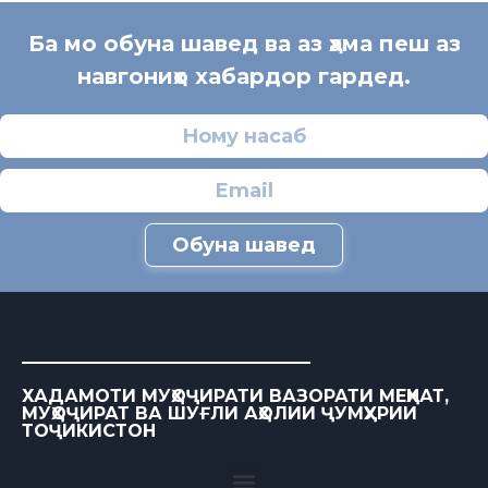
Ба мо обуна шавед ва аз ҳама пеш аз
навгониҳо хабардор гардед.
Обуна шавед
ХАДАМОТИ МУҲОҶИРАТИ ВАЗОРАТИ МЕҲНАТ,
МУҲОҶИРАТ ВА ШУҒЛИ АҲОЛИИ ҶУМҲУРИИ
ТОҶИКИСТОН