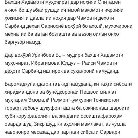
Бахши Хадамоти муҳоҷират дар ноҳияи Спитамен
якҷоя бо шуъбаи рушди иҷтимоӣ мақомоти иҷроияи
ҳокимияти давлатии ноҳия дар Ҷамоати деҳоти
Сарбанд деҳаи Сариосиё вохӯрӣ бо аҳолӣ, муҳоҷирони
меҳнатии ба ватан бозгашта ва аъзои оилаи онҳо
баргузор намуд.
Дар вохӯрӣ Уринбоев Б., – мудири бахши Хадамоти
муҳоҷират, Ибрагимова Юлдуз – Раиси Ҷамоати
деҳоти Сарбанд иштирок ва суханронӣ намуданд.
Баромадкунандагон таъкид намуданд, ки таҳти сиёсати
хирадмандона ва бунёдкоронаи Пешвои миллат
муҳтарам Эмомалӣ Раҳмон Ҷумҳурии Тоҷикистон
торафт зебову шукуфон гашта ба сокинонаш шароити
хуби кору фаъолият ва зиндагии осоишта фароҳам
оварда шуд. Зикр шуд, ки аҳолии мамлакат, аз ҷумла
ҷавононро месазад дар партави сиёсати Сарвари