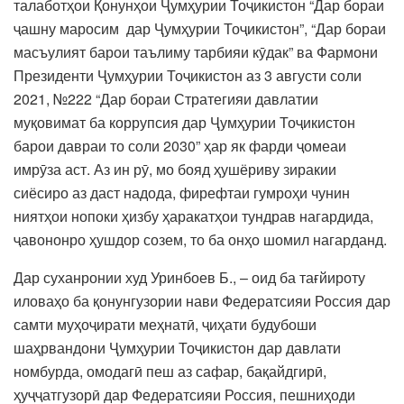
талаботҳои Қонунҳои Ҷумҳурии Тоҷикистон “Дар бораи
ҷашну маросим дар Ҷумҳурии Тоҷикистон”, “Дар бораи
масъулият барои таълиму тарбияи кӯдак” ва Фармони
Президенти Ҷумҳурии Тоҷикистон аз 3 августи соли
2021, №222 “Дар бораи Стратегияи давлатии
муқовимат ба коррупсия дар Ҷумҳурии Тоҷикистон
барои давраи то соли 2030” ҳар як фарди ҷомеаи
имрӯза аст. Аз ин рӯ, мо бояд ҳушёриву зиракии
сиёсиро аз даст надода, фирефтаи гумроҳи чунин
ниятҳои нопоки ҳизбу ҳаракатҳои тундрав нагардида,
ҷавононро ҳушдор созем, то ба онҳо шомил нагарданд.
Дар суханронии худ Уринбоев Б., – оид ба тағйироту
иловаҳо ба қонунгузории нави Федератсияи Россия дар
самти муҳоҷирати меҳнатӣ, ҷиҳати будубоши
шаҳрвандони Ҷумҳурии Тоҷикистон дар давлати
номбурда, омодагӣ пеш аз сафар, бақайдгирӣ,
ҳуҷҷатгузорӣ дар Федератсияи Россия, пешниҳоди