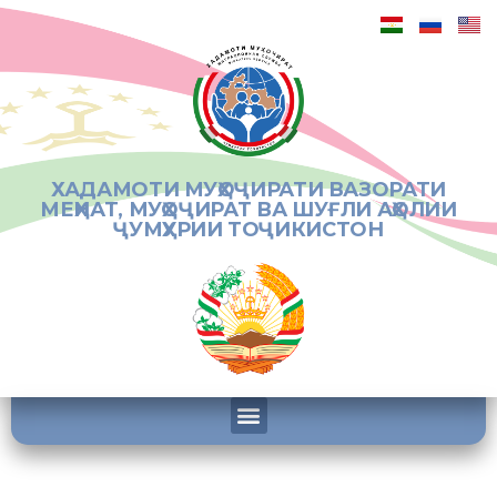
ХАДАМОТИ МУҲОҶИРАТИ ВАЗОРАТИ
МЕҲНАТ, МУҲОҶИРАТ ВА ШУҒЛИ АҲОЛИИ
ҶУМҲУРИИ ТОҶИКИСТОН