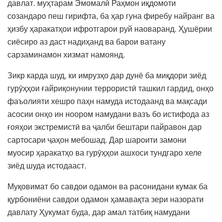
давлат. муҳтарам Эмомалӣ Раҳмон иқдомоти
созандаро пеш гирифта, ба ҳар гуна фиребу найранг ва
ҳизбу ҳаракатҳои ифротгарои руй наоваранд. Ҳушёрии
сиёсиро аз даст надиҳанд ва барои ватану
сарзаминамон хизмат намоянд.
Зикр карда шуд, ки имрузҳо дар дунё ба миқдори зиёд
гурӯҳҳои ғайриқонунии террористӣ ташкил гардид, онҳо
фаъолияти хешро паҳн намуда истодаанд ва мақсади
асосии онҳо ин ноором намудани вазъ бо истифода аз
ғояҳои экстремистӣ ва ҷалби бештари пайравон дар
сартосари ҷаҳон мебошад. Дар шароити замони
муосир ҳаракатҳо ва гурӯҳҳои ашхоси тундгаро хеле
зиёд шуда истодааст.
Муқовимат бо савдои одамон ва расонидани кумак ба
қурбониёни савдои одамон ҳамавақта зери назорати
давлату Ҳукумат буда, дар амал татбиқ намудани