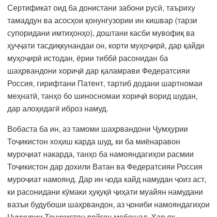
Сертификат оид ба донистани забони русӣ, таъриху
тамаддун ва асосҳои қонунгузории ин кишвар (тарзи
супоридани имтиҳонҳо), доштани касби мувофиқ ва
ҳуҷҷати тасдиқкунандаи он, корти муҳоҷирӣ, дар қайди
муҳоҷирӣ истодан, ёрии тиббӣ расонидан ба
шаҳрвандони хориҷӣ дар қаламрави Федератсияи
Россия, гирифтани Патент, тартиб додани шартномаи
меҳнатӣ, танҳо бо шиносномаи хориҷӣ ворид шудан,
дар алоҳидагӣ иброз намуд.
Вобаста ба ин, аз тамоми шаҳрвандони Ҷумҳурии
Тоҷикистон хоҳиш карда шуд, ки ба миёнаравон
муроҷиат накарда, танҳо ба намояндагиҳои расмии
Тоҷикистон дар дохили Ватан ва Федератсияи Россия
муроҷиат намоянд. Дар ин ҷода кайд намудан ҷоиз аст,
ки расонидани кӯмаки ҳуқуқӣ ҷиҳати муайян намудани
вазъи будубоши шаҳрвандон, аз ҷониби намояндагиҳои
Ҷумҳурии Тоҷикистон ройгон мебошад. Ҳар як