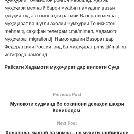
муҳоҷири меҳнатӣ барои муайян намудани вазъи
ҳуқуқии худ аз сомонаҳои расмии Вазорати меҳнат,
муҳоҷират ва шуғли аҳолии Ҷумҳурии Тоҷикистон
mehnat.tj, саҳифаи телеграм t.me/mlmert, Хадамоти
муҳоҷират migration.tj, Намояндагии Вазорат дар
Федератсияи Россия оид ба муҳоҷират prmstj@mail.ru
истифода намоянд.
Раёсати Хадамоти муҳоҷират дар вилояти Суғд
Previous Post
Мулоқоти судманд бо сокинони деҳаҳои шаҳри
Конибодом
Next Post
Хонавода, мактаб ва ҷомеа – се муҳити тарбиягарӣ