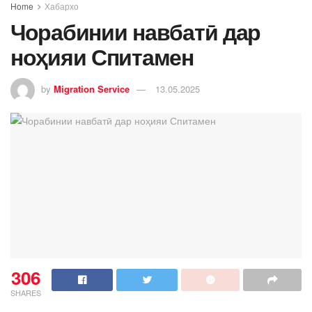
Home
Хабархо
Чорабинии навбатӣ дар
ноҳияи Спитамен
by
Migration Service
13.05.2025
306
SHARES