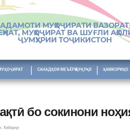
ХАДАМОТИ МУҲОҶИРАТИ ВАЗОРАТ
ЕҲНАТ, МУҲОҶИРАТ ВА ШУҒЛИ АҲОЛ
ҶУМҲУРИИ ТОҶИКИСТОН
МУҲОҶИРАТ
САНАДҲОИ МЕЪЁРӢ ҲУҚУҚӢ
ҲАМКОРИҲО
ақтӣ бо сокинони ноҳ
о
,
Хабарҳо