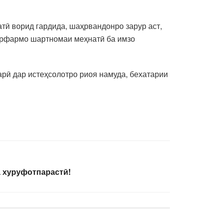
атӣ ворид гардида, шаҳрвандонро зарур аст,
орфармо шартномаи меҳнатӣ ба имзо
рӣ дар истеҳсолотро риоя намуда, бехатарии
 хуруфотпарастӣ!