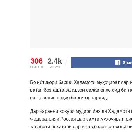
306
2.4k
Shar
SHARES
VIEWS
Бо ибтикори бахши Хадамоти муҳоҷират дар 
ватан бозгашта ва аъзои оилаи онҳо оид ба 
ва Ҷавонии ноҳия баргузор гардид.
Дар ҷараёни вохӯрӣ мудири бахши Хадамоти м
Федератсияи Россия дар самти муҳоҷират, р
талаботи бехатарӣ дар истеҳсолот, огоҳонӣ о