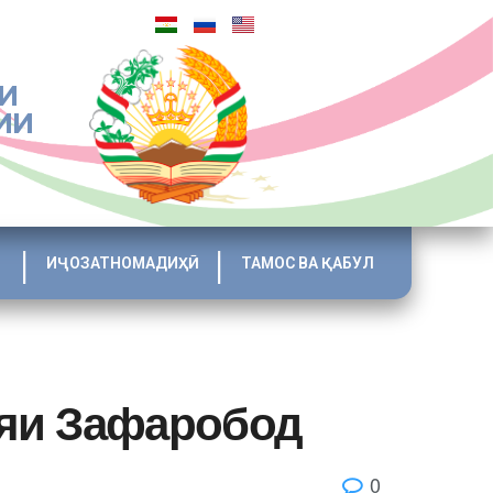
И
ИИ
ИҶОЗАТНОМАДИҲӢ
ТАМОС ВА ҚАБУЛ
ияи Зафаробод
0