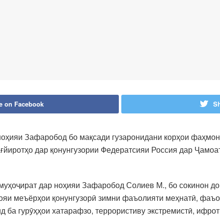
e on Facebook
Sh
ноҳияи Зафаробод бо мақсади гузаронидани корҳои фаҳмон
тағйиротҳо дар қонунгузории Федератсияи Россия дар Ҷамо
уҳоҷират дар ноҳияи Зафаробод Солиев М., бо сокинон дои
иояи меъёрҳои қонунгузорӣ зимни фаъолияти меҳнатӣ, фаъ
ид ба гурӯҳҳои хатарафзо, террористиву экстремистӣ, ифро