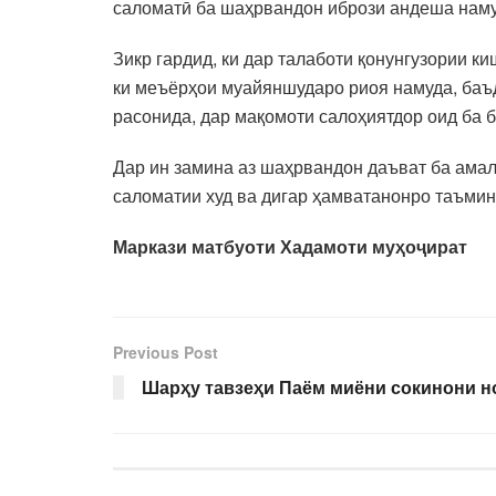
саломатӣ ба шаҳрвандон ибрози андеша наму
Зикр гардид, ки дар талаботи қонунгузории к
ки меъёрҳои муайяншударо риоя намуда, баъ
расонида, дар мақомоти салоҳиятдор оид ба
Дар ин замина аз шаҳрвандон даъват ба амал
саломатии худ ва дигар ҳамватанонро таъмин
Маркази матбуоти
Хадамоти му
ҳ
о
ҷ
ират
Previous Post
Шарҳу тавзеҳи Паём миёни сокинони н