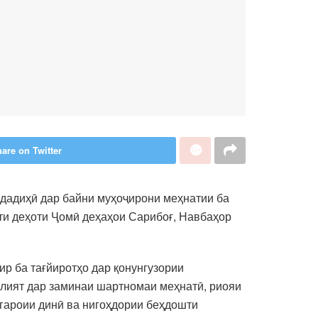
are on Twitter
дадиҳӣ дар байни муҳоҷирони меҳнатии ба
ати деҳоти Ҷомӣ деҳаҳои Сарибоғ, Навбаҳор
р ба тағйиротҳо дар қонунгузории
олият дар заминаи шартномаи меҳнатӣ, риояи
тгароии динӣ ва нигоҳдории беҳдошти