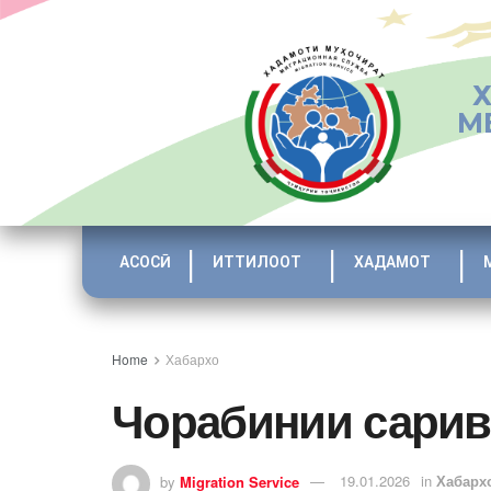
М
АСОСӢ
ИТТИЛООТ
ХАДАМОТ
Home
Хабархо
Чорабинии сарив
by
Migration Service
19.01.2026
in
Хабарх