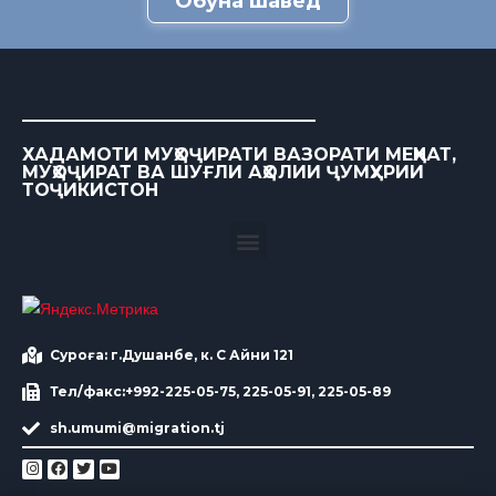
Обуна шавед
ХАДАМОТИ МУҲОҶИРАТИ ВАЗОРАТИ МЕҲНАТ,
МУҲОҶИРАТ ВА ШУҒЛИ АҲОЛИИ ҶУМҲУРИИ
ТОҶИКИСТОН
Суроға: г.Душанбе, к. С Айни 121
Тел/факс:+992-225-05-75, 225-05-91, 225-05-89
sh.umumi@migration.tj