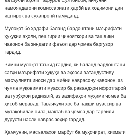
намояндагони комиссариати ҳарбӣ ва ходимони дин
иштирок ва суханронӣ намуданд.
Мулоқот бо ҳадафи баланд бардоштани маърифати
ҳуқуқии аҳолӣ, пешгирии ҷинояткорӣ ва ташвиқи
ҷавонон ба зиндагии фаъол дар ҷомеа баргузор
гардид.
Зимни мулоқот таъкид гардид, ки баланд бардоштани
сатҳи маърифати ҳуқуқӣ ва эҳсоси ватандӯстиву
масъулиятшиносӣ дар миёни наврасону ҷавонон, аз
ҷумла муқовимати муассир ба равандҳои ифротгароӣ
ва гурӯҳҳои радикалӣ, аз вазифаҳои муҳими ҷомеа ба
ҳисоб меравад. Таваҷҷуҳи хос ба нақши муассир ва
мутақобилаи оила, мактаб ва ҷомеа дар тарбияи
дурусти насли наврас зоҳир гардид.
Ҳамчунин, масъалаҳои марбут ба муҳоҷират, хизмати