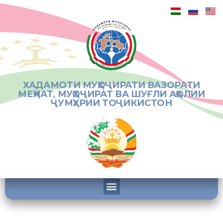
ХАДАМОТИ МУҲОҶИРАТИ ВАЗОРАТИ
МЕҲНАТ, МУҲОҶИРАТ ВА ШУҒЛИ АҲОЛИИ
ҶУМҲУРИИ ТОҶИКИСТОН