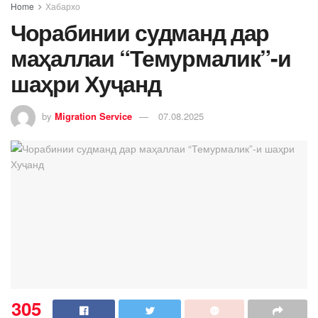
Home
Хабархо
Чорабинии судманд дар
маҳаллаи “Темурмалик”-и
шаҳри Хуҷанд
by
Migration Service
07.08.2025
305