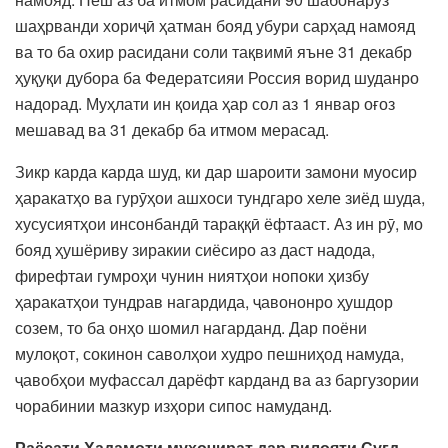
шаҳрванди хориҷӣ ҳатман бояд убури сарҳад намояд
ва то ба охир расидани соли тақвимӣ яъне 31 декабр
ҳуқуқи дубора ба Федератсияи Россия ворид шуданро
надорад. Муҳлати ин қоида ҳар сол аз 1 январ оғоз
мешавад ва 31 декабр ба итмом мерасад.
Зикр карда карда шуд, ки дар шароити замони муосир
ҳаракатҳо ва гурӯҳои ашхоси тундгаро хеле зиёд шуда,
хусусиятҳои инсонбандӣ тараққӣ ёфтааст. Аз ин рӯ, мо
бояд ҳушёриву зиракии сиёсиро аз даст надода,
фирефтаи гумроҳи чунин ниятҳои нопоки ҳизбу
ҳаракатҳои тундрав нагардида, ҷавононро ҳушдор
созем, то ба онҳо шомил нагарданд. Дар поёни
мулоқот, сокинон саволҳои худро пешниҳод намуда,
ҷавобҳои муфассал дарёфт карданд ва аз баргузории
чорабинии мазкур изҳори сипос намуданд.
Раёсати Хадамоти муҳоҷират дар вилояти Суғд