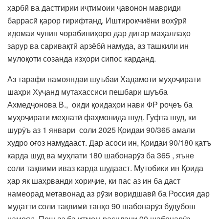
ҳарбӣ ва дастгирии иҷтимоии ҷавонон мавриди
баррасӣ қарор гирифтанд. Иштирокчиёни вохӯрӣ
идомаи чунин чорабиниҳоро дар дигар маҳаллаҳо
зарур ва саривақтӣ арзёбӣ намуда, аз ташкили ин
мулоқоти созанда изҳори сипос карданд.
Аз тарафи намояндаи шуъбаи Хадамоти муҳоҷирати
шаҳри Хуҷанд мутахассиси пешбари шуъба
Ахмедҷонова В., оиди қоидаҳои нави ФР роҷеъ ба
муҳоҷирати меҳнатӣ фаҳмонида шуд. Гуфта шуд, ки
шурӯъ аз 1 январи соли 2025 Қоидаи 90/365 амали
худро оғоз намудааст. Дар асоси ин, Қоидаи 90/180 қатъ
карда шуд ва муҳлати 180 шабонарӯз ба 365 , яъне
соли тақвими иваз карда шудааст. Мутобики ин Қоида
ҳар як шаҳрванди хориҷие, ки пас аз ин ба даст
намеорад метавонад аз рӯзи воридшавӣ ба Россия дар
мудатти соли тақвимӣ танҳо 90 шабонарӯз будубош
намояд. Пеш аз ба итмом расидани 90 шабонарӯз