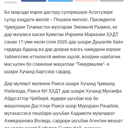
SHARES
Бо мақсади иҷрои дастуру супоришҳои Асосгузори
сулҳу ваҳдати миллӣ – Пешвои миллат, Президенти
Ҷумҳурии Тоҷикистон муҳтарам Эмомалӣ Раҳмон, ки
дар маҷлиси васеи Кумитаи Иҷроияи Марказии ҲХДТ
санаи 17-уми июли соли 2025 дар шаҳри Душанбе баён
гардида буданд ва дар доираи васеъ намудани корҳои
таблиғотию иттилоотӣ миёни аҳолӣ, вохӯрии навбатии
масъулин бо сокинони маҳаллаи “Темурмалик”- и
шаҳри Хуҷанд баргузор гардид.
Дар мулоқот муовини Раиси шаҳри Хуҷанд Ҷамшед
Набизода, Раиси КИ ҲХДТ дар шаҳри Хуҷанд Мунзифа
Абдусаттор Ҷабборӣ, мудири шуъбаи кор бо
маҳаллаҳои Дастгоҳи Раиси шаҳр Муродҷон Раҷабов,
мутахассиси пешбари шуъбаи Хадамоти муҳоҷират
Ахмедҷонова Волида, сардори шуъбаи Агентии меҳнат
ва шуғли аҳолӣ Ғафуров Султонбой, инчунин