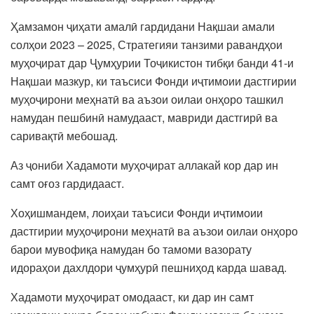
Ҳамзамон ҷиҳати амалӣ гардидани Нақшаи амали
солҳои 2023 – 2025, Стратегияи танзими равандҳои
муҳоҷират дар Ҷумҳурии Тоҷикистон тибқи банди 41-и
Нақшаи мазкур, ки таъсиси Фонди иҷтимоии дастгирии
муҳоҷирони меҳнатӣ ва аъзои оилаи онҳоро ташкил
намудан пешбинӣ намудааст, мавриди дастгирӣ ва
саривақтӣ мебошад.
Аз ҷониби Хадамоти муҳоҷират аллакай кор дар ин
самт оғоз гардидааст.
Хоҳишмандем, лоиҳаи таъсиси Фонди иҷтимоии
дастгирии муҳоҷирони меҳнатӣ ва аъзои оилаи онҳоро
барои мувофиқа намудан бо тамоми вазорату
идораҳои дахлдори ҷумҳурӣ пешниҳод карда шавад.
Хадамоти муҳоҷират омодааст, ки дар ин самт