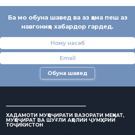
Ба мо обуна шавед ва аз ҳама пеш аз
навгониҳо хабардор гардед.
Обуна шавед
ХАДАМОТИ МУҲОҶИРАТИ ВАЗОРАТИ МЕҲНАТ,
МУҲОҶИРАТ ВА ШУҒЛИ АҲОЛИИ ҶУМҲУРИИ
ТОҶИКИСТОН