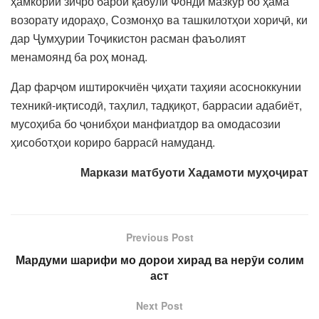
ҳамкории зичро барои қабули Фонди мазкур бо ҳама
возорату идораҳо, Созмонҳо ва ташкилотҳои хориҷӣ, ки
дар Ҷумҳурии Тоҷикистон расман фаъолият
менамоянд ба роҳ монад.
Дар фарҷом иштирокчиён ҷиҳати таҳияи асосноккунии
техникӣ-иқтисодӣ, таҳлил, тадқиқот, баррасии адабиёт,
мусоҳиба бо ҷонибҳои манфиатдор ва омодасозии
ҳисоботҳои кориро баррасӣ намуданд.
Маркази матбуоти Хадамоти муҳоҷират
Previous Post
Мардуми шарифи мо дорои хирад ва нерӯи солим
аст
Next Post