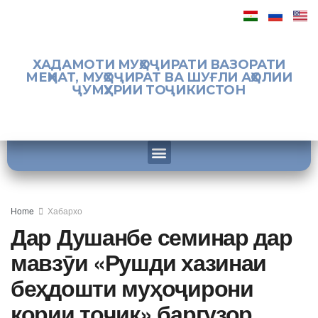
ХАДАМОТИ МУҲОҶИРАТИ ВАЗОРАТИ
МЕҲНАТ, МУҲОҶИРАТ ВА ШУҒЛИ АҲОЛИИ
ҶУМҲУРИИ ТОҶИКИСТОН
Home
Хабархо
Дар Душанбе семинар дар
мавзӯи «Рушди хазинаи
беҳдошти муҳоҷирони
кории тоҷик» баргузор