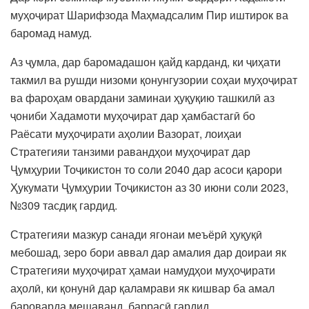
муҳоҷират Шарифзода Маҳмадсалим Пир иштирок ва
баромад намуд.
Аз ҷумла, дар баромадашон қайд карданд, ки ҷиҳати
такмил ва рушди низоми қонунгузории соҳаи муҳоҷират
ва фароҳам овардани заминаи ҳуқуқию ташкилӣ аз
ҷониби Хадамоти муҳоҷират дар ҳамбастагӣ бо
Раёсати муҳоҷирати аҳолии Вазорат, лоиҳаи
Стратегияи танзими равандҳои муҳоҷират дар
Ҷумҳурии Тоҷикистон то соли 2040 дар асоси қарори
Ҳукумати Ҷумҳурии Тоҷикистон аз 30 июни соли 2023,
№309 тасдиқ гардид.
Стратегияи мазкур санади ягонаи меъёрӣ ҳуқуқӣ
мебошад, зеро бори аввал дар амалия дар доираи як
Стратегияи муҳоҷират ҳамаи намудҳои муҳоҷирати
аҳолӣ, ки қонунӣ дар қаламрави як кишвар ба амал
бароварда мешаванд, баррасӣ гардид.