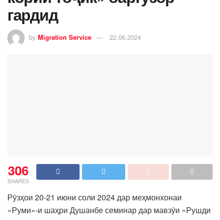
гардид
by
Migration Service
22.06.2024
306
SHARES
Рӯзҳои 20-21 июни соли 2024 дар меҳмонхонаи
«Руми»-и шаҳри Душанбе семинар дар мавзӯи «Рушди