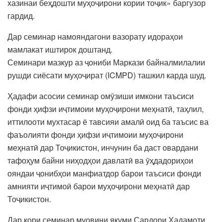
хазинаи беҳдошти муҳоҷирони кории тоҷик» баргузор
гардид.
Дар семинар намояндагони вазорату идораҳои
мамлакат иштирок доштанд.
Семинари мазкур аз ҷониби Маркази байналмилалии
рушди сиёсати муҳоҷират (ICMPD) ташкил карда шуд.
Ҳадафи асосии семинар омӯзиши имкони таъсиси
фонди ҳифзи иҷтимоии муҳоҷирони меҳнатӣ, таҳлил,
иттилооти мухтасар ё тавсияи амалӣ оид ба таъсис ва
фаъолияти фонди ҳифзи иҷтимоии муҳоҷирони
меҳнатӣ дар Тоҷикистон, инчунин ба даст овардани
тафоҳум байни ниҳодҳои давлатӣ ва ӯҳдадориҳои
ояндаи ҷонибҳои манфиатдор барои таъсиси фонди
амнияти иҷтимоӣ барои муҳоҷирони меҳнатӣ дар
Тоҷикистон.
Дар кори семинар муовини якуми Сардори Хадамоти