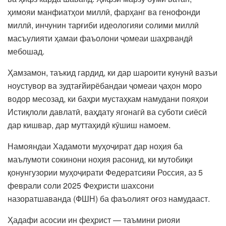
ҳимояи манфиатҳои миллӣ, фарҳанг ва генофонди
миллӣ, инчунин тарғиби идеологияи солими миллӣ
масъулияти ҳамаи фаъолони ҷомеаи шаҳрвандӣ
мебошад.
Ҳамзамон, таъкид гардид, ки дар шароити кунунӣ вазъи
ноустувор ва зудтағйирёбандаи ҷомеаи ҷаҳон моро
водор месозад, ки баҳри мустаҳкам намудани пояҳои
Истиқлоли давлатӣ, ваҳдату ягонагӣ ва суботи сиёсӣ
дар кишвар, дар муттаҳидӣ кӯшиш намоем.
Намояндаи Хадамоти муҳоҷират дар ноҳия ба
маълумоти сокинони ноҳия расонид, ки мутобиқи
қонунгузории муҳоҷирати Федератсияи Россия, аз 5
феврали соли 2025 Феҳристи шахсони
назоратшаванда (ФШН) ба фаъолият оғоз намудааст.
Ҳадафи асосии ин феҳрист — таъмини риояи