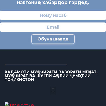
навгониҳо хабардор гардед.
Обуна шавед
ХАДАМОТИ МУҲОҶИРАТИ ВАЗОРАТИ МЕҲНАТ,
МУҲОҶИРАТ ВА ШУҒЛИ АҲОЛИИ ҶУМҲУРИИ
ТОҶИКИСТОН