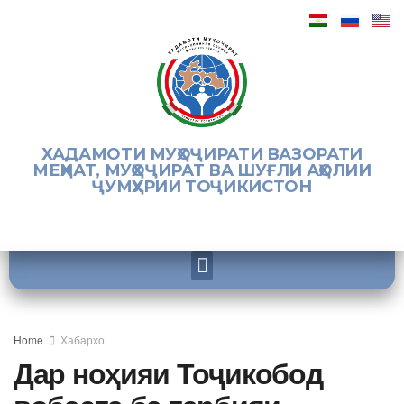
ХАДАМОТИ МУҲОҶИРАТИ ВАЗОРАТИ
МЕҲНАТ, МУҲОҶИРАТ ВА ШУҒЛИ АҲОЛИИ
ҶУМҲУРИИ ТОҶИКИСТОН
Home
Хабархо
Дар ноҳияи Тоҷикобод