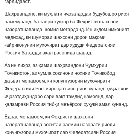
гардидааст.
Шаҳрвандоне, ки муҳлати иҷозатдодаи будубошро риоя
намекунанд, ба таври худкор ба Феҳристи шахсони
назоратшаванда шомил мегарданд. Ин иқдом имконият
медиҳад, ки шумораи шахсони дорои мақоми
ғайриқонунии муҳоҷират дар ҳудуди Федератсияи
Россия ба ҳадди ақал расонида шавад.
Аз ин лиҳоз, аз ҳамаи шаҳрвандони Ҷумҳурии
Тоҷикистон, аз ҷумла сокинони ноҳияи Тоҷикобод
даъват менамоем, ки қонунгузории муҳоҷирати
Федератсияи Россияро қатъиян риоя кунанд, ҳуҷҷатҳои
иҷозатдиҳандаро сари вақт тамдид намоянд, дар
қаламрави Россия тибқи меъёрҳои ҳуқуқӣ амал кунанд.
Ёдрас менамоем, ки Феҳристи шахсони
назоратшаванда воситаи расмии назорати риояи
қонунгузории муҳоҷират дар Федератсияи Россия