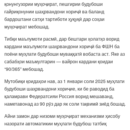
қонунгузории муҳоҷират, пешгирии будубоши
ғайриқонунии шаҳрвандони хориҷӣ ва баланд
бардоштани сатҳи тартиботи ҳуқуқӣ дар соҳаи
муҳоҷират мебошад.
Тибқи маълумоти расмӣ, дар бештари ҳолатҳо ворид
кардани маълумоти шаҳрвандони хориҷӣ ба ФШН ба
поёни муҳлати будубоши муваққатӣ вобаста аст. Яке аз
сабабҳои маъмултарин — вайрон кардани қоидаи
“90/365” мебошад.
Мутобиқи қоидаҳои нав, аз 1 январи соли 2025 муҳлати
будубоши шаҳрвандони хориҷие, ки бе раводид ба
қаламрави Федератсияи Россия ворид мешаванд,
наметавонад аз 90 рӯз дар як соли тақвимӣ зиёд бошад.
Айни замон дар низоми муҳоҷират механизми ҳисобу
назорати автоматикии муҳлати будубош татбиқ