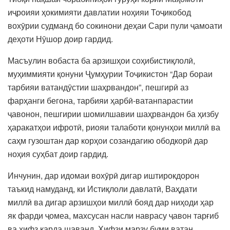
иҷроияи ҳокимияти давлатии ноҳияи Тоҷикобод
вохӯрии судманд бо сокинони деҳаи Сари пули ҷамоати
деҳоти Нӯшор доир гардид.
Масъулин вобаста ба арзишҳои соҳибистиқлолӣ,
муҳиммияти қонуни Ҷумҳурии Тоҷикистон “Дар бораи
тарбияи ватандӯстии шаҳрвандон”, пешгирӣ аз
фарҳанги бегона, тарбияи ҳарбӣ-ватанпарастии
ҷавонон, пешгирии шомилшавии шаҳрвандон ба ҳизбу
ҳаракатҳои ифротӣ, риояи талаботи қонунҳои миллӣ ва
саҳм гузоштан дар корҳои созандагию ободкорӣ дар
ноҳия суҳбат доир гардид.
Инчунин, дар идомаи вохӯрӣ дигар иштирокдорон
таъкид намуданд, ки Истиқлоли давлатӣ, Ваҳдати
миллӣ ва дигар арзишҳои миллӣ бояд дар ниҳоди ҳар
як фарди ҷомеа, махсусан насли наврасу ҷавон тарғиб
ва ҳифз карда шаванд. Ҳифзи марзу буми ватан,