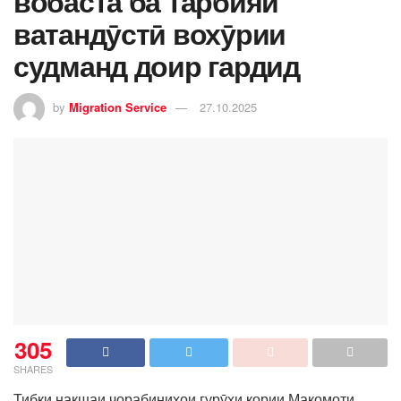
вобаста ба тарбияи
ватандӯстӣ вохӯрии
судманд доир гардид
by
Migration Service
27.10.2025
305
SHARES
Тибқи нақшаи чорабиниҳои гурӯҳи кории Мақомоти