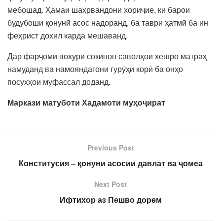
мебошад. Ҳамаи шаҳрвандони хориҷие, ки барои
будубоши қонунӣ асос надоранд, ба таври ҳатмӣ ба ин
феҳрист дохил карда мешаванд.
Дар фарҷоми вохӯрӣ сокинон саволҳои хешро матраҳ
намуданд ва намояндагони гурӯҳи корӣ ба онҳо
посухҳои муфассал доданд.
Маркази матуботи Хадамоти муҳоҷират
Previous Post
Конститусия – қонуни асосии давлат ва ҷомеа
Next Post
Ифтихор аз Пешво дорем