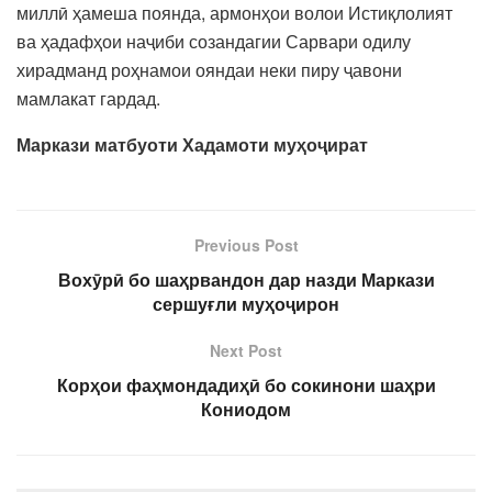
миллӣ ҳамеша поянда, армонҳои волои Истиқлолият
ва ҳадафҳои наҷиби созандагии Сарвари одилу
хирадманд роҳнамои ояндаи неки пиру ҷавони
мамлакат гардад.
Маркази матбуоти Хадамоти муҳоҷират
Previous Post
Вохӯрӣ бо шаҳрвандон дар назди Маркази
сершуғли муҳоҷирон
Next Post
Корҳои фаҳмондадиҳӣ бо сокинони шаҳри
Кониодом