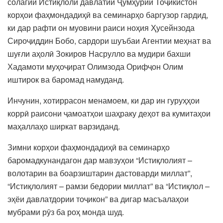
солагии Истиқлоли давлатии Ҷумҳурии Тоҷикистон
корҳои фаҳмондадиҳӣ ва семинарҳо баргузор гардид,
ки дар рафти он муовини раиси ноҳия Ҳусейнзода
Сироҷиддин Бобо, сардори шуъбаи Агентии меҳнат ва
шуғли аҳолӣ Зокиров Насрулло ва мудири бахши
Хадамоти муҳоҷират Олимзода Орифҷон Олим
иштирок ва баромад намуданд.
Инчунин, хотиррасон менамоем, ки дар ин гуруҳҳои
коррӣ раисони ҷамоатҳои шаҳраку деҳот ва кумитаҳои
маҳаллаҳо ширкат варзиданд.
Зимни корҳои фаҳмондадиҳӣ ва семинарҳо
баромадкунандагон дар мавзуҳои “Истиқлолият –
волотарин ва боарзиштарин дастоварди миллат”,
“Истиқлолият – рамзи бедории миллат” ва “Истиқлол –
эҳёи давлатдории тоҷикон” ва дигар масъалаҳои
мубрами рӯз ба роҳ монда шуд.