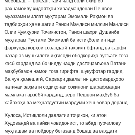
мебошад; – воқеан, тайи чанд соли охир бо
раҳнамоиву ҳидоятҳои хирадмандонаи Пешвои
муаззами миллат муҳтарам Эмомалӣ Раҳмон ва
тадбирҳои ҳамешагии Раиси Маҷлиси миллии Маҷлиси
Олии Ҷумҳурии Тоҷикистон, Раиси шаҳри Душанбе
муҳтарам Рустами Эмомалӣ ба истиқболи ин иди
фархунда корҳои созандагӣ тақвият ёфтанд ва сарфи
назар аз мушкилоти иқтисодӣ ободкориҳо вусъати тоза
касб карданд ва бо ҷидду ҷаҳди дастаҷамъона Ватани
маҳбубамон намои тоза гирифта, шукуфотар гардид.
Ва чун ҳамешагӣ, Сарвари давлат ин дастовардҳоро
натиҷаи заҳмати содиқонаи сокинони шарафманди
мамлакат арзёбӣ карданд, зеро Пешвои маҳбуб ба
хайрхоҳӣ ва меҳнатдӯстии мардуми хеш бовар доранд.
Хулоса, Истиқлоли давлатии тоҷикон, ки атои
Худовандӣ ва пайки ҷовидонист, то абад пурҷилову
муҳташам ва пойдору бегазанд бошад ва ваҳдати