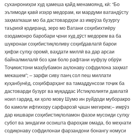
суханрониҳои худ ҳамеша қайд менамоянд, кӣ: “Бо
эътимоди қавӣ изҳор медорам, ки мардуми ватандӯсту
заҳматкаши мо ба дастовардҳои аз имрӯза бузургу
таърихӣ қодиранд, зеро мо Ватани соҳибихтиёру
озодамонро баробари ҷони худ дӯст медорем ва ба
шукронаи соҳибистиқлоливу соҳибдавлатӣ барои
ҳифзи сулҳу оромӣ, ваҳдати миллӣ ва дар арсаи
байналмилалӣ боз ҳам боло рафтани нуфузу обрӯи
Тоҷикистони маҳбубамон аҳлонаву софдилона заҳмат
мекашем”; – зарфи сиву панҷ сол пеш миллати
куҳанбунёд, соҳибфарҳанг ва тамаддунсози тоҷик ба
дастоварди бузург ва муқаддас Истиқлолияти давлатӣ
ноил гардид, ки ҳоло мову Шумо ин руйдоди муборакро
бо камоли ифтихору сарфарозӣ ҷашн мегирем;– имрӯз
дар кишвари соҳибистиқлоламон фазои мусоиди сулҳу
субот ва зиндагии осоишта фароҳам омада, бо меҳнати
содиқонаву софдилонаи фарзандони бонангу номуси