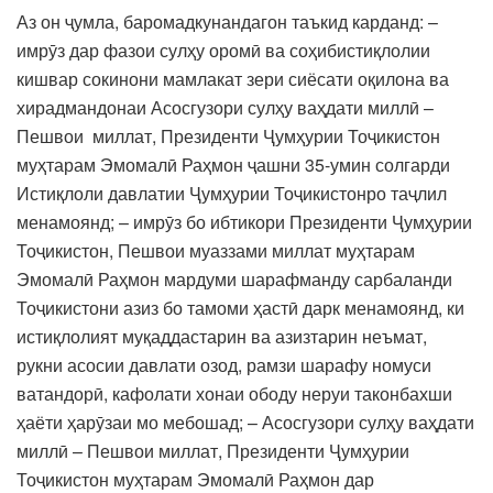
Аз он ҷумла, баромадкунандагон таъкид карданд: –
имрӯз дар фазои сулҳу оромӣ ва соҳибистиқлолии
кишвар сокинони мамлакат зери сиёсати оқилона ва
хирадмандонаи Асосгузори сулҳу ваҳдати миллӣ –
Пешвои миллат, Президенти Ҷумҳурии Тоҷикистон
муҳтарам Эмомалӣ Раҳмон ҷашни 35-умин солгарди
Истиқлоли давлатии Ҷумҳурии Тоҷикистонро таҷлил
менамоянд; – имрӯз бо ибтикори Президенти Ҷумҳурии
Тоҷикистон, Пешвои муаззами миллат муҳтарам
Эмомалӣ Раҳмон мардуми шарафманду сарбаланди
Тоҷикистони азиз бо тамоми ҳастӣ дарк менамоянд, ки
истиқлолият муқаддастарин ва азизтарин неъмат,
рукни асосии давлати озод, рамзи шарафу номуси
ватандорӣ, кафолати хонаи ободу неруи таконбахши
ҳаёти ҳарӯзаи мо мебошад; – Асосгузори сулҳу ваҳдати
миллӣ – Пешвои миллат, Президенти Ҷумҳурии
Тоҷикистон муҳтарам Эмомалӣ Раҳмон дар