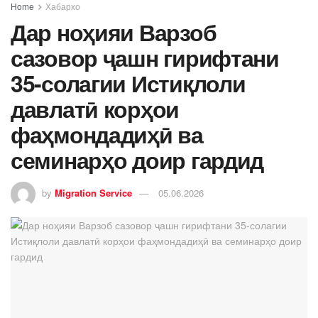
Home
Хабархо
Дар ноҳияи Варзоб
сазовор ҷашн гирифтани
35-солагии Истиқлоли
давлатӣ корҳои
фаҳмондадиҳӣ ва
семинарҳо доир гардид
by
Migration Service
05.06.2026