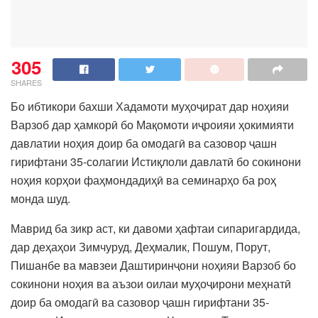
305
SHARES
Бо ибтикори бахши Хадамоти муҳоҷират дар ноҳияи
Варзоб дар ҳамкорӣ бо Мақомоти иҷроияи ҳокимияти
давлатии ноҳия доир ба омодагӣ ва сазовор ҷашн
гирифтани 35-солагии Истиқлоли давлатӣ бо сокинони
ноҳия корҳои фаҳмондадиҳӣ ва семинарҳо ба роҳ
монда шуд.
Маврид ба зикр аст, ки давоми ҳафтаи сипаригардида,
дар деҳаҳои Зимчуруд, Деҳмалик, Пошум, Порут,
Пишанбе ва мавзеи Даштиринҷони ноҳияи Варзоб бо
сокинони ноҳия ва аъзои оилаи муҳоҷирони меҳнатӣ
доир ба омодагӣ ва сазовор ҷашн гирифтани 35-