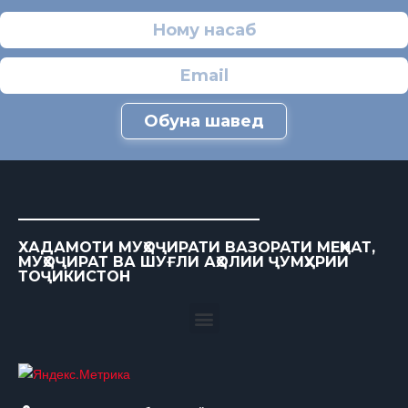
Обуна шавед
ХАДАМОТИ МУҲОҶИРАТИ ВАЗОРАТИ МЕҲНАТ,
МУҲОҶИРАТ ВА ШУҒЛИ АҲОЛИИ ҶУМҲУРИИ
ТОҶИКИСТОН