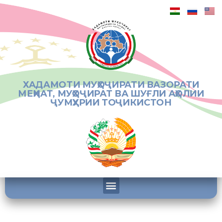
ХАДАМОТИ МУҲОҶИРАТИ ВАЗОРАТИ
МЕҲНАТ, МУҲОҶИРАТ ВА ШУҒЛИ АҲОЛИИ
ҶУМҲУРИИ ТОҶИКИСТОН