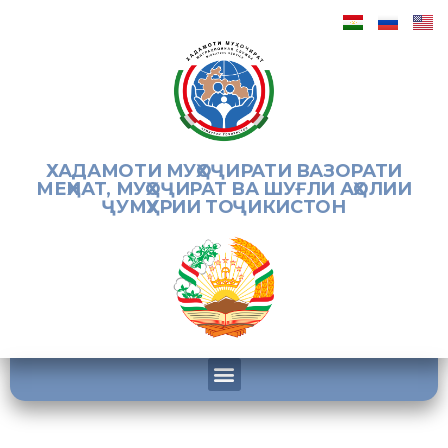
ХАДАМОТИ МУҲОҶИРАТИ ВАЗОРАТИ
МЕҲНАТ, МУҲОҶИРАТ ВА ШУҒЛИ АҲОЛИИ
ҶУМҲУРИИ ТОҶИКИСТОН