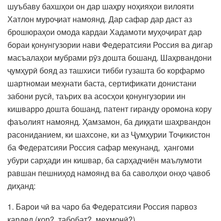
шуъбаву бахшҳои он дар шаҳру ноҳияҳои вилояти
Хатлон муроҷиат намоянд. Дар сафар дар даст аз
брошюраҳои омода кардаи Хадамоти муҳоҷират дар
бораи қонунгузории нави Федератсияи Россия ва дигар
масъалаҳои мубрами рӯз дошта бошанд. Шаҳрвандони
ҷумҳурӣ бояд аз ташхиси тибби гузашта бо корфармо
шартномаи меҳнати баста, сертификати донистани
забони русӣ, таърих ва асосҳои қонунгузории ин
кишварро дошта бошанд, патент гиранду оромона кору
фаъолият намоянд. Ҳамзамон, ба диққати шаҳрвандон
расониданием, ки шахсоне, ки аз Ҷумҳурии Тоҷикистон
ба Федератсияи Россия сафар мекунанд, ҳангоми
убури сарҳади ин кишвар, ба сарҳадчиён маълумоти
равшан пешниҳод намоянд ва ба саволҳои онҳо ҷавоб
диҳанд:
1. Барои чӣ ва чаро ба Федератсияи Россия парвоз
кардед (кор?, табобат?, меҳмонӣ?)