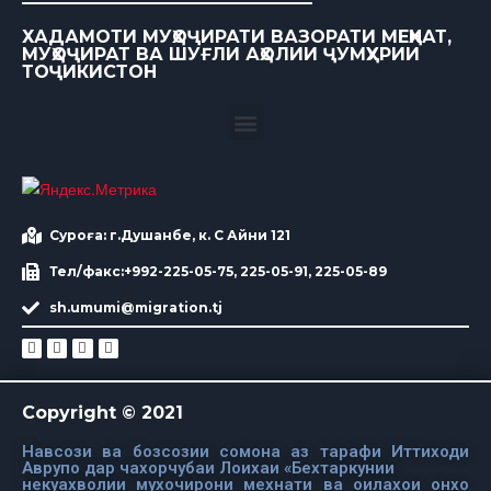
ХАДАМОТИ МУҲОҶИРАТИ ВАЗОРАТИ МЕҲНАТ,
МУҲОҶИРАТ ВА ШУҒЛИ АҲОЛИИ ҶУМҲУРИИ
ТОҶИКИСТОН
Суроға: г.Душанбе, к. С Айни 121
Тел/факс:+992-225-05-75, 225-05-91, 225-05-89
sh.umumi@migration.tj
Copyright © 2021
Навсози ва бозсозии сомона аз тарафи Иттиходи
Аврупо дар чахорчубаи Лоихаи «Бехтаркунии
некуахволии мухочирони мехнати ва оилахои онхо