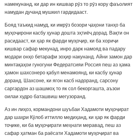
намекунанд, ки дар ин кишвар рӯз то рӯз кору фаъолият
намудан дучанд мушкил гардидааст.
Бояд таъкид намуд, ки имрӯз бозори ҷаҳони танҳо ба
муҳоҷирони касбу ҳунар дошта эҳтиёҷ дорад. Вақти он
расидааст, ки ҳар як фарди муҳоҷир, ки ба хориҷи
кишвар сафар мекунад, инро дарк намояд ва падару
модари онҳо бетарафи зоҳир накунанд. Айни замон дар
минтақаҳои гуногуни Федератсияи Россия пеш аз ҳама
ҳамон шахсонеро қабул менамоянд, ки касбу ҳунар
доранд. Шахсоне, ки ягон касб надоранд, сарсону
саргардон аз шашмоҳ то як сол бекоргашта, аъзои
оилаи худро баташвиш мегузоранд.
Аз ин лиҳоз, кормандони шуъбаи Хадамоти муҳоҷират
дар шаҳри Кӯлоб иттилло медиҳанд, ки ҳар як фарди
тоҷике, ки ба муҳоҷирати меҳнати меравад, пеш аз
сафар ҳатман ба раёсати Хадамоти муҳоҷират ва