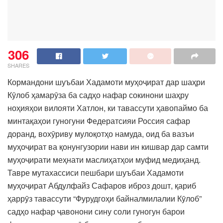
306
SHARES
Кормандони шуъбаи Хадамоти муҳоҷират дар шаҳри
Кӯлоб ҳамарӯза ба садҳо нафар сокинони шаҳру
ноҳияҳои вилояти Хатлон, ки тавассути ҳавопаймо ба
минтақаҳои гуногуни Федератсияи Россия сафар
доранд, вохӯриву мулоқотҳо намуда, оид ба вазъи
муҳоҷират ва қонунгузории нави ин кишвар дар самти
муҳоҷирати меҳнати маслиҳатҳои муфид медиҳанд.
Тавре мутахассиси пешбари шуъбаи Хадамоти
муҳоҷират Абдулфайз Сафаров иброз дошт, қариб
ҳаррӯз тавассути “Фурудгоҳи байналмилалии Кӯлоб”
садҳо нафар ҷавонони сину соли гуногун барои