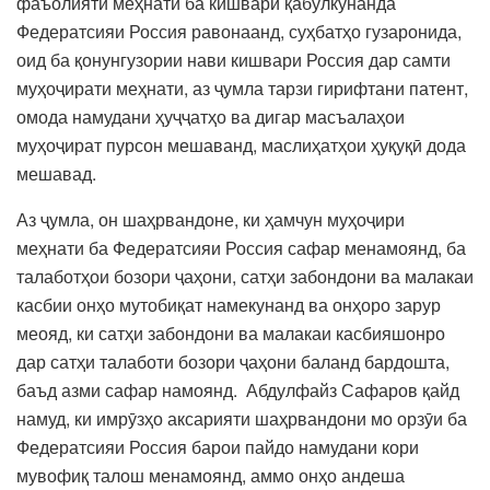
фаъолияти меҳнатӣ ба кишвари қабулкунанда
Федератсияи Россия равонаанд, суҳбатҳо гузаронида,
оид ба қонунгузории нави кишвари Россия дар самти
муҳоҷирати меҳнати, аз ҷумла тарзи гирифтани патент,
омода намудани ҳуҷҷатҳо ва дигар масъалаҳои
муҳоҷират пурсон мешаванд, маслиҳатҳои ҳуқуқӣ дода
мешавад.
Аз ҷумла, он шаҳрвандоне, ки ҳамчун муҳоҷири
меҳнати ба Федератсияи Россия сафар менамоянд, ба
талаботҳои бозори ҷаҳони, сатҳи забондони ва малакаи
касбии онҳо мутобиқат намекунанд ва онҳоро зарур
меояд, ки сатҳи забондони ва малакаи касбияшонро
дар сатҳи талаботи бозори ҷаҳони баланд бардошта,
баъд азми сафар намоянд. Абдулфайз Сафаров қайд
намуд, ки имрӯзҳо аксарияти шаҳрвандони мо орзӯи ба
Федератсияи Россия барои пайдо намудани кори
мувофиқ талош менамоянд, аммо онҳо андеша