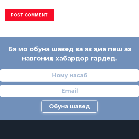
Ба мо обуна шавед ва аз ҳама пеш аз
навгониҳо хабардор гардед.
Обуна шавед