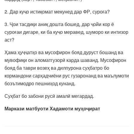
2. Дар куҷо истиқомат мекунед дар ФР, суроға?
3. Ҷои тасдиқи аниқ дошта бошед, дар ҷойи кор ё
суроғаи дигаре, ки ба куҷо меравед, шуморо ки интизор
аст?
Ҳама ҳуҷҷатҳо ва мусофирон бояд дуруст бошанд ва
мувофиқи он аломатгузорӣ карда шаванд. Мусофирон
бояд ба таври возеҳ ва дилпурона суҳбатро бо
кормандони сарҳадчиёни рус гузаронанд ва маълумоти
боэътимодро пешниҳод кунанд.
Суҳбат бо забони русӣ амалӣ мегардад.
Маркази матбуоти Хадамоти муҳоҷират