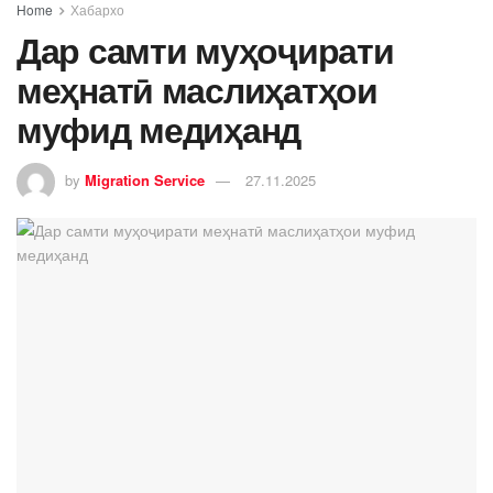
Home
Хабархо
Дар самти муҳоҷирати
меҳнатӣ маслиҳатҳои
муфид медиҳанд
by
Migration Service
27.11.2025