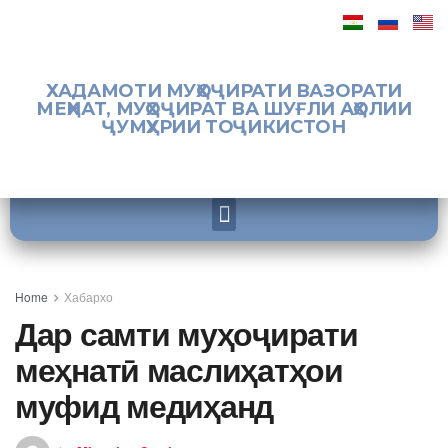
ХАДАМОТИ МУҲОҶИРАТИ ВАЗОРАТИ
МЕҲНАТ, МУҲОҶИРАТ ВА ШУҒЛИ АҲОЛИИ
ҶУМҲУРИИ ТОҶИКИСТОН
Home
Хабархо
Дар самти муҳоҷирати
меҳнатӣ маслиҳатҳои
муфид медиҳанд