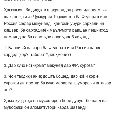
Ҳамзамон, ба диққати шаҳрвандон расониданием, ки
шахсоне, ки аз Ҷумҳурии Тоҷикистон ба Федератсияи
Россия сафар мекунанд, ҳангоми убури сарҳади ин
кишвар, ба сарҳадчиён маълумоти равшан пешниҳод
намоянд ва ба саволҳои онҳо ҷавоб диҳанд:
1. Барои чӣ ва чаро ба Федератсияи Россия парвоз
кардед (кор?, табобат?, меҳмонӣ?)
2. Дар куҷо истиқомат мекунед дар ФР, суроға?
3. Ҷои тасдиқи аниқ дошта бошед, дар ҷойи кор ё
суроғаи дигаре, ки ба куҷо меравед, шуморо ки интизор
аст?
Ҳама ҳуҷҷатҳо ва мусофирон бояд дуруст бошанд ва
мувофиқи он аломатгузорӣ карда шаванд!