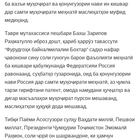
ба вазъи муҳоҷират ва қонунгузории нави ин кишвар
дар самти муҳоҷирати меҳнатӣ маслиҳатҳои муфид
медиҳанд.
Тавре мутахассиси пешбари Бахш Зарипов
Раҳматулло иброз дошт, қариб ҳаррӯз тавассути
“Фурудгоҳи байналмилалии Бохтар” садҳо нафар
ҷавонони сину соли гуногун барои фаъолияти меҳнатӣ
ба кишвари қабулкунанда Федератсияи Россия
равонаанд, суҳбатҳо гузаронида, оид ба қонунгузории
нави Россия дар самти муҳоҷирати меҳнатӣ, аз ҷумла
тарзи гирифтани патент, омода намудани ҳуҷҷатҳо ва
дигар масъалаҳои муҳоҷират пурсон мешаванд,
маслиҳатҳои ҳуқуқӣ дода мешавад.
Тибқи Паёми Асосгузори сулҳу Ваҳдати миллӣ, Пешвои
миллат, Президенти Ҷумҳурии Тоҷикистон Эмомалӣ
Раҳмон, соли ҷорӣ он шаҳрвандоне, ки ҳамчун