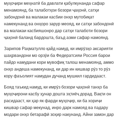
муҳоҷири меҳнатӣ ба давлати қабулкунанда сафар
менамоянд, ба талаботҳои бозори ҷаҳонӣ, сатҳи
забондонӣ ва малакаи касбии онҳо мутобиқат
намекунанд ва онҳоро зарур меояд, ки сатҳи забондонӣ
ва малакаи касбияшонро дар сатҳи талаботи бозори
ҷаҳонӣ баланд бардошта, баъд азми сафар намоянд.
Зарипов Раҳматулло қайд намуд, ки имрӯзҳо аксарияти
шаҳрвандони мо орзӯи ба Федератсияи Россия барои
пайдо намудани кори мувофиқ талош менамоянд, аммо
онҳо андеша намекунанд, ки дар ин кишвар рӯз то рӯз
кору фаъолият намудан дучанд мушкил гардидааст.
Бояд таъкид намуд, ки имрӯз бозори ҷаҳонӣ танҳо ба
муҳоҷирони касбу ҳунар дошта эҳтиёҷ дорад. Вақти он
расидааст, ки ҳар як фарди муҳоҷир, ки ба хориҷи
кишвар сафар мекунад, инро дарк намояд ва падару
модари онҳо бетарафӣ зоҳир накунанд. Айни замон дар