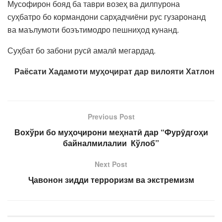
Мусофирон бояд ба таври возеҳ ва дилпурона
суҳбатро бо кормандони сарҳадчиёни рус гузаронанд
ва маълумоти боэътимодро пешниҳод кунанд.
Суҳбат бо забони русӣ амалӣ мегардад.
Раёсати Хадамоти муҳоҷират дар вилояти Хатлон
Previous Post
Вохўри бо муҳоҷирони меҳнатӣ дар “Фурӯдгоҳи
байналмилалии Кўлоб”
Next Post
Ҷавонон зидди терроризм ва экстремизм