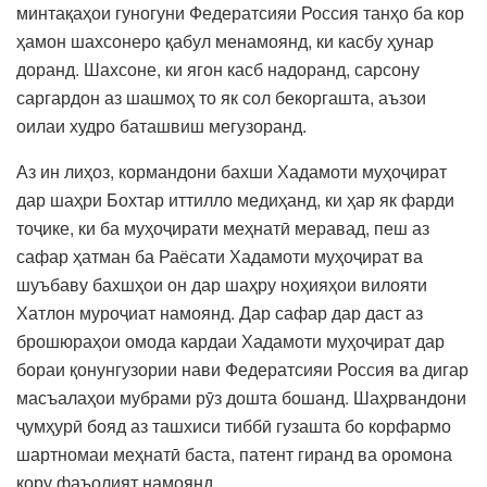
минтақаҳои гуногуни Федератсияи Россия танҳо ба кор
ҳамон шахсонеро қабул менамоянд, ки касбу ҳунар
доранд. Шахсоне, ки ягон касб надоранд, сарсону
саргардон аз шашмоҳ то як сол бекоргашта, аъзои
оилаи худро баташвиш мегузоранд.
Аз ин лиҳоз, кормандони бахши Хадамоти муҳоҷират
дар шаҳри Бохтар иттилло медиҳанд, ки ҳар як фарди
тоҷике, ки ба муҳоҷирати меҳнатӣ меравад, пеш аз
сафар ҳатман ба Раёсати Хадамоти муҳоҷират ва
шуъбаву бахшҳои он дар шаҳру ноҳияҳои вилояти
Хатлон муроҷиат намоянд. Дар сафар дар даст аз
брошюраҳои омода кардаи Хадамоти муҳоҷират дар
бораи қонунгузории нави Федератсияи Россия ва дигар
масъалаҳои мубрами рӯз дошта бошанд. Шаҳрвандони
ҷумҳурӣ бояд аз ташхиси тиббӣ гузашта бо корфармо
шартномаи меҳнатӣ баста, патент гиранд ва оромона
кору фаъолият намоянд.