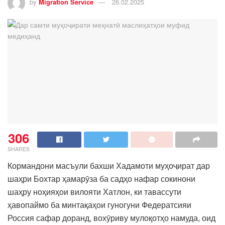
by
Migration Service
26.02.2025
306
SHARES
Кормандони масъули бахши Хадамоти муҳоҷират дар
шаҳри Бохтар ҳамарӯза ба садҳо нафар сокинони
шаҳру ноҳияҳои вилояти Хатлон, ки тавассути
ҳавопаймо ба минтақаҳои гуногуни Федератсияи
Россия сафар доранд, вохӯриву мулоқотҳо намуда, оид