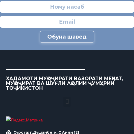
Обуна шавед
ХАДАМОТИ МУҲОҶИРАТИ ВАЗОРАТИ МЕҲНАТ,
МУҲОҶИРАТ ВА ШУҒЛИ АҲОЛИИ ҶУМҲУРИИ
ТОҶИКИСТОН
Суроға: г.Душанбе, к. С Айни 121