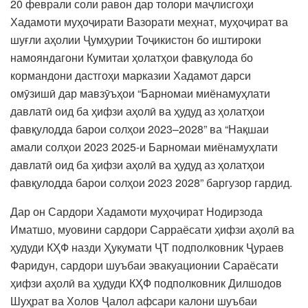
20 феврали соли равон дар толори маҷлисгоҳи
Хадамоти муҳоҷирати Вазорати меҳнат, муҳоҷират ва
шуғли аҳолии Ҷумҳурии Тоҷикистон бо иштироки
намояндагони Кумитаи ҳолатҳои фавқулода бо
кормандони дастгоҳи марказии Хадамот дарси
омӯзишӣ дар мавзӯъҳои “Барномаи миёнамуҳлати
давлатӣ оид ба ҳифзи аҳолӣ ва ҳудуд аз ҳолатҳои
фавқулодда барои солҳои 2023–2028” ва “Нақшаи
амали солҳои 2023 2025-и Барномаи миёнамуҳлати
давлатӣ оид ба ҳифзи аҳолӣ ва ҳудуд аз ҳолатҳои
фавқулодда барои солҳои 2023 2028” баргузор гардид.
Дар он Сардори Хадамоти муҳоҷират Нодирзода
Иматшо, муовини сардори Сарраёсати ҳифзи аҳолӣ ва
ҳудуди КҲФ назди Ҳукумати ҶТ подполковник Ҷураев
Фаридун, сардори шуъбаи эвакуационии Сараёсати
ҳифзи аҳолӣ ва ҳудуди КҲФ подполковник Дилшодов
Шуҳрат ва Холов Ҷалол афсари калони шуъбаи