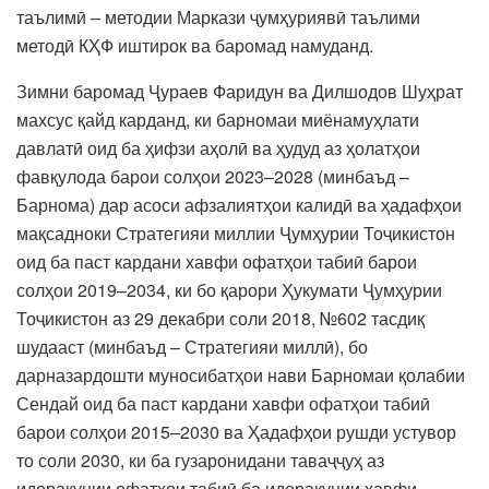
таълимӣ – методии Маркази ҷумҳуриявӣ таълими
методӣ КҲФ иштирок ва баромад намуданд.
Зимни баромад Ҷураев Фаридун ва Дилшодов Шуҳрат
махсус қайд карданд, ки барномаи миёнамуҳлати
давлатӣ оид ба ҳифзи аҳолӣ ва ҳудуд аз ҳолатҳои
фавқулода барои солҳои 2023–2028 (минбаъд –
Барнома) дар асоси афзалиятҳои калидӣ ва ҳадафҳои
мақсадноки Стратегияи миллии Ҷумҳурии Тоҷикистон
оид ба паст кардани хавфи офатҳои табиӣ барои
солҳои 2019–2034, ки бо қарори Ҳукумати Ҷумҳурии
Тоҷикистон аз 29 декабри соли 2018, №602 тасдиқ
шудааст (минбаъд – Стратегияи миллӣ), бо
дарназардошти муносибатҳои нави Барномаи қолабии
Сендай оид ба паст кардани хавфи офатҳои табиӣ
барои солҳои 2015–2030 ва Ҳадафҳои рушди устувор
то соли 2030, ки ба гузаронидани таваҷҷуҳ аз
идоракунии офатҳои табиӣ ба идоракунии хавфи