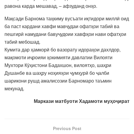
равона карда мешавад, – афзуданд онҳо.
Мақсади Барнома таҳкиму вусъати иқтидори миллӣ оид
ба паст кардани хавфи мавҷудаи офатҳои табиӣ ва
пешгирӣ намудани бавуҷудоии хавфҳои нави офатҳои
табиӣ мебошад.
Кумита дар ҳамкорӣ бо вазорату идораҳои дахлдор,
мақомоти иҷроияи ҳокимияти давлатии Вилояти
Мухтори Кӯҳистони Бадахшон, вилоятҳо, шаҳри
Душанбе ва шаҳру ноҳияҳои ҷумҳурӣ бо ҷалби
шарикони рушд амалисозии Барномаро таъмин
мекунад.
Маркази матбуоти Хадамоти муҳоҷират
Previous Post