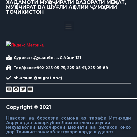
ХАДАМОТИ МУҲОҶИРАТИ ВАЗОРАТИ МЕҲНАТ,
МУҲОҶИРАТ ВА ШУҒЛИ АҲОЛИИ ҶУМҲУРИИ
ТОҶИКИСТОН
Суроға: г.Душанбе, к. С Айни 121
Тел/факс:+992-225-05-75, 225-05-91, 225-05-89
sh.umumi@migration.tj
Copyright © 2021
Навсози ва бозсозии сомона аз тарафи Иттиходи
Аврупо дар чахорчубаи Лоихаи «Бехтаркунии
некуахволии мухочирони мехнати ва оилахои онхо
дар Точикистон» маблаггузори карда шудааст.