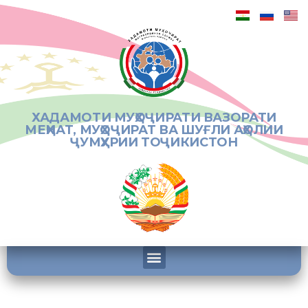
ХАДАМОТИ МУҲОҶИРАТИ ВАЗОРАТИ
МЕҲНАТ, МУҲОҶИРАТ ВА ШУҒЛИ АҲОЛИИ
ҶУМҲУРИИ ТОҶИКИСТОН