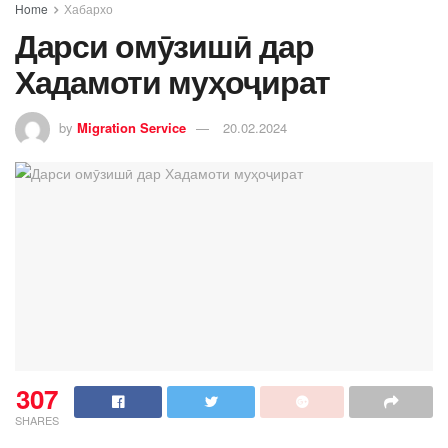
Home
Хабархо
Дарси омӯзишӣ дар
Хадамоти муҳоҷират
by
Migration Service
20.02.2024
307
SHARES