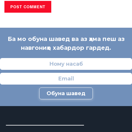
Ба мо обуна шавед ва аз ҳама пеш аз
навгониҳо хабардор гардед.
Обуна шавед