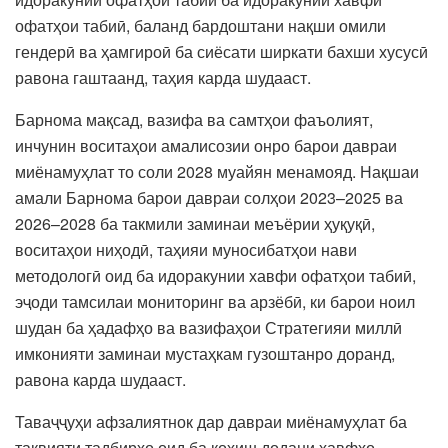
офатҳои табиӣ, баланд бардоштани нақши омили
гендерӣ ва ҳамгироӣ ба сиёсати ширкати бахши хусусӣ
равона гаштаанд, таҳия карда шудааст.
Барнома мақсад, вазифа ва самтҳои фаъолият,
инчунин воситаҳои амалисозии онро барои давраи
миёнамуҳлат то соли 2028 муайян менамояд. Нақшаи
амали Барнома барои давраи солҳои 2023–2025 ва
2026–2028 ба такмили заминаи меъёрии ҳуқуқӣ,
воситаҳои ниҳодӣ, таҳияи муносибатҳои нави
методологӣ оид ба идоракунии хавфи офатҳои табиӣ,
эҷоди тамсилаи мониторинг ва арзёбӣ, ки барои ноил
шудан ба ҳадафҳо ва вазифаҳои Стратегияи миллӣ
имконияти заминаи мустаҳкам гузоштанро доранд,
равона карда шудааст.
Таваҷҷуҳи афзалиятнок дар давраи миёнамуҳлат ба
тақвияти тадбирҳо оид ба коҳиш додани хавфҳо,