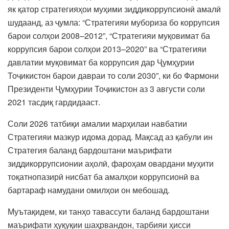
як қатор стратегияҳои муҳими зиддикоррупсионӣ амалӣ
шудаанд, аз ҷумла: “Стратегияи мубориза бо коррупсия
барои солҳои 2008–2012”, “Стратегияи муқовимат ба
коррупсия барои солҳои 2013–2020” ва “Стратегияи
давлатии муқовимат ба коррупсия дар Ҷумҳурии
Тоҷикистон барои давраи то соли 2030”, ки бо Фармони
Президенти Ҷумҳурии Тоҷикистон аз 3 августи соли
2021 тасдиқ гардидааст.
Соли 2026 татбиқи амалии марҳилаи навбатии
Стратегияи мазкур идома дорад. Мақсад аз қабули ин
Стратегия баланд бардоштани маърифати
зиддикоррупсионии аҳолӣ, фароҳам овардани муҳити
тоқатнопазирӣ нисбат ба амалҳои коррупсионӣ ва
бартараф намудани омилҳои он мебошад.
Муътақидем, ки танҳо тавассути баланд бардоштани
маърифати ҳуқуқии шаҳрвандон, тарбияи ҳисси