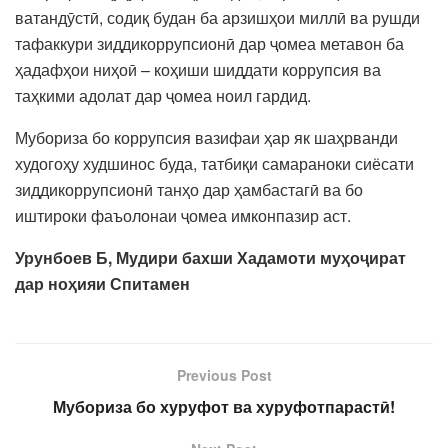
ватандӯстӣ, содиқ будан ба арзишҳои миллӣ ва рушди
тафаккури зиддикоррупсионӣ дар ҷомеа метавон ба
ҳадафҳои ниҳоӣ – коҳиши шиддати коррупсия ва
таҳкими адолат дар ҷомеа ноил гардид.
Мубориза бо коррупсия вазифаи ҳар як шаҳрванди
худогоҳу худшинос буда, татбиқи самараноки сиёсати
зиддикоррупсионӣ танҳо дар ҳамбастагӣ ва бо
иштироки фаъолонаи ҷомеа имконпазир аст.
Урунбоев Б
, М
удири бахши Хадамоти му
ҳ
о
ҷ
ират
дар но
ҳ
ияи Спитаме
н
Previous Post
Мубориза бо хуруфот ва хуруфотпарастӣ!