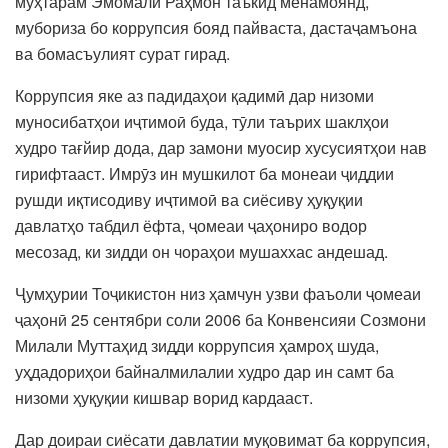
муҳтарам Эмомалӣ Раҳмон таъкид менамоянд,
мубориза бо коррупсия бояд пайваста, дастаҷамъона
ва бомасъулият сурат гирад.
Коррупсия яке аз падидаҳои қадимӣ дар низоми
муносибатҳои иҷтимоӣ буда, тӯли таърих шаклҳои
худро тағйир дода, дар замони муосир хусусиятҳои нав
гирифтааст. Имрӯз ин мушкилот ба монеаи ҷиддии
рушди иқтисодиву иҷтимоӣ ва сиёсиву ҳуқуқии
давлатҳо табдил ёфта, ҷомеаи ҷаҳониро водор
месозад, ки зидди он чораҳои мушаххас андешад.
Ҷумҳурии Тоҷикистон низ ҳамчун узви фаъоли ҷомеаи
ҷаҳонӣ 25 сентябри соли 2006 ба Конвенсияи Созмони
Милали Муттаҳид зидди коррупсия ҳамроҳ шуда,
уҳдадориҳои байналмилалии худро дар ин самт ба
низоми ҳуқуқии кишвар ворид кардааст.
Дар доираи сиёсати давлатии муқовимат ба коррупсия,