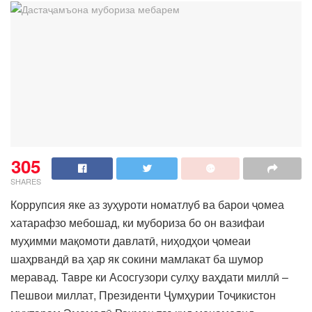
305
SHARES
Коррупсия яке аз зуҳуроти номатлуб ва барои ҷомеа
хатарафзо мебошад, ки мубориза бо он вазифаи
муҳимми мақомоти давлатӣ, ниҳодҳои ҷомеаи
шаҳрвандӣ ва ҳар як сокини мамлакат ба шумор
меравад. Тавре ки Асосгузори сулҳу ваҳдати миллӣ –
Пешвои миллат, Президенти Ҷумҳурии Тоҷикистон