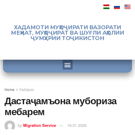
ХАДАМОТИ МУҲОҶИРАТИ ВАЗОРАТИ
МЕҲНАТ, МУҲОҶИРАТ ВА ШУҒЛИ АҲОЛИИ
ҶУМҲУРИИ ТОҶИКИСТОН
Home
Хабархо
Дастаҷамъона мубориза
мебарем
by
Migration Service
19.01.2026