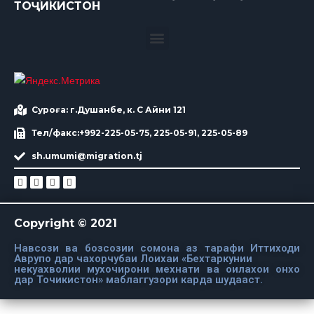
ТОҶИКИСТОН
Суроға: г.Душанбе, к. С Айни 121
Тел/факс:+992-225-05-75, 225-05-91, 225-05-89
sh.umumi@migration.tj
Copyright © 2021
Навсози ва бозсозии сомона аз тарафи Иттиходи
Аврупо дар чахорчубаи Лоихаи «Бехтаркунии
некуахволии мухочирони мехнати ва оилахои онхо
дар Точикистон» маблаггузори карда шудааст.