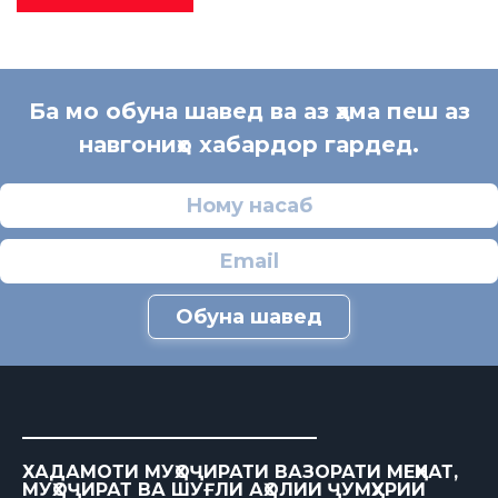
Ба мо обуна шавед ва аз ҳама пеш аз
навгониҳо хабардор гардед.
Обуна шавед
ХАДАМОТИ МУҲОҶИРАТИ ВАЗОРАТИ МЕҲНАТ,
МУҲОҶИРАТ ВА ШУҒЛИ АҲОЛИИ ҶУМҲУРИИ