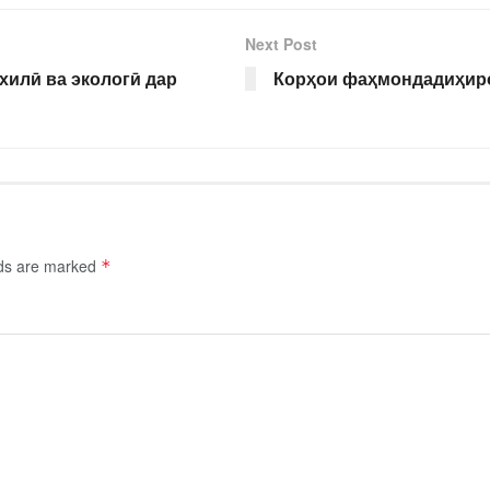
Next Post
хилӣ ва экологӣ дар
Корҳои фаҳмондадиҳиро
lds are marked
*