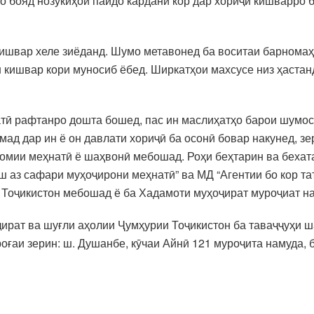
о бояд нозукиҳои пайдо кардани кор дар хориҷи кишварро б
кишвар хеле зиёданд. Шумо метавонед ба воситаи барномаҳ
он кишвар кори муносиб ёбед. Ширкатҳои махсусе низ ҳаста
тӣ рафтанро дошта бошед, пас ин маслиҳатҳо барои шумос
ад дар ин ё он давлати хориҷӣ ба осонӣ бовар накунед, зе
омии меҳнатӣ ё шаҳвонӣ мебошад. Роҳи беҳтарин ва бехат
 аз сафари муҳоҷирони меҳнатӣ” ва МД “Агентии бо кор таъ
 Тоҷикистон мебошад ё ба Хадамоти муҳоҷират муроҷиат н
ират ва шуғли аҳолии Ҷумҳурии Тоҷикистон ба таваҷҷуҳи ш
оғаи зерин: ш. Душанбе, кӯчаи Айнӣ 121 муроҷита намуда, б