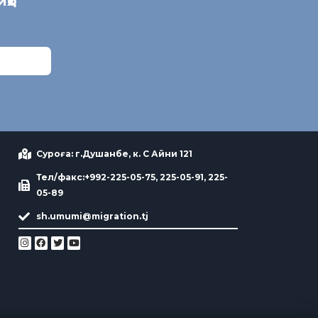
иҳо
Суроға: г.Душанбе, к. С Айни 121
Тел/факс:+992-225-05-75, 225-05-91, 225-
05-89
sh.umumi@migration.tj