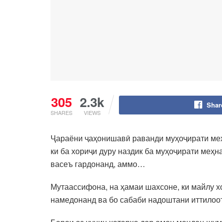
305
2.3k
Shar
SHARES
VIEWS
Ҷараёни ҷаҳонишавӣ раванди муҳоҷирати меҳ
ки ба хориҷи дуру наздик ба муҳоҷирати меҳ
васеъ гардонанд, аммо…
Мутаассифона, на ҳамаи шахсоне, ки майлу х
намедонанд ва бо сабаби надоштани иттилоот