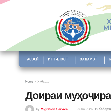
М
АСОСӢ
ИТТИЛООТ
ХАДАМОТ
Home
Хабархо
Доираи муҳоҷира
by
Migration Service
07.04.2026
in
Хабарх