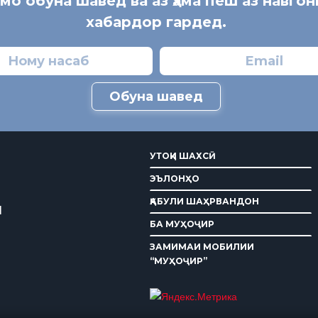
 мо обуна шавед ва аз ҳама пеш аз навгон
хабардор гардед.
Обуна шавед
УТОҚИ ШАХСӢ
ЭЪЛОНҲО
ҚАБУЛИ ШАҲРВАНДОН
И
БА МУҲОҶИР
ЗАМИМАИ МОБИЛИИ
“МУҲОҶИР”