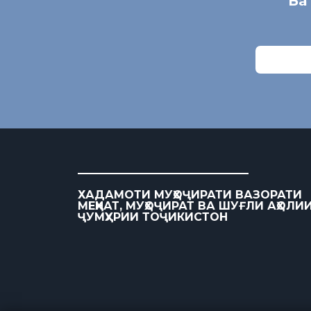
Ба
ХАДАМОТИ МУҲОҶИРАТИ ВАЗОРАТИ
МЕҲНАТ, МУҲОҶИРАТ ВА ШУҒЛИ АҲОЛИ
ҶУМҲУРИИ ТОҶИКИСТОН