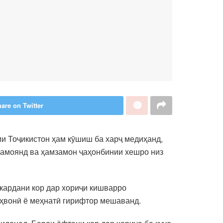
are on Twitter
и Тоҷикистон ҳам кӯшиш ба харҷ медиҳанд,
 намоянд ва ҳамзамон ҷаҳонбинии хешро низ
 кардани кор дар хориҷи кишварро
аҳвонӣ ё меҳнатӣ гирифтор мешаванд.