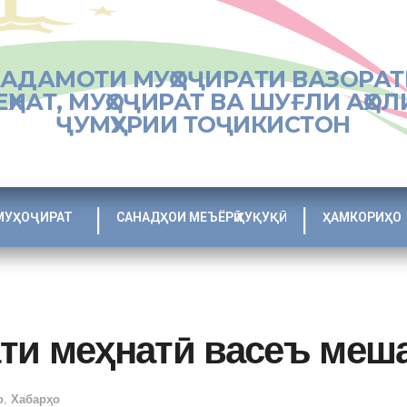
ХАДАМОТИ МУҲОҶИРАТИ ВАЗОРАТ
ЕҲНАТ, МУҲОҶИРАТ ВА ШУҒЛИ АҲОЛ
ҶУМҲУРИИ ТОҶИКИСТОН
МУҲОҶИРАТ
САНАДҲОИ МЕЪЁРӢ ҲУҚУҚӢ
ҲАМКОРИҲО
ти меҳнатӣ васеъ меш
о
,
Хабарҳо