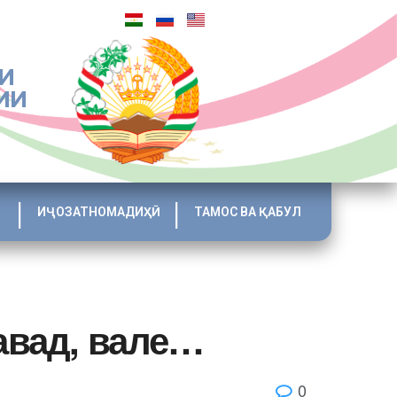
И
ИИ
ИҶОЗАТНОМАДИҲӢ
ТАМОС ВА ҚАБУЛ
авад, вале…
0