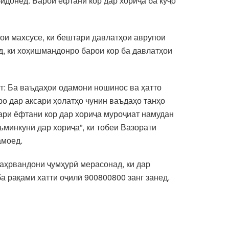
идонед. Барои ёфтани кор дар хориҷа ба куҷо
ои махсусе, ки бештари давлатҳои аврупоӣ
нд, ки хоҳишмандонро барои кор ба давлатҳои
т: Ба ваъдаҳои одамони ношинос ва ҳатто
ро дар аксари ҳолатҳо чунин ваъдаҳо танҳо
ари ёфтани кор дар хориҷа муроҷиат намудан
минкунӣ дар хориҷа”, ки тобеи Вазорати
амоед.
аҳрвандони ҷумҳурӣ мерасонад, ки дар
а рақами хатти оҷилӣ 900800800 занг занед.