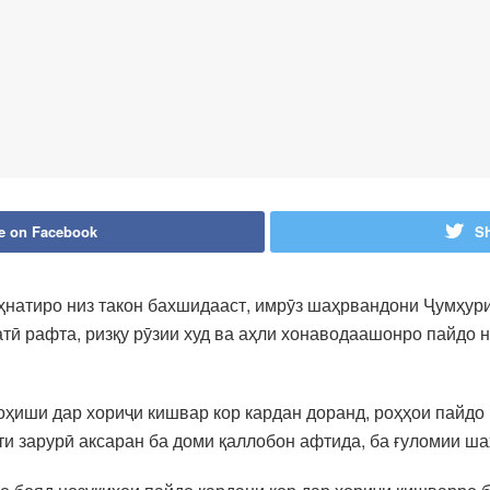
e on Facebook
Sh
натиро низ такон бахшидааст, имрӯз шаҳрвандони Ҷумҳури
натӣ рафта, ризқу рӯзии худ ва аҳли хонаводаашонро пайдо
оҳиши дар хориҷи кишвар кор кардан доранд, роҳҳои пайдо
и зарурӣ аксаран ба доми қаллобон афтида, ба ғуломии ш