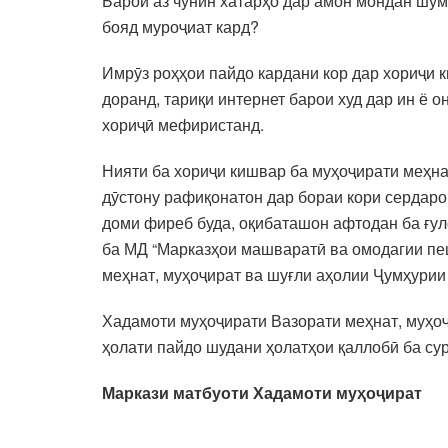
Барои аз чунин хатарҳо дар амон мондан шум
бояд муроҷиат кард?
Имрӯз роҳҳои пайдо кардани кор дар хориҷи 
доранд, тариқи интернет барои худ дар ин ё 
хориҷӣ мефиристанд.
Нияти ба хориҷи кишвар ба муҳоҷирати меҳна
дӯстону рафиқонатон дар бораи кори сердаром
доми фиреб буда, оқибаташон афтодан ба ғул
ба МД “Марказҳои машваратӣ ва омодагии пеш
меҳнат, муҳоҷират ва шуғли аҳолии Ҷумҳурии
Хадамоти муҳоҷирати Вазорати меҳнат, муҳоҷ
ҳолати пайдо шудани ҳолатҳои қаллобӣ ба сур
Маркази матбуоти Хадамоти муҳоҷират