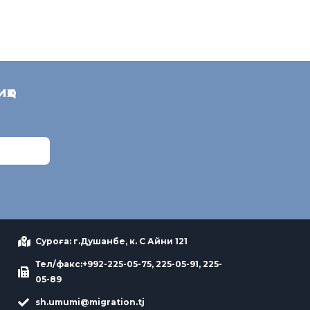
иҳо
Суроға: г.Душанбе, к. С Айни 121
Тел/факс:+992-225-05-75, 225-05-91, 225-
05-89
sh.umumi@migration.tj