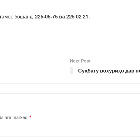
 тамос бошанд:
225-05-75 ва 225 02 21.
Next Post
Суҳбату вохӯриҳо дар 
lds are marked
*