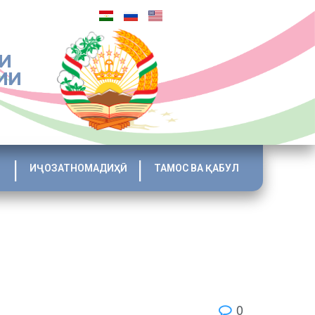
И
ИИ
ИҶОЗАТНОМАДИҲӢ
ТАМОС ВА ҚАБУЛ
0