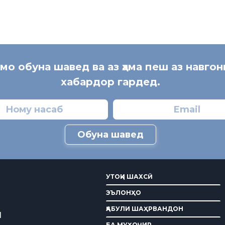
 мо обуна шавед ва аз ҳама пеш аз навгон
хабардор гардед.
Обуна шавед
УТОҚИ ШАХСӢ
ЭЪЛОНҲО
ҚАБУЛИ ШАҲРВАНДОН
И
БА МУҲОҶИР