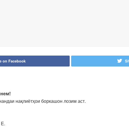
e on Facebook
Sh
онем!
нандаи нақлиётҳои боркашон лозим аст.
 E.