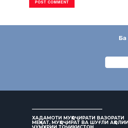
Ба
ХАДАМОТИ МУҲОҶИРАТИ ВАЗОРАТИ
МЕҲНАТ, МУҲОҶИРАТ ВА ШУҒЛИ АҲОЛИ
ҶУМҲУРИИ ТОҶИКИСТОН