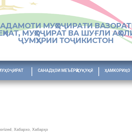
ХАДАМОТИ МУҲОҶИРАТИ ВАЗОРАТ
ЕҲНАТ, МУҲОҶИРАТ ВА ШУҒЛИ АҲОЛ
ҶУМҲУРИИ ТОҶИКИСТОН
МУҲОҶИРАТ
САНАДҲОИ МЕЪЁРӢ ҲУҚУҚӢ
ҲАМКОРИҲО
orized
,
Хабархо
,
Хабарҳо