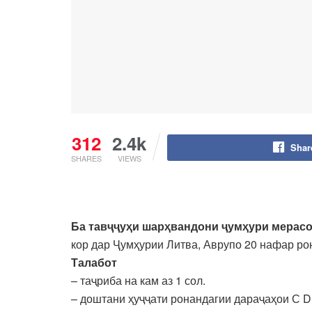
312
2.4k
Shar
SHARES
VIEWS
Ба тавҷҷуҳи шарҳвандони ҷумҳури мерас
кор дар Ҷумҳурии Литва, Аврупо 20 нафар ро
Талабот
– таҷриба на кам аз 1 сол.
– доштани ҳуҷҷати ронандагии дараҷаҳои С D