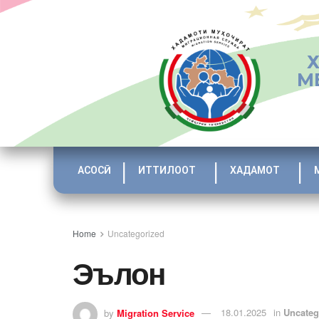
М
АСОСӢ
ИТТИЛООТ
ХАДАМОТ
Home
Uncategorized
Эълон
by
Migration Service
18.01.2025
in
Uncateg