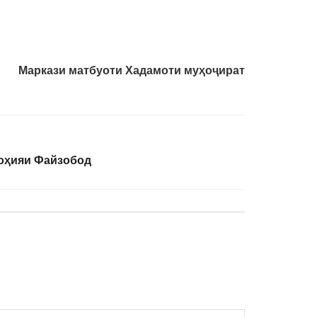
Маркази матбуоти Хадамоти муҳоҷират
ноҳияи Файзобод