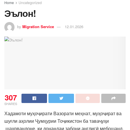
Home
Uncategorized
Эълон!
by
Migration Service
12.01.2026
307
SHARES
Хадамоти муҳоҷирати Вазорати меҳнат, муҳоҷират ва
шуғли аҳолии Ҷумҳурии Тоҷикистон ба таваҷуҳи
шаҳрвандоне, ки донандаи забони англисӣ мебошанд,