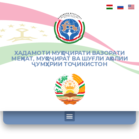
ХАДАМОТИ МУҲОҶИРАТИ ВАЗОРАТИ
МЕҲНАТ, МУҲОҶИРАТ ВА ШУҒЛИ АҲОЛИИ
ҶУМҲУРИИ ТОҶИКИСТОН