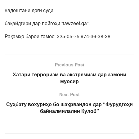
надоштани доғи судӣ;
бақайдгирӣ дар пойгоҳи “tawzeef.qa”.
Рақамҳо барои тамос: 225-05-75 974-36-38-38
Previous Post
Хатари терроризм ва экстремизм дар замони
муосир
Next Post
Суҳбату вохуриҳо бо шаҳрвандон дар “Фурудгоҳи
байналмилалии Кулоб”