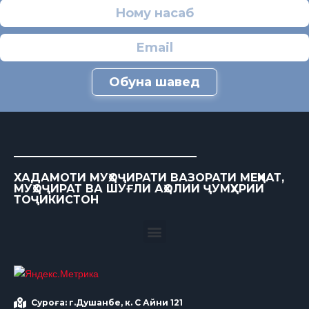
Обуна шавед
ХАДАМОТИ МУҲОҶИРАТИ ВАЗОРАТИ МЕҲНАТ,
МУҲОҶИРАТ ВА ШУҒЛИ АҲОЛИИ ҶУМҲУРИИ
ТОҶИКИСТОН
Суроға: г.Душанбе, к. С Айни 121