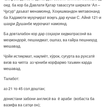
оид ба кор ба Давлати Қатар тавассути ширкати ‘Ал –
Ҷусур” даъват менамоянд. Хоҳишмандон метавонанд
ба Хадамоти муҳоҷират воқеъ дар кучаи С. Айнӣ 121-и
шаҳри Душанбе муроҷиат намоянд.
Ба довталабон кор дар соҳаҳои хидматрасонӣ ва
меҳмондорӣ, пешхидмат, ошпаз, ва ғайра пешниҳод
мешавад.
Ҷойи истиқомат, нақлиёт, хӯрок, суғурта ва рухсатӣ
визв ва чипта аз ҷониби корфармо таъмин карда
мешавад.
Талабот:
аз 21 то 45 сол доштан;
донистани забони англисӣ ва ё араби (вобаста ба
вазифа ва сатҳи он);