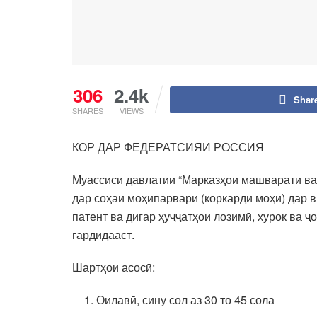
306
2.4k
Shar
SHARES
VIEWS
КОР ДАР ФЕДЕРАТСИЯИ РОССИЯ
Муассиси давлатии “Марказҳои машварати ва
дар соҳаи моҳипарварӣ (коркарди моҳӣ) дар 
патент ва дигар ҳуҷҷатҳои лозимӣ, хурок ва 
гардидааст.
Шартҳои асосӣ:
Оилавӣ, сину сол аз 30 то 45 сола