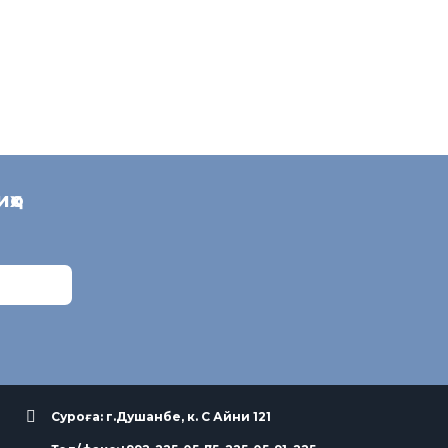
иҳо
Суроға: г.Душанбе, к. С Айни 121