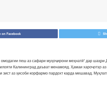
e on Facebook
Sh
 омодагии пеш аз сафари муҳоҷирони меҳнатӣ” дар шаҳри 
вилояти Калининград даъват менамояд. Ҳамаи хароҷотҳо аз
ҷои зист аз ҳисоби корфармо пардохт карда мешавад. Муҳл