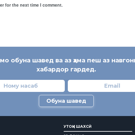
r for the next time I comment.
 мо обуна шавед ва аз ҳама пеш аз навгон
хабардор гардед.
Обуна шавед
УТОҚИ ШАХСӢ