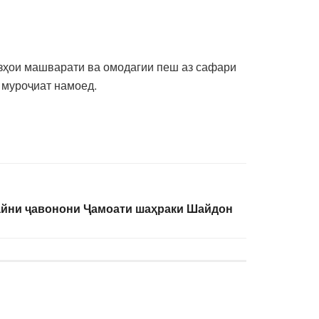
азҳои машварати ва омодагии пеш аз сафари
 муроҷиат намоед.
айни ҷавонони Ҷамоати шаҳраки Шайдон