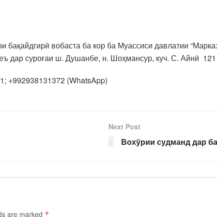
и бақайдгирӣ вобаста ба кор ба Муассиси давлатии “Марк
ъ дар суроғаи ш. Душанбе, н. Шоҳмансур, куч. С. Айнӣ 121
21; +992938131372 (WhatsApp)
Next Post
Вохӯрии судманд дар б
lds are marked
*