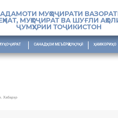
ХАДАМОТИ МУҲОҶИРАТИ ВАЗОРАТ
ЕҲНАТ, МУҲОҶИРАТ ВА ШУҒЛИ АҲОЛ
ҶУМҲУРИИ ТОҶИКИСТОН
МУҲОҶИРАТ
САНАДҲОИ МЕЪЁРӢ ҲУҚУҚӢ
ҲАМКОРИҲО
о
,
Хабарҳо