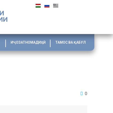
И
ИИ
ИҶОЗАТНОМАДИҲӢ
ТАМОС ВА ҚАБУЛ
0