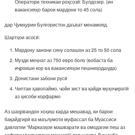
Оператори техникаи роҳсозӣ: Булдозер. (ин
вакансияҳо барои мардони то 45 сола)
дар Ҷумҳурии Булғористон даъват менамояд.
Шартҳои асосӣ:
Мардону занони сину солашон аз 25 то 50 сола
Музди меҳнат аз 750 евро боло (вобаста ба
иҷроиши кор ва вакансияҳои пешниҳодшуда)
Донистани забони русӣ
Чиптаи ҳавопаймо, ҷойи зист ва қайди муҳоҷиратӣ
аз ҳисоби корфармо
Аз шаҳрвандон хоҳиш карда мешавад, ки барои
бақайдгирӣ ва маълумоти муфассал ба Муассиси
давлатии “Марказҳои машварати ва омодагии пеш аз
сафари муҳоҷирони меҳнатӣ” дар шаҳри Душанбе