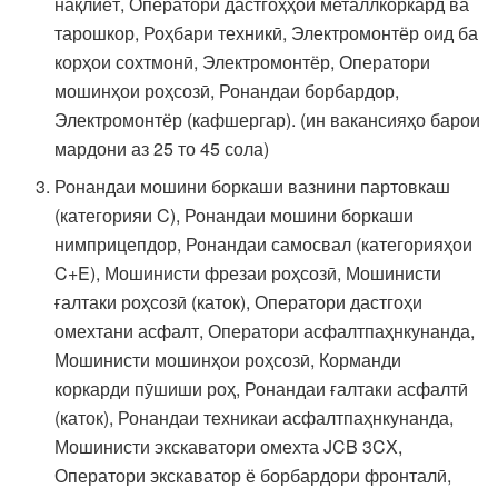
нақлиёт, Оператори дастгоҳҳои металлкоркард ва
тарошкор, Роҳбари техникӣ, Электромонтёр оид ба
корҳои сохтмонӣ, Электромонтёр, Оператори
мошинҳои роҳсозӣ, Ронандаи борбардор,
Электромонтёр (кафшергар). (ин вакансияҳо барои
мардони аз 25 то 45 сола)
Ронандаи мошини боркаши вазнини партовкаш
(категорияи C), Ронандаи мошини боркаши
нимприцепдор, Ронандаи самосвал (категорияҳои
C+E), Мошинисти фрезаи роҳсозӣ, Мошинисти
ғалтаки роҳсозӣ (каток), Оператори дастгоҳи
омехтани асфалт, Оператори асфалтпаҳнкунанда,
Мошинисти мошинҳои роҳсозӣ, Корманди
коркарди пӯшиши роҳ, Ронандаи ғалтаки асфалтӣ
(каток), Ронандаи техникаи асфалтпаҳнкунанда,
Мошинисти экскаватори омехта JCB 3CX,
Оператори экскаватор ё борбардори фронталӣ,