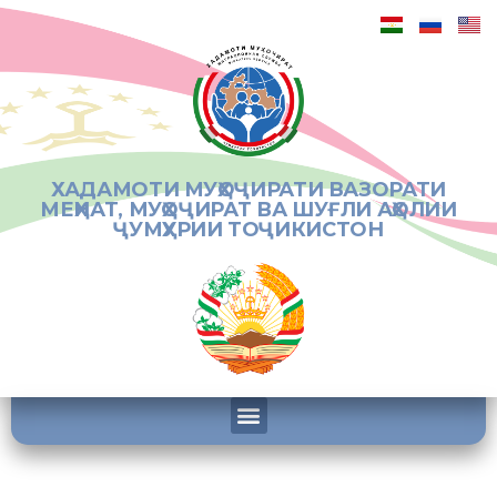
ХАДАМОТИ МУҲОҶИРАТИ ВАЗОРАТИ
МЕҲНАТ, МУҲОҶИРАТ ВА ШУҒЛИ АҲОЛИИ
ҶУМҲУРИИ ТОҶИКИСТОН