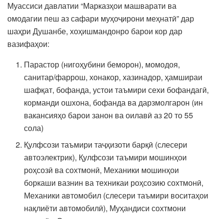
Муассиси давлатии “Марказҳои машварати ва
омодагии пеш аз сафари муҳоҷирони меҳнатӣ” дар
шаҳри Душанбе, хоҳишмандонро барои кор дар
вазифаҳои:
Парастор (нигоҳубини беморон), момодоя,
санитар/фаррош, хонакор, хазинадор, ҳамшираи
шафқат, бофанда, устои таъмири сехи бофандагӣ,
корманди ошхона, бофанда ва дарзмолгарон (ин
вакансияҳо барои занон ва оилавӣ аз 20 то 55
сола)
Қулфсози таъмири таҷҳизоти барқӣ (слесери
автоэлектрик), Қулфсози таъмири мошинҳои
роҳсозӣ ва сохтмонӣ, Механики мошинҳои
боркаши вазнин ва техникаи роҳсозию сохтмонӣ,
Механики автомобил (слесери таъмири воситаҳои
нақлиёти автомобилӣ), Муҳандиси сохтмони