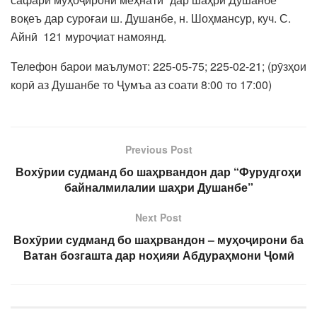
воқеъ дар суроғаи ш. Душанбе, н. Шоҳмансур, куч. С.
Айнӣ 121 муроҷиат намоянд.
Телефон барои маълумот: 225-05-75; 225-02-21; (рӯзҳои
корӣ аз Душанбе то Ҷумъа аз соати 8:00 то 17:00)
Previous Post
Вохӯрии судманд бо шаҳрвандон дар “Фурудгоҳи
байналмилалии шаҳри Душанбе”
Next Post
Вохӯрии судманд бо шаҳрвандон – муҳоҷирони ба
Ватан бозгашта дар ноҳияи Абдураҳмони Ҷомӣ