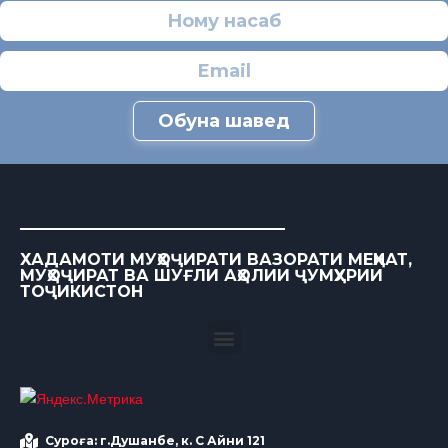
Обуна шавед
ХАДАМОТИ МУҲОҶИРАТИ ВАЗОРАТИ МЕҲНАТ,
МУҲОҶИРАТ ВА ШУҒЛИ АҲОЛИИ ҶУМҲУРИИ
ТОҶИКИСТОН
Суроға: г.Душанбе, к. С Айни 121