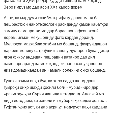
фаъолияти ҲНИ-ро дар ҳудуди кишвар намехоҳанд.
Зеро имрӯз мо дар асри ХХ1 қарор дорем.
Асре, ки мардуми соҳибмаърифату донишманд ба
пешрафтҳои нанотехнологӣ расиданду ҳамон қабатҳои
замину осмонро, ки мо дар бораашон афсонахонӣ
дорем, илман мекушоянду фатҳ кардан доранд.
Муллоҳои мазҳабию ҳизбии мо бошанд, фикру ёдашон
дар ришмониву сатрпӯшии занону духтарон буда, дигар
ягон фикру андешаи пешравии ватанро дар дил
намепарваранд ва мехоҳанд, ки наврасону ҷавонон
низ идомадиҳандаи ин «амали солеҳ»-и онҳо бошанд.
Гуноҳи азими онҳо буд, ки ҳоло садҳо шогирдони
гумроҳи онҳо шаҳди ҳосили боғи «мурид»-иро дар
«размгоҳ»-ҳои Сурия чашида истодаанд. Аллакай мо
дида истодаем, ки аҳволи ин муборизҳо кадом ҳол аст.
Гуфтан ҷоиз аст, ки дар асри 21 нодуруст паҳн кардани