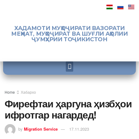
ХАДАМОТИ МУҲОҶИРАТИ ВАЗОРАТИ
МЕҲНАТ, МУҲОҶИРАТ ВА ШУҒЛИ АҲОЛИИ
ҶУМҲУРИИ ТОҶИКИСТОН
Home
Хабархо
Фирефтаи ҳаргуна ҳизбҳои
ифротгар нагардед!
by
Migration Service
17.11.2023