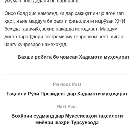
умуман пош додани он бароранд.
Онҳо бояд ҳис намоянд, ки дар ҳақиқат ин ҷо ягон гап
ҳаст, яъне мардум ба рафти фаъолияти имрӯзаи ҲНИ
беҳуда таваҷҷӯҳ зоҳир накарда истодааст. Мардум
дигар тарафдори экстремизму терроризм нест, дигар
ҷангу хунрезиро намехоҳад.
Бахши робита бо ҷомеаи Хадамоти муҳоҷират
Previous Post
Таҷлили Рӯзи Президент дар Хадамоти муҳоҷират
Next Post
Вохӯрии судманд дар Муассисаҳои таҳсилоти
миёнаи шаҳри Турсунзода