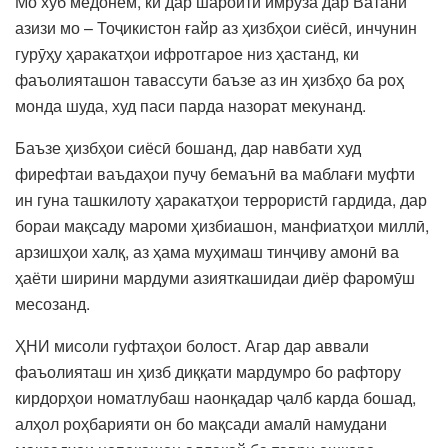
Мо хуб медонем, ки дар шароити имрӯза дар Ватани
азизи мо – Тоҷикистон ғайр аз ҳизбҳои сиёсӣ, инчунин
гурӯҳу ҳаракатҳои ифротгарое низ ҳастанд, ки
фаъолияташон тавассути баъзе аз ин ҳизбҳо ба роҳ
монда шуда, худ паси парда назорат мекунанд.
Баъзе ҳизбҳои сиёсӣ бошанд, дар навбати худ
фирефтаи ваъдаҳои пучу бемаънӣ ва маблағи муфти
ин гуна ташкилоту ҳаракатҳои террористӣ гардида, дар
бораи мақсаду мароми ҳизбиашон, манфиатҳои миллӣ,
арзишҳои халқ, аз ҳама муҳимаш тинҷиву амонӣ ва
ҳаёти ширини мардуми азияткашидаи диёр фаромӯш
месозанд.
ҲНИ мисоли гуфтаҳои болост. Агар дар аввали
фаъолияташ ин ҳизб диққати мардумро бо рафтору
кирдорҳои номатлубаш наонқадар ҷалб карда бошад,
алҳол роҳбарияти он бо мақсади амалӣ намудани