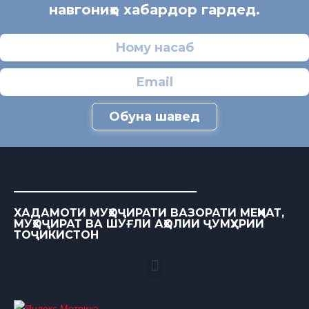
навгониҳо хабардор гардед.
Обуна шавед
ХАДАМОТИ МУҲОҶИРАТИ ВАЗОРАТИ МЕҲНАТ,
МУҲОҶИРАТ ВА ШУҒЛИ АҲОЛИИ ҶУМҲУРИИ
ТОҶИКИСТОН