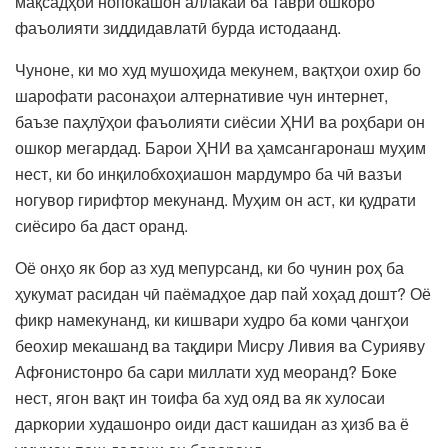
мақсадҳои нопокашон аллакай ба таври ошкоро
фаъолияти зиддидавлатӣ бурда истодаанд.
Чуноне, ки мо худ мушоҳида мекунем, вақтҳои охир бо
шарофати расонаҳои алтернативие чун интернет,
баъзе паҳлӯҳои фаъолияти сиёсии ҲНИ ва роҳбари он
ошкор мегардад. Барои ҲНИ ва ҳамсангаронаш муҳим
нест, ки бо инқилобхоҳиашон мардумро ба чӣ вазъи
ногувор гирифтор мекунанд. Муҳим он аст, ки қудрати
сиёсиро ба даст оранд.
Оё онҳо як бор аз худ мепурсанд, ки бо чунин роҳ ба
ҳукумат расидан чӣ паёмадҳое дар пай хоҳад дошт? Оё
фикр намекунанд, ки кишвари худро ба коми ҷангҳои
беохир мекашанд ва тақдири Мисру Ливия ва Сурияву
Афғонистонро ба сари миллати худ меоранд? Боке
нест, ягон вақт ин тоифа ба худ ояд ва як хулосаи
даркории худашонро оиди даст кашидан аз ҳизб ва ё