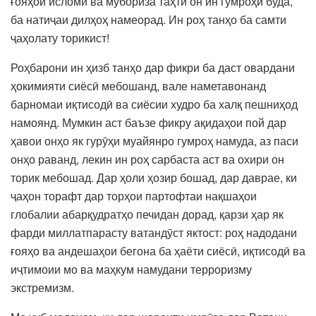
ғояҳои исломӣ ва мубориза таҳти он ин гумроҳӣ буда,
ба натиҷаи дилҳоҳ намеорад. Ин роҳ танҳо ба самти
ҷаҳолату торикист!
Роҳбарони ин ҳизб танҳо дар фикри ба даст овардани
ҳокимияти сиёсӣ мебошанд, вале наметавонанд
барномаи иқтисодӣ ва сиёсии худро ба халқ пешниҳод
намоянд. Мумкин аст баъзе фикру ақидаҳои пой дар
ҳавои онҳо як гурӯҳи муайянро гумроҳ намуда, аз паси
онҳо раванд, лекин ин роҳ сарбаста аст ва охири он
торик мебошад. Дар ҳоли ҳозир бошад, дар даврае, ки
ҷаҳон торафт дар торҳои партофтаи нақшаҳои
глобалии абарқудратҳо печидан дорад, қарзи ҳар як
фарди миллатпарасту ватандӯст яктост: роҳ надодани
ғояҳо ва андешаҳои бегона ба ҳаёти сиёсӣ, иқтисодӣ ва
иҷтимоии мо ва маҳкум намудани терроризму
экстремизм.