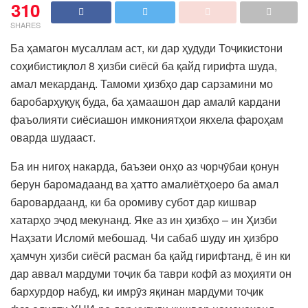
310
SHARES
Ба ҳамагон мусаллам аст, ки дар ҳудуди Тоҷикистони
соҳибистиқлол 8 ҳизби сиёсӣ ба қайд гирифта шуда,
амал мекарданд. Тамоми ҳизбҳо дар сарзамини мо
баробарҳуқуқ буда, ба ҳамаашон дар амалӣ кардани
фаъолияти сиёсиашон имкониятҳои якхела фароҳам
оварда шудааст.
Ба ин нигоҳ накарда, баъзеи онҳо аз чорчӯбаи қонун
берун баромадаанд ва ҳатто амалиётҳоеро ба амал
баровардаанд, ки ба оромиву субот дар кишвар
хатарҳо эҷод мекунанд. Яке аз ин ҳизбҳо – ин Ҳизби
Наҳзати Исломӣ мебошад. Чи сабаб шуду ин ҳизбро
ҳамчун ҳизби сиёсӣ расман ба қайд гирифтанд, ё ин ки
дар аввал мардуми тоҷик ба таври кофӣ аз моҳияти он
бархурдор набуд, ки имрӯз яқинан мардуми тоҷик