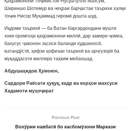
Қаҳрамонони Тоҷикистон Нусратулло Махсум,
Шириншо Шотемур ва чеҳраи барҷастаи таърихи халқи
тоҷик Нисор Муҳаммад гиромӣ дошта шуд.
Иқдоми таърихӣ — ба Ватан баргардондани мушти
хоки оромгоҳи қаҳрамонони миллӣ, дар замири ҷомеа,
бахусус ҷавонон эҳсоси баланди худшиносӣ,
ватандӯстӣ, ҳифзи ҳофизаи таърихӣ ва арҷгузорӣ ба
муқаддасоти миллиро таҳким мебахшад.
Абдушаҳидов Ҳумоюн,
Сардори Раёсати ҳуқуқ, кадр ва корҳои махсуси
Х
адамоти муҳоҷират
Previous Post
Вохӯрии навбатӣ бо касбомӯзони Маркази