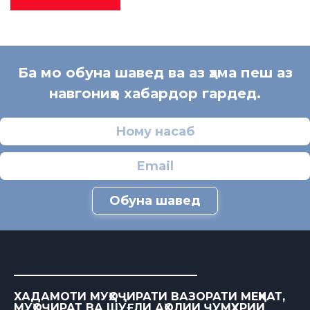
Ба мо обуна шавед ва аз ҳама пеш аз
навгониҳо хабардор гардед.
Обуна шавед
ХАДАМОТИ МУҲОҶИРАТИ ВАЗОРАТИ МЕҲНАТ,
МУҲОҶИРАТ ВА ШУҒЛИ АҲОЛИИ ҶУМҲУРИИ