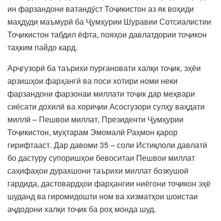
ин фарзандони ватандӯст Тоҷикистон аз як воҳиди
маҳдуди маъмурӣ ба Ҷумҳурии Шуравии Сотсиалистии
Тоҷикистон табдил ёфта, пояҳои давлатдории тоҷикон
таҳким пайдо кард.
Арҷгузорӣ ба таърихи пурғановати халқи тоҷик, эҳёи
арзишҳои фарҳангӣ ва поси хотири номи неки
фарзандони фарзонаи миллати тоҷик дар меҳвари
сиёсати дохилӣ ва хориҷии Асосгузори сулҳу ваҳдати
миллӣ – Пешвои миллат, Президенти Ҷумҳурии
Тоҷикистон, муҳтарам Эмомалӣ Раҳмон қарор
гирифтааст. Дар давоми 35 – соли Истиқлоли давлатӣ
бо дастуру супоришҳои бевоситаи Пешвои миллат
саҳифаҳои дурахшони таърихи миллат бозкушоӣ
гардида, дастовардҳои фарҳангии ниёгони тоҷикон эҳё
шуданд ва гиромидошти ном ва хизматҳои шоистаи
аҷдодони халқи тоҷик ба роҳ монда шуд.