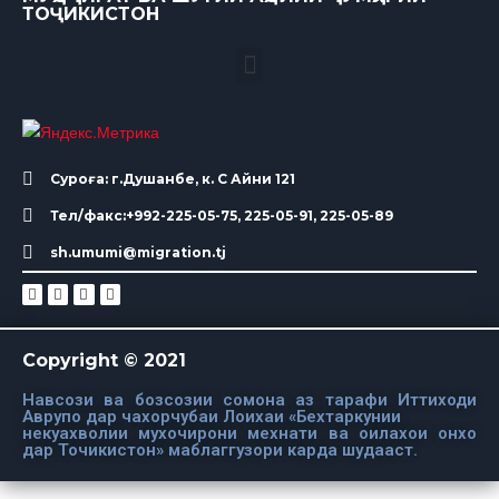
ТОҶИКИСТОН
Суроға: г.Душанбе, к. С Айни 121
Тел/факс:+992-225-05-75, 225-05-91, 225-05-89
sh.umumi@migration.tj
Copyright © 2021
Навсози ва бозсозии сомона аз тарафи Иттиходи
Аврупо дар чахорчубаи Лоихаи «Бехтаркунии
некуахволии мухочирони мехнати ва оилахои онхо
дар Точикистон» маблаггузори карда шудааст.