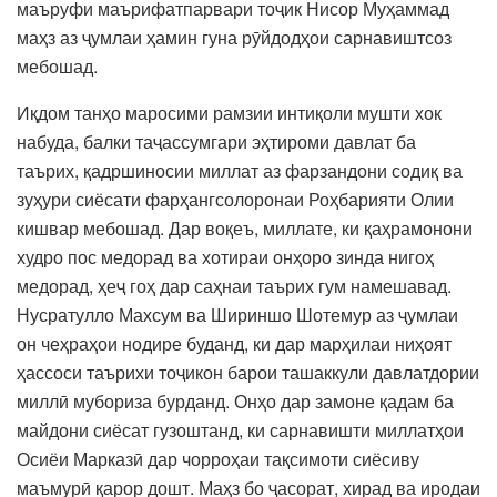
маъруфи маърифатпарвари тоҷик Нисор Муҳаммад
маҳз аз ҷумлаи ҳамин гуна рӯйдодҳои сарнавиштсоз
мебошад.
Иқдом танҳо маросими рамзии интиқоли мушти хок
набуда, балки таҷассумгари эҳтироми давлат ба
таърих, қадршиносии миллат аз фарзандони содиқ ва
зуҳури сиёсати фарҳангсолоронаи Роҳбарияти Олии
кишвар мебошад. Дар воқеъ, миллате, ки қаҳрамонони
худро пос медорад ва хотираи онҳоро зинда нигоҳ
медорад, ҳеҷ гоҳ дар саҳнаи таърих гум намешавад.
Нусратулло Махсум ва Шириншо Шотемур аз ҷумлаи
он чеҳраҳои нодире буданд, ки дар марҳилаи ниҳоят
ҳассоси таърихи тоҷикон барои ташаккули давлатдории
миллӣ мубориза бурданд. Онҳо дар замоне қадам ба
майдони сиёсат гузоштанд, ки сарнавишти миллатҳои
Осиёи Марказӣ дар чорроҳаи тақсимоти сиёсиву
маъмурӣ қарор дошт. Маҳз бо ҷасорат, хирад ва иродаи