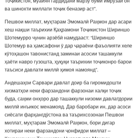
Тоҷикистон, муайян гардидани марзу буми имрӯзаи он
ва шинохти миллати тоҷик беназир аст”.
Пешвои миллат, муҳтарам Эмомалӣ Раҳмон дар асари
хеш нақши таърихии Қаҳрамони Тоҷикистон Шириншо
Шотемурро чунин арзёбӣ намудааст: “Шириншо
Шотемур ва ҳамсафони ӯ дар ҷараёни фаъолияти хеле
кӯтоҳашон тавонистанд заминаи асосии ташаккули
ҳаёти навро гузошта, ҳуқуқи таърихии тоҷиконро барои
таъсиси давлати миллӣ ҳимоя намоянд”.
Андешаҳои Сарвари давлат доир ба гиромидошти
хизматҳои неки фарзандони фарзонаи халқи тоҷик
буда, саҳми онҳоро дар ташаккули низоми давлатдории
миллӣ инъикос менамояд. Дар баробари ин, дар асоси
сиёсати фарҳангдӯстона ва таърихсозонаи Пешвои
миллат, муҳтарам Эмомалӣ Раҳмон, бори дигар
хотираи неки фарзандони ҷонфидои миллат –