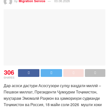
by
Migration Service
03.06.2026
306
SHARES
Дар асоси дастури Асосгузори сулҳу ваҳдати миллӣ –
Пешвои миллат, Президенти Ҷумҳурии Тоҷикистон,
муҳтарам Эмомалӣ Раҳмон ва ҳамкориҳои судманди
Тоҷикистон ва Россия, 18 майи соли 2026 мушти хоки