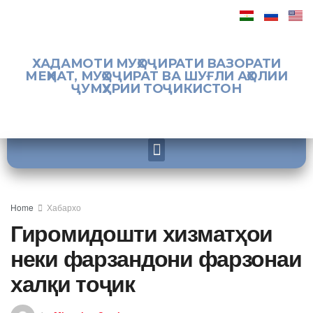
ХАДАМОТИ МУҲОҶИРАТИ ВАЗОРАТИ
МЕҲНАТ, МУҲОҶИРАТ ВА ШУҒЛИ АҲОЛИИ
ҶУМҲУРИИ ТОҶИКИСТОН
Home
Хабархо
Гиромидошти хизматҳои
неки фарзандони фарзонаи
халқи тоҷик