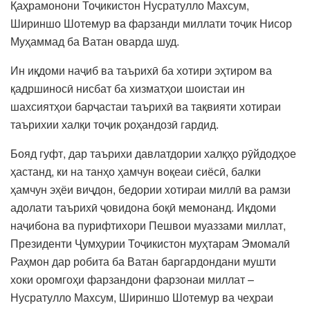
Қаҳрамонони Тоҷикистон Нусратулло Махсум,
Шириншо Шотемур ва фарзанди миллати тоҷик Нисор
Муҳаммад ба Ватан оварда шуд.
Ин иқдоми наҷиб ва таърихӣ ба хотири эҳтиром ва
қадршиносӣ нисбат ба хизматҳои шоистаи ин
шахсиятҳои барҷастаи таърихӣ ва тақвияти хотираи
таърихии халқи тоҷик роҳандозӣ гардид.
Бояд гуфт, дар таърихи давлатдории халқҳо рӯйдодҳое
ҳастанд, ки на танҳо ҳамчун воқеаи сиёсӣ, балки
ҳамчун эҳёи виҷдон, бедории хотираи миллӣ ва рамзи
адолати таърихӣ ҷовидона боқӣ мемонанд. Иқдоми
наҷибона ва пурифтихори Пешвои муаззами миллат,
Президенти Ҷумҳурии Тоҷикистон муҳтарам Эмомалӣ
Раҳмон дар робита ба Ватан баргардондани мушти
хоки оромгоҳи фарзандони фарзонаи миллат –
Нусратулло Махсум, Шириншо Шотемур ва чеҳраи