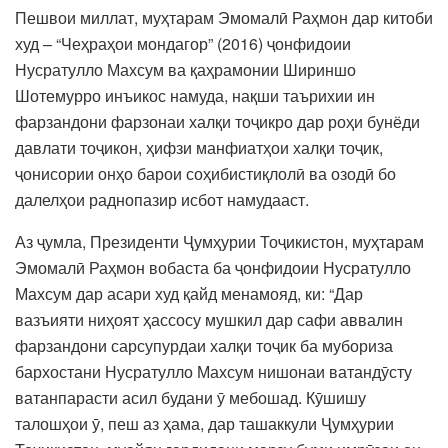
Пешвои миллат, муҳтарам Эмомалӣ Раҳмон дар китоби
худ – “Чеҳраҳои мондагор” (2016) ҷонфидоии
Нусратулло Махсум ва қаҳрамонии Шириншо
Шотемурро инъикос намуда, нақши таърихии ин
фарзандони фарзонаи халқи тоҷикро дар роҳи бунёди
давлати тоҷикон, ҳифзи манфиатҳои халқи тоҷик,
ҷонисории онҳо барои соҳибистиқлолӣ ва озодӣ бо
далелҳои раднопазир исбот намудааст.
Аз ҷумла, Президенти Ҷумҳурии Тоҷикистон, муҳтарам
Эмомалӣ Раҳмон вобаста ба ҷонфидоии Нусратулло
Махсум дар асари худ қайд менамояд, ки: “Дар
вазъияти ниҳоят ҳассосу мушкил дар сафи аввалин
фарзандони сарсупурдаи халқи тоҷик ба мубориза
бархостани Нусратулло Махсум нишонаи ватандӯсту
ватанпарасти асил будани ӯ мебошад. Кӯшишу
талошҳои ӯ, пеш аз ҳама, дар ташаккули Ҷумҳурии