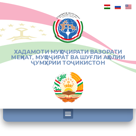
ХАДАМОТИ МУҲОҶИРАТИ ВАЗОРАТИ
МЕҲНАТ, МУҲОҶИРАТ ВА ШУҒЛИ АҲОЛИИ
ҶУМҲУРИИ ТОҶИКИСТОН