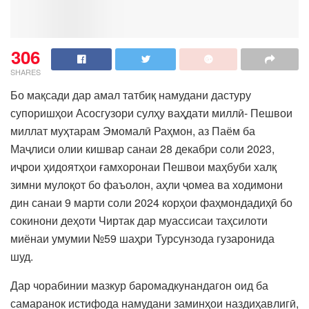
306
SHARES
Бо мақсади дар амал татбиқ намудани дастуру
супоришҳои Асосгузори сулҳу ваҳдати миллӣ- Пешвои
миллат муҳтарам Эмомалӣ Раҳмон, аз Паём ба
Маҷлиси олии кишвар санаи 28 декабри соли 2023,
иҷрои ҳидоятҳои ғамхоронаи Пешвои маҳбуби халқ
зимни мулоқот бо фаъолон, аҳли ҷомеа ва ходимони
дин санаи 9 марти соли 2024 корҳои фаҳмондадиҳӣ бо
сокинони деҳоти Чиртак дар муассисаи таҳсилоти
миёнаи умумии №59 шаҳри Турсунзода гузаронида
шуд.
Дар чорабинии мазкур баромадкунандагон оид ба
самаранок истифода намудани заминҳои наздиҳавлигӣ,