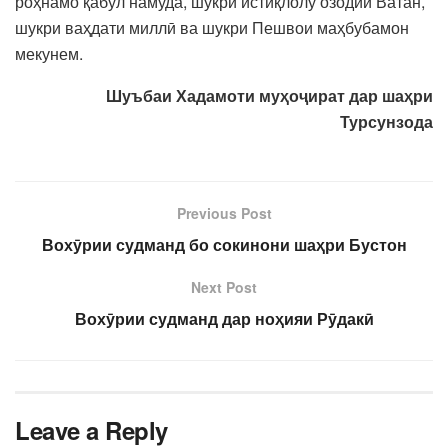
роҳнамо қабул намуда, шукри истиқлолу озодии Ватан,
шукри ваҳдати миллӣ ва шукри Пешвои маҳбубамон
мекунем.
Шуъбаи Хадамоти муҳоҷират дар шаҳри
Турсунзода
Previous Post
Вохӯрии судманд бо сокинони шаҳри Бустон
Next Post
Вохӯрии судманд дар ноҳияи Рӯдакӣ
Leave a Reply