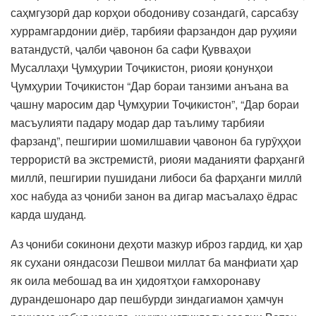
саҳмгузорӣ дар корҳои ободониву созандагӣ, сарсабзу
хуррамгардонии диёр, тарбияи фарзандон дар руҳияи
ватандустӣ, ҷалби ҷавонон ба сафи Қувваҳои
Мусаллаҳи Ҷумҳурии Тоҷикистон, риояи қонунҳои
Ҷумҳурии Тоҷикистон “Дар бораи танзими анъана ва
ҷашну маросим дар Ҷумҳурии Тоҷикистон”, “Дар бораи
масъулияти падару модар дар таълиму тарбияи
фарзанд”, пешгирии шомилшавии ҷавонон ба гурӯҳҳои
террористӣ ва экстремистӣ, риояи маданияти фарҳангӣ
миллӣ, пешгирии пушидани либоси ба фарҳанги миллӣ
хос набуда аз ҷониби занон ва дигар масъалаҳо ёдрас
карда шуданд.
Аз ҷониби сокинони деҳоти мазкур иброз гардид, ки ҳар
як сухани ояндасози Пешвои миллат ба манфиати ҳар
як оила мебошад ва ин ҳидоятҳои ғамхоронаву
дурандешонаро дар пешбурди зиндагиамон ҳамчун