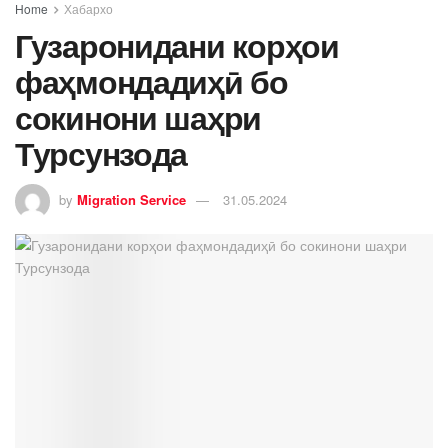
Home
Хабархо
Гузаронидани корҳои
фаҳмондадиҳӣ бо
сокинони шаҳри
Турсунзода
by
Migration Service
31.05.2024