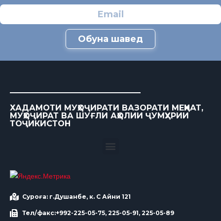
Обуна шавед
ХАДАМОТИ МУҲОҶИРАТИ ВАЗОРАТИ МЕҲНАТ,
МУҲОҶИРАТ ВА ШУҒЛИ АҲОЛИИ ҶУМҲУРИИ
ТОҶИКИСТОН
Суроға: г.Душанбе, к. С Айни 121
Тел/факс:+992-225-05-75, 225-05-91, 225-05-89