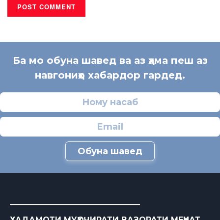
Ба мо обуна шавед ва аз ҳама пеш аз
навгониҳо хабардор гардед.
Обуна шавед
ХАДАМОТИ МУҲОҶИРАТИ ВАЗОРАТИ МЕҲНАТ,