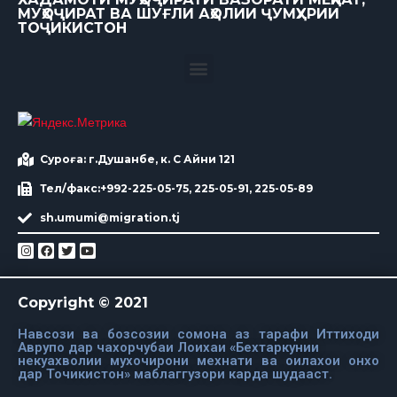
МУҲОҶИРАТ ВА ШУҒЛИ АҲОЛИИ ҶУМҲУРИИ
ТОҶИКИСТОН
Суроға: г.Душанбе, к. С Айни 121
Тел/факс:+992-225-05-75, 225-05-91, 225-05-89
sh.umumi@migration.tj
Copyright © 2021
Навсози ва бозсозии сомона аз тарафи Иттиходи
Аврупо дар чахорчубаи Лоихаи «Бехтаркунии
некуахволии мухочирони мехнати ва оилахои онхо
дар Точикистон» маблаггузори карда шудааст.