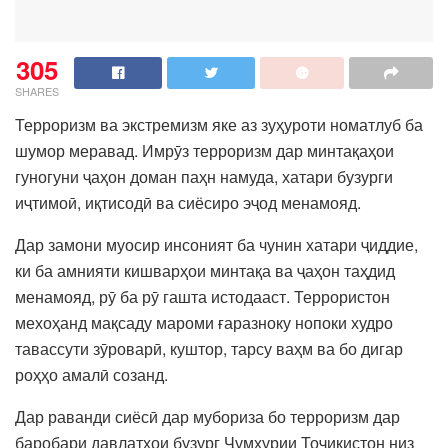
305
SHARES
Терроризм ва экстремизм яке аз зуҳуроти номатлуб ба
шумор меравад. Имрӯз терроризм дар минтақаҳои
гуногуни ҷаҳон доман паҳн намуда, хатари бузурги
иҷтимоӣ, иқтисодӣ ва сиёсиро эҷод менамояд.
Дар замони муосир инсоният ба чунин хатари ҷиддие,
ки ба амнияти кишварҳои минтақа ва ҷаҳон таҳдид
менамояд, рӯ ба рӯ гашта истодааст. Террористон
мехоҳанд мақсаду мароми ғаразноку нопоки худро
тавассути зӯроварӣ, куштор, тарсу ваҳм ва бо дигар
роҳҳо амалӣ созанд.
Дар раванди сиёсӣ дар мубориза бо терроризм дар
баробари давлатҳои бузург Ҷумҳурии Тоҷикистон низ