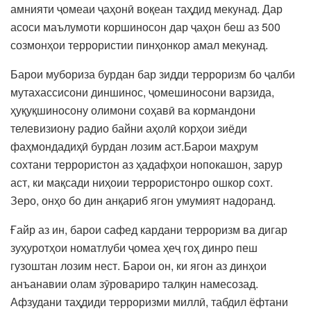
амнияти ҷомеаи ҷаҳонӣ воқеан таҳдид мекунад. Дар
асоси маълумоти коршиносон дар ҷаҳон беш аз 500
созмонҳои террористии пинҳонкор амал мекунад.
Барои мубориза бурдан бар зидди терроризм бо ҷалби
мутахассисони диншинос, ҷомешиносони варзида,
ҳуқуқшиносону олимони соҳавӣ ва кормандони
телевизиону радио байни аҳолӣ корҳои зиёди
фаҳмондадиҳӣ бурдан лозим аст.Барои маҳрум
сохтани террористон аз ҳадафҳои нопокашон, зарур
аст, ки мақсади ниҳоии террористонро ошкор сохт.
Зеро, онҳо бо дин анқариб ягон умумият надоранд.
Ғайр аз ин, барои сафед кардани терроризм ва дигар
зуҳуротҳои номатлуби ҷомеа ҳеҷ гоҳ динро пеш
гузоштан лозим нест. Барои он, ки ягон аз динҳои
анъанавии олам зӯровариро талқин намесозад.
Афзудани таҳдиди терроризми миллӣ, табдил ёфтани