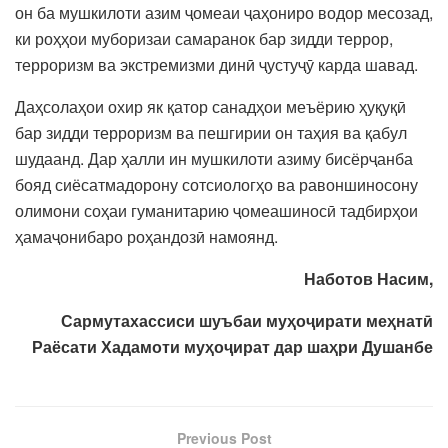
он ба мушкилоти азим ҷомеаи ҷаҳониро водор месозад,
ки роҳҳои муборизаи самаранок бар зидди террор,
терроризм ва экстремизми динӣ ҷустуҷӯ карда шавад.
Даҳсолаҳои охир як қатор санадҳои меъёрию ҳуқуқӣ
бар зидди терроризм ва пешгирии он таҳия ва қабул
шудаанд. Дар ҳалли ин мушкилоти азиму бисёрҷанба
бояд сиёсатмадорону сотсиологҳо ва равоншиносону
олимони соҳаи гуманитарию ҷомеашиносӣ тадбирҳои
ҳамаҷонибаро роҳандозӣ намоянд.
Наботов Насим,
Сармутахассиси шуъбаи му
ҳ
о
ҷ
ирати
меҳнатӣ
Раёсати Хадамоти муҳоҷират дар шаҳри Душанбе
Previous Post