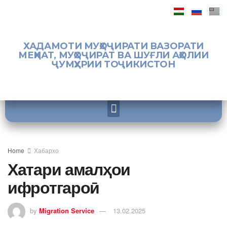
ХАДАМОТИ МУҲОҶИРАТИ ВАЗОРАТИ
МЕҲНАТ, МУҲОҶИРАТ ВА ШУҒЛИ АҲОЛИИ
ҶУМҲУРИИ ТОҶИКИСТОН
Home
Хабархо
Хатари амалҳои
ифротгароӣ
by
Migration Service
13.02.2025