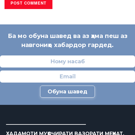
Ба мо обуна шавед ва аз ҳама пеш аз
навгониҳо хабардор гардед.
Обуна шавед
ХАДАМОТИ МУҲОҶИРАТИ ВАЗОРАТИ МЕҲНАТ,