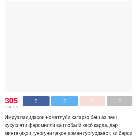
305
SHARES
Имрӯз падидаҳои номатлуби хатарзо беш аз пеш
хусусияти фаромиллӣ ва глобалӣ касб карда, дар
минтақаҳои гуногуни ҷаҳон доман густурдааст, ки барои