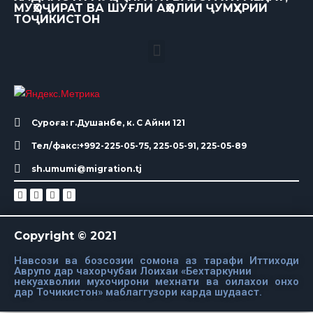
МУҲОҶИРАТ ВА ШУҒЛИ АҲОЛИИ ҶУМҲУРИИ
ТОҶИКИСТОН
Суроға: г.Душанбе, к. С Айни 121
Тел/факс:+992-225-05-75, 225-05-91, 225-05-89
sh.umumi@migration.tj
Copyright © 2021
Навсози ва бозсозии сомона аз тарафи Иттиходи
Аврупо дар чахорчубаи Лоихаи «Бехтаркунии
некуахволии мухочирони мехнати ва оилахои онхо
дар Точикистон» маблаггузори карда шудааст.