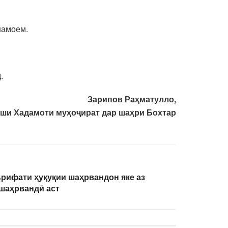
намоем.
.
Зарипов Раҳматулло,
ши Хадамоти муҳоҷират дар шаҳри Бохтар
рифати ҳуқуқии шаҳрвандон яке аз
шаҳрвандӣ аст