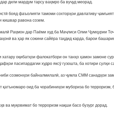
дар дили мардум тарсу ваҳмро ба вуҷуд меорад.
истӣ бояд фаъолияти тамоми сохторҳои давлативу ҷамъият
и кишвар равона созем.
малӣ Раҳмон дар Паёми худ ба Маҷлиси Олии Ҷумҳурии Тоҷи
аҳонӣ ва ҳар як сокини сайёра таҳдид карда, барои башари
 хатару оқибатҳои фалокатбори он танҳо ҳамон замоне сура
дафҳои пасипардагии худро яксӯ гузошта, ба хотири сулҳи 
ниби созмонҳои байналмилалӣ, аз ҷумла СММ санадҳои зам
т қатъномаро оид ба чорабиниҳои мубориза бо терроризм, б
в ва муқовимат бо терроризм нақши басо бузург дорад.