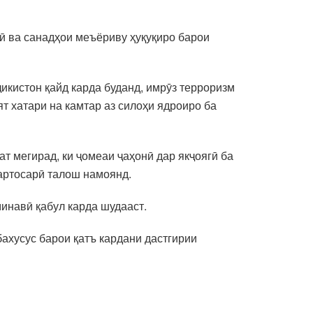
ӣ ва санадҳои меъёриву ҳуқуқиро барои
кистон қайд карда буданд, имрӯз терроризм
ят хатари на камтар аз силоҳи ядроиро ба
т мегирад, ки ҷомеаи ҷаҳонӣ дар якҷоягӣ ба
сартосарӣ талош намоянд.
инавӣ қабул карда шудааст.
ахусус барои қатъ кардани дастгирии