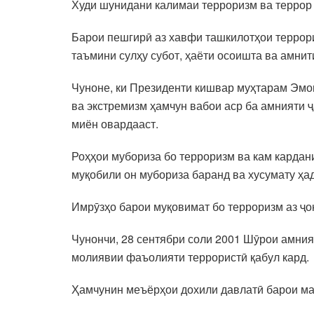
Худи шунидани калимаи терроризм ва террор 
Барои пешгирӣ аз хавфи ташкилотҳои террор
таъмини сулҳу субот, ҳаёти осоишта ва амнит
Чуноне, ки Президенти кишвар муҳтарам Эмо
ва экстремизм ҳамчун вабои аср ба амнияти ҷ
миён овардааст.
Роҳҳои мубориза бо терроризм ва кам кардани
муқобили он мубориза баранд ва хусумату ҳа
Имрӯзҳо барои муқовимат бо терроризм аз ҷо
Чунончи, 28 сентябри соли 2001 Шӯрои амния
молиявии фаъолияти террористӣ қабул кард.
Ҳамчунин меъёрҳои дохили давлатӣ барои маҳ