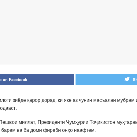
e on Facebook
Sh
лоти зиёде қарор дорад, ки яке аз чунин масъалаи мубрам 
одааст.
– Пешвои миллат, Президенти Ҷумҳурии Тоҷикистон муҳтар
 барем ва ба доми фиреби онҳо наафтем.