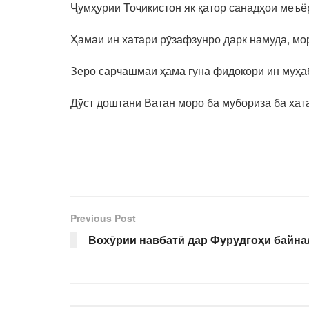
Ҷумҳурии Тоҷикистон як қатор санадҳои меъёр
Ҳамаи ин хатари рӯзафзунро дарк намуда, мо
Зеро сарчашмаи ҳама гуна фидокорӣ ин муҳа
Дӯст доштани Ватан моро ба мубориза ба хат
Previous Post
Вохӯрии навбатӣ дар Фурудгоҳи байн