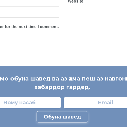
Website
r for the next time I comment.
 мо обуна шавед ва аз ҳама пеш аз навгон
хабардор гардед.
Обуна шавед