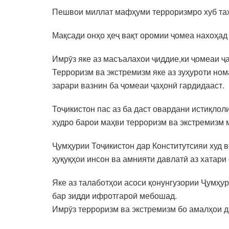
Пешвои миллат мафҳуми терроризмро хуб таҳл
Мақсади онҳо ҳеҷ вақт оромии ҷомеа нахоҳад 
Имрӯз яке аз масъалахои ҷиддие,ки ҷомеаи ҷ
Терроризм ва экстремизм яке аз зуҳуроти но
зарари вазнин ба ҷомеаи ҷаҳонӣ гардидааст.
Тоҷикистон пас аз ба даст овардани истиқлол
худро барои маҳви терроризм ва экстремизм 
Ҷумҳурии Тоҷикистон дар Конститутсияи худ 
ҳуқуқҳои инсон ва амнияти давлатӣ аз хатар
Яке аз талаботҳои асоси қонунгузории Ҷумҳур
бар зидди ифротгароӣ мебошад.
Имрӯз терроризм ва экстремизм бо амалҳои д