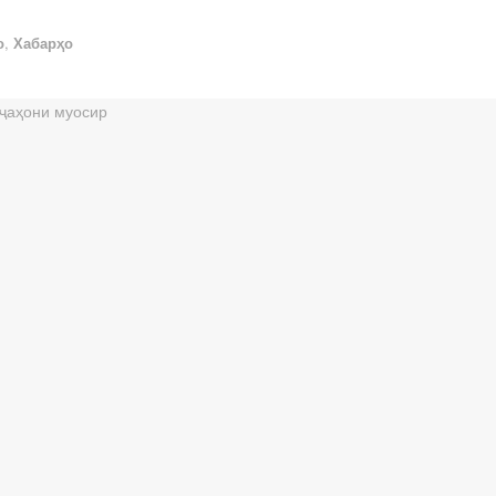
о
,
Хабарҳо