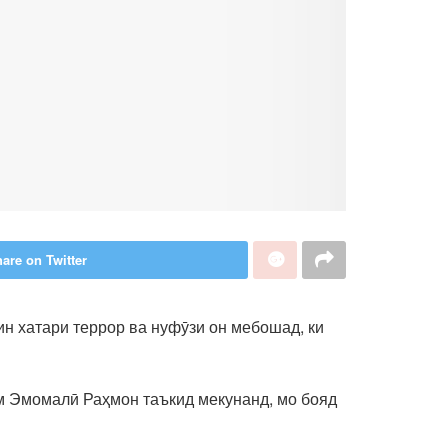
are on Twitter
ин хатари террор ва нуфӯзи он мебошад, ки
ам Эмомалӣ Раҳмон таъкид мекунанд, мо бояд