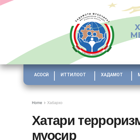
М
АСОСӢ
ИТТИЛООТ
ХАДАМОТ
Home
Хабархо
Хатари терроризм
муосир