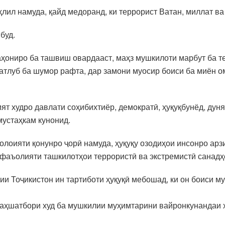
ил намуда, қайд медоранд, ки террорист Ватан, миллат ва
буд.
аҳониро ба ташвиш овардааст, маҳз мушкилоти марбут ба 
матлуб ба шумор рафта, дар замони муосир боиси ба миён 
ият худро давлати соҳибихтиёр, демократӣ, ҳуқуқбунёд, дун
мустаҳкам кунонид.
волоияти қонунро ҷорӣ намуда, ҳуқуқу озодиҳои инсонро ар
и фаъолияти ташкилотҳои террористӣ ва экстремистӣ санадҳ
ии Тоҷикистон ин тартиботи ҳуқуқӣ мебошад, ки он боиси 
аҳшатбори худ ба мушкилии муҳимтарини вайронкунандаи ҳу