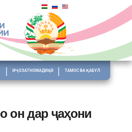
И
ИИ
ИҶОЗАТНОМАДИҲӢ
ТАМОС ВА ҚАБУЛ
о он дар ҷаҳони