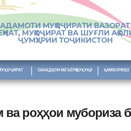
ХАДАМОТИ МУҲОҶИРАТИ ВАЗОРАТ
ЕҲНАТ, МУҲОҶИРАТ ВА ШУҒЛИ АҲОЛ
ҶУМҲУРИИ ТОҶИКИСТОН
МУҲОҶИРАТ
САНАДҲОИ МЕЪЁРӢ ҲУҚУҚӢ
ҲАМКОРИҲО
 ва роҳҳои мубориза б