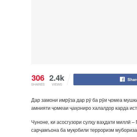
306
2.4k
Shar
SHARES
VIEWS
Дар замони имрӯза дар рӯ ба рӯи ҷомеа мушки
амнияти ҷомеаи ҷаҳониро халалдор карда ист
Чуноне, ки асосгузори сулҳу ваҳдати миллӣ 
сарҷамъона ба муқобили терроризм мубориза