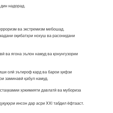
 дин надорад.
терроризм ва экстремизм мебошад.
омадани оқибатҳои нохуш ва расонидани
явӣ ва ягона эълон намуд ва қонунгузории
зиши олӣ эътироф кард ва барои ҳифзи
ои заминавӣ қабул намуд.
мустаҳкамии ҳокимияти давлатӣ ва мубориза
қуқҳои инсон дар асри XXl табдил ёфтааст.