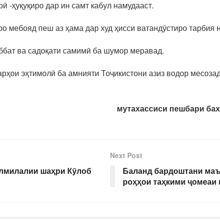
ӣ -ҳуқуқиро дар ин самт кабул намудааст.
ро мебояд пеш аз ҳама дар худ ҳисси ватандӯстиро тарбия 
ббат ва садоқати самимӣ ба шумор меравад.
арҳои эҳтимолӣ ба амнияти Тоҷикистони азиз водор месозад
мутахассиси пешбари бах
Next Post
алмилалии шаҳри Кӯлоб
Баланд бардоштани маъ
роҳҳои таҳкими ҷомеаи 