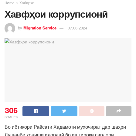
Home
Хабархо
Хавфҳои коррупсионӣ
by
Migration Service
07.06.2024
306
SHARES
Бо ибтикори Раёсати Хадамоти муҳоҷират дар шаҳри
Душанбе хониши идоравӣ бо иштироки сардори