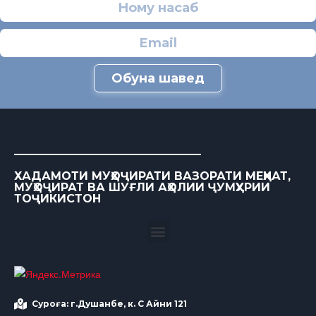
Обуна шавед
ХАДАМОТИ МУҲОҶИРАТИ ВАЗОРАТИ МЕҲНАТ,
МУҲОҶИРАТ ВА ШУҒЛИ АҲОЛИИ ҶУМҲУРИИ
ТОҶИКИСТОН
Суроға: г.Душанбе, к. С Айни 121