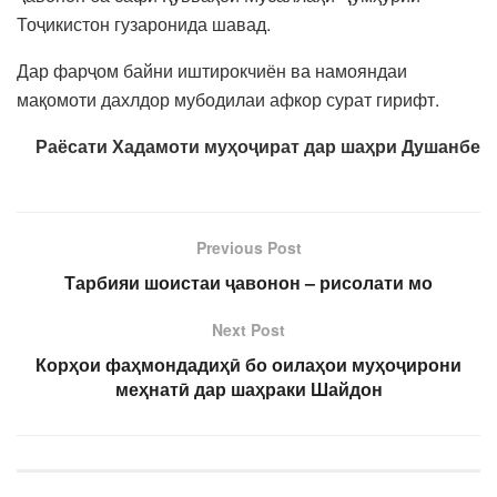
Тоҷикистон гузаронида шавад.
Дар фарҷом байни иштирокчиён ва намояндаи
мақомоти дахлдор мубодилаи афкор сурат гирифт.
Раёсати Хадамоти муҳоҷират дар шаҳри Душанбе
Previous Post
Тарбияи шоистаи ҷавонон – рисолати мо
Next Post
Корҳои фаҳмондадиҳӣ бо оилаҳои муҳоҷирони
меҳнатӣ дар шаҳраки Шайдон