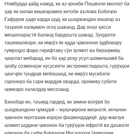
Номбурда қайд намуд, ки аз ҷониби Пешволи миллат ба
ҳар як оилаи кишварамон китоби аълома Бобоҷон
Ғафуров ҳадя карда шуд, ки шаҳрвандон кишвар аз
таърихи халқамон огоҳ шаванд. Дар онҳо ҳисси
меҳанпарастӣ баланд бардошта шавад. Зуҳуроти
ташвишоваре, ки имрӯз як идда ҷавонони зудбовару
гумроҳро фаро гирифтаву сӯи зулмот ва бераҳмиву
ҷаҳолат мебарад, ин бо ҳар роҳу усул шомилшавӣ ба
ҳизбу созмонҳои хусусияти экстремистидошта, гурӯҳҳои
ҷангҷӯю тундрав мебошанд, ки имрӯз мусибати
гаронеро ба сари мардум оварда, оромиву суботи
ҷомеаро халалдор месозанд.
Бинобар ин, таъкид гардид, ки зимни вохӯрӣ бо
шаҳрвандони ҷумҳурӣ – муҳоҷирони меҳнатӣ, инчунин
ҷавонон мунтазам корҳои фаҳмондадиҳӣ дар мавзуи
шомил шудани ҷавонон ба гурӯҳҳои ифротӣ ва даъвати
ҷавонон ба сафи Қувваҳои Мусаллаҳи Ҷумҳурии