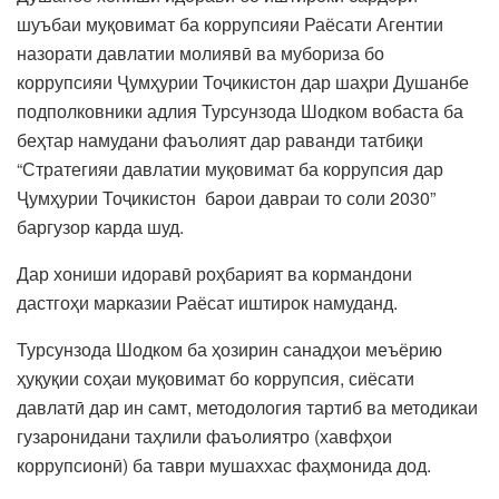
шуъбаи муқовимат ба коррупсияи Раёсати Агентии
назорати давлатии молиявӣ ва мубориза бо
коррупсияи Ҷумҳурии Тоҷикистон дар шаҳри Душанбе
подполковники адлия Турсунзода Шодком вобаста ба
беҳтар намудани фаъолият дар раванди татбиқи
“Стратегияи давлатии муқовимат ба коррупсия дар
Ҷумҳурии Тоҷикистон барои давраи то соли 2030”
баргузор карда шуд.
Дар хониши идоравӣ роҳбарият ва кормандони
дастгоҳи марказии Раёсат иштирок намуданд.
Турсунзода Шодком ба ҳозирин санадҳои меъёрию
ҳуқуқии соҳаи муқовимат бо коррупсия, сиёсати
давлатӣ дар ин самт, методология тартиб ва методикаи
гузаронидани таҳлили фаъолиятро (хавфҳои
коррупсионӣ) ба таври мушаххас фаҳмонида дод.