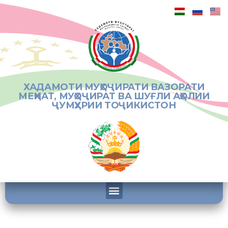
ХАДАМОТИ МУҲОҶИРАТИ ВАЗОРАТИ
МЕҲНАТ, МУҲОҶИРАТ ВА ШУҒЛИ АҲОЛИИ
ҶУМҲУРИИ ТОҶИКИСТОН