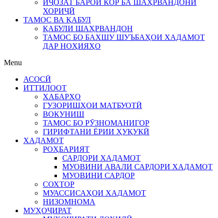
ИҶОЗАТ БАРОИ КОР БА ШАҲРВАНДОНИ
ХОРИҶӢ
ТАМОС ВА ҚАБУЛ
ҚАБУЛИ ШАҲРВАНДОН
ТАМОС БО БАХШУ ШУЪБАҲОИ ХАДАМОТ
ДАР НОҲИЯҲО
Menu
АСОСӢ
ИТТИЛООТ
ХАБАРҲО
ГУЗОРИШҲОИ МАТБУОТӢ
ВОКУНИШ
ТАМОС БО РӮЗНОМАНИГОР
ГИРИФТАНИ ЁРИИ ҲУҚУҚӢ
ХАДАМОТ
РОҲБАРИЯТ
САРДОРИ ХАДАМОТ
МУОВИНИ АВАЛИ САРДОРИ ХАДАМОТ
МУОВИНИ САРДОР
СОХТОР
МУАССИСАҲОИ ХАДАМОТ
НИЗОМНОМА
МУҲОҶИРАТ