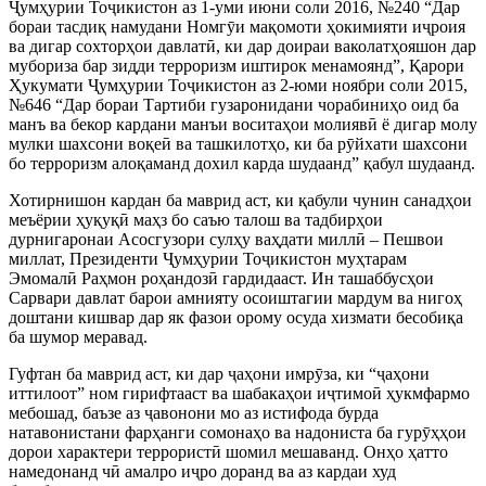
Ҷумҳурии Тоҷикистон аз 1-уми июни соли 2016, №240 “Дар
бораи тасдиқ намудани Номгӯи мақомоти ҳокимияти иҷроия
ва дигар сохторҳои давлатӣ, ки дар доираи ваколатҳояшон дар
мубориза бар зидди терроризм иштирок менамоянд”, Қарори
Ҳукумати Ҷумҳурии Тоҷикистон аз 2-юми ноябри соли 2015,
№646 “Дар бораи Тартиби гузаронидани чорабиниҳо оид ба
манъ ва бекор кардани манъи воситаҳои молиявӣ ё дигар молу
мулки шахсони воқеӣ ва ташкилотҳо, ки ба рӯйхати шахсони
бо терроризм алоқаманд дохил карда шудаанд” қабул шудаанд.
Хотирнишон кардан ба маврид аст, ки қабули чунин санадҳои
меъёрии ҳуқуқӣ маҳз бо саъю талош ва тадбирҳои
дурнигаронаи Асосгузори сулҳу ваҳдати миллӣ – Пешвои
миллат, Президенти Ҷумҳурии Тоҷикистон муҳтарам
Эмомалӣ Раҳмон роҳандозӣ гардидааст. Ин ташаббусҳои
Сарвари давлат барои амнияту осоиштагии мардум ва нигоҳ
доштани кишвар дар як фазои орому осуда хизмати бесобиқа
ба шумор меравад.
Гуфтан ба маврид аст, ки дар ҷаҳони имрӯза, ки “ҷаҳони
иттилоот” ном гирифтааст ва шабакаҳои иҷтимоӣ ҳукмфармо
мебошад, баъзе аз ҷавонони мо аз истифода бурда
натавонистани фарҳанги сомонаҳо ва надониста ба гурӯҳҳои
дорои характери террористӣ шомил мешаванд. Онҳо ҳатто
намедонанд чӣ амалро иҷро доранд ва аз кардаи худ