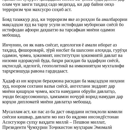
олам чун занги таҳдид садо медиҳад, ки дар байни онҳо
терроризм ҷои махсусро соҳиб аст.
Бояд тазаккур дод, ки терроризм яке аз роҳҳои ба амалбарории
мақсадҳои худ ва тарзу усули истифодаи муборизаи сиёсӣ бо
истифодаи афзори даҳшатзо ва тарсафкан миёни одамон
мебошад.
Инчунин, он як навъ сиёсат, идеология ё амали иборат аз
таҳдид, фишороварӣ, зӯрӣ нисбат ба шахсони алоҳида, гурӯҳи
одамон, ҷомеа, ҳокимият, институтҳои ҳокимиятӣ давлат ва
низоми идоракунӣ буда, баҳри расидан ба ҳадафҳои сиёсӣ,
иқтисодӣ, иделогӣ, геополитикӣ ва имкониятҳои мухталифи
тарҳрезишуда равона гардидааст.
Ҳадаф аз ин корҳои бераҳмона расидан ба мақсадҳои ниҳоии
худ, ноором сохтани вазъи сиёсӣ, ангехтани зиддият дар
миёни қишрҳои ҷомеа, коста намудани обруйи давлатҳо,
эҷоди бесарусомониҳо, ҳамзамон ноҷурӣ ворид намудан дар
корҳои дипломатӣ миёни давлатҳо мебошад.
Мусаллам аст, ки пас аз ба даст овардани истиқлоли комили
сиёсии кишвар, давлати мо низ бо иқдоми инсондӯстонаи
Асосгузори сулҳу ваҳдати миллӣ – Пешвои миллат,
Президенти Ҷумҳурии Тоҷикистон муҳтарам Эмомалӣ