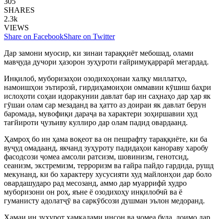
305
SHARES
2.3k
VIEWS
Share on Facebook
Share on Twitter
Дар замони муосир, ки зинаи тараққиёт мебошад, олами
мавҷуда дучори ҳазорон зуҳуроти ғайримуқаррарӣ мегардад.
Инқилоб, муборизаҳои озодихоҳонаи халқу миллатҳо,
намоишҳои эътирозӣ, гирдиҳамоиҳои оммавии кӯшиш баҳри
ислоҳоти соҳаи идоракунии давлат бар ин саҳнаҳо дар ҳар як
гӯшаи олам сар мезаданд ва ҳатто аз доираи як давлат берун
баромада, мувофиқи дараҷа ва характери зоҳиршавии худ
тағйироти ҷузъиву куллиро дар олам падид овардаанд.
Ҳамроҳ бо ин ҳама воқеот ва он пешрафту тараққиёте, ки ба
вуҷуд омадаанд, якчанд зуҳуроту падидаҳои канораву харобу
фасодсози ҷомеа амсоли ратсизм, шовинизм, генотсид,
сеанизм, экстремизм, терроризм ва ғайра пайдо гардида, рушд
мекунанд, ки бо характеру хусусияти худ майлонҳои дар боло
овардашударо рад месозанд, аммо дар муаррифӣ худро
муборизони он роҳ, яъне ё озодихоҳу инқилобчӣ ва ё
гуманисту адолатҷӯ ва саркӯбсози душман эълон медоранд.
Ҳамаи ин зуҳурот ҳамқадами инсон ва ҷомеа буда, доимо дар