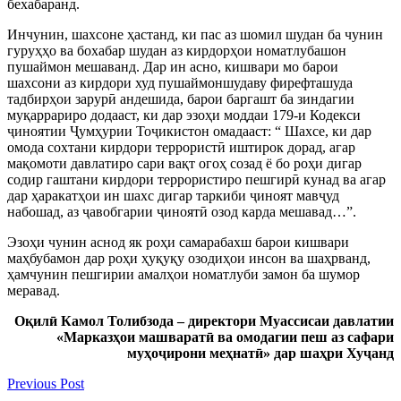
бехабаранд.
Инчунин, шахсоне ҳастанд, ки пас аз шомил шудан ба чунин
гуруҳҳо ва бохабар шудан аз кирдорҳои номатлубашон
пушаймон мешаванд. Дар ин асно, кишвари мо барои
шахсони аз кирдори худ пушаймоншудаву фирефташуда
тадбирҳои зарурӣ андешида, барои баргашт ба зиндагии
муқаррариро додааст, ки дар эзоҳи моддаи 179-и Кодекси
ҷиноятии Ҷумҳурии Тоҷикистон омадааст: “ Шахсе, ки дар
омода сохтани кирдори террористӣ иштирок дорад, агар
мақомоти давлатиро сари вақт огоҳ созад ё бо роҳи дигар
содир гаштани кирдори террористиро пешгирӣ кунад ва агар
дар ҳаракатҳои ин шахс дигар таркиби ҷиноят мавҷуд
набошад, аз ҷавобгарии ҷиноятӣ озод карда мешавад…”.
Эзоҳи чунин аснод як роҳи самарабахш барои кишвари
маҳбубамон дар роҳи ҳуқуқу озодиҳои инсон ва шаҳрванд,
ҳамчунин пешгирии амалҳои номатлуби замон ба шумор
меравад.
Оқилӣ Камол Толибзода – директори Муассисаи давлатии
«Марказҳои машваратӣ ва омодагии пеш аз сафари
муҳоҷирони меҳнатӣ» дар шаҳри Хуҷанд
Previous Post