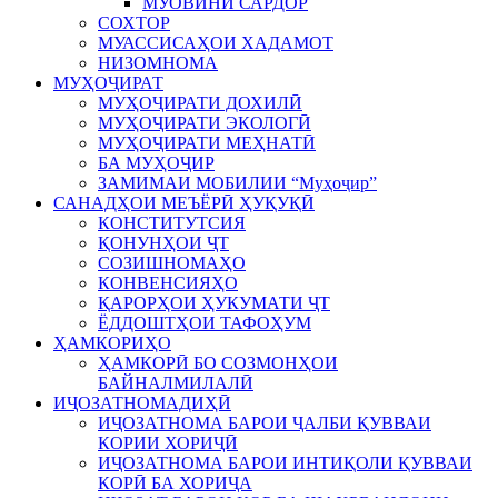
МУОВИНИ САРДОР
СОХТОР
МУАССИСАҲОИ ХАДАМОТ
НИЗОМНОМА
МУҲОҶИРАТ
МУҲОҶИРАТИ ДОХИЛӢ
МУҲОҶИРАТИ ЭКОЛОГӢ
МУҲОҶИРАТИ МЕҲНАТӢ
БА МУҲОҶИР
ЗАМИМАИ МОБИЛИИ “Муҳоҷир”
САНАДҲОИ МЕЪЁРӢ ҲУҚУҚӢ
КОНСТИТУТСИЯ
ҚОНУНҲОИ ҶТ
СОЗИШНОМАҲО
КОНВЕНСИЯҲО
ҚАРОРҲОИ ҲУКУМАТИ ҶТ
ЁДДОШТҲОИ ТАФОҲУМ
ҲАМКОРИҲО
ҲАМКОРӢ БО СОЗМОНҲОИ
БАЙНАЛМИЛАЛӢ
ИҶОЗАТНОМАДИҲӢ
ИҶОЗАТНОМА БАРОИ ҶАЛБИ ҚУВВАИ
КОРИИ ХОРИҶӢ
ИҶОЗАТНОМА БАРОИ ИНТИҚОЛИ ҚУВВАИ
КОРӢ БА ХОРИҶА