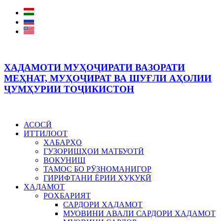
ХАДАМОТИ МУҲОҶИРАТИ ВАЗОРАТИ
МЕҲНАТ, МУҲОҶИРАТ ВА ШУҒЛИ АҲОЛИИ
ҶУМҲУРИИ ТОҶИКИСТОН
АСОСӢ
ИТТИЛООТ
ХАБАРҲО
ГУЗОРИШҲОИ МАТБУОТӢ
ВОКУНИШ
ТАМОС БО РӮЗНОМАНИГОР
ГИРИФТАНИ ЁРИИ ҲУҚУҚӢ
ХАДАМОТ
РОҲБАРИЯТ
САРДОРИ ХАДАМОТ
МУОВИНИ АВАЛИ САРДОРИ ХАДАМОТ