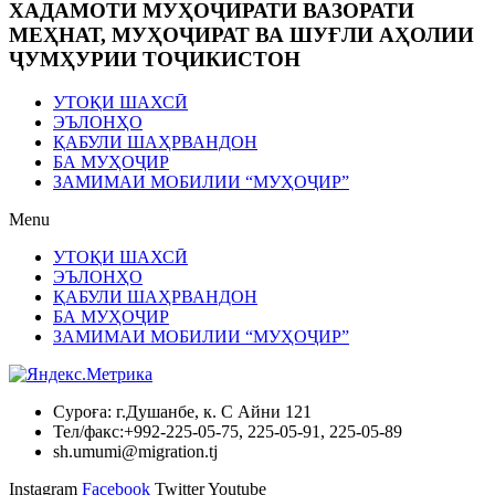
ХАДАМОТИ МУҲОҶИРАТИ ВАЗОРАТИ
МЕҲНАТ, МУҲОҶИРАТ ВА ШУҒЛИ АҲОЛИИ
ҶУМҲУРИИ ТОҶИКИСТОН
УТОҚИ ШАХСӢ
ЭЪЛОНҲО
ҚАБУЛИ ШАҲРВАНДОН
БА МУҲОҶИР
ЗАМИМАИ МОБИЛИИ “МУҲОҶИР”
Menu
УТОҚИ ШАХСӢ
ЭЪЛОНҲО
ҚАБУЛИ ШАҲРВАНДОН
БА МУҲОҶИР
ЗАМИМАИ МОБИЛИИ “МУҲОҶИР”
Суроға: г.Душанбе, к. С Айни 121
Тел/факс:+992-225-05-75, 225-05-91, 225-05-89
sh.umumi@migration.tj
Instagram
Facebook
Twitter
Youtube