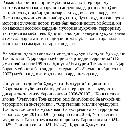
Раҳмон барои пешгирии мубориза алайҳи терроризму
экстермизм чораҳои заруриро андешида, дар ин самт тӯли
чандин солҳо тадбирҳои назарраси худро равона кардааст.
Яке аз паҳлӯҳои чунин тадбирҳо ин қабул намудани санадҳои
меъёрии ҳуқуқии дорои таҷрибаи ҷаҳонидошта мебошад, ки
бо мақсади асоснок кардани мубориза муқобили терроризму
экстеремизм мебошад. Қабули санадҳои меъёрии ҳуқуқӣ зиёда
аз 30 сол дар самти ин падидаи номатлуб равона гардидааст ва
то ин давра самараи назаррас додааст.
Аз қабили чунин санадҳои меъёрии ҳуқуқӣ Қонуни Ҷумҳурии
Тоҷикистон “Дар бораи мубориза бар зидди терроризм” (16-
уми ноябри соли1999) ва Қонуни Ҷумҳурии Тоҷикистон “Дар
бораи мубориза бар зидди экстермизм” (21-уми ноябри соли
2003) мебошанд, ки то ҳол амал карда истодаанд.
Инчунин, аз ҷониби Ҳукумати Ҷумҳурии Тоҷикистон
“Барномаи мубориза ба муқобили терроризм ва зуҳуроти
дигари экстермизм барои солҳои 2006-2010” , “Консепсияи
ягонаи Ҷумҳурии Тоҷикистон оид ба мубориза ба муқобили
терроризм ва экстермизм”, “Стратегияи миллии Ҷумҳурии
Тоҷикистон оид ба муқовимат ба экстремизм ва терроризм
барои солҳои 2016-2020” (ноябри соли 2016), “Стратегияи
муқовимат ба экстремизм ва терроризм барои солҳои 2021-
2025” (1-июни соли 2021, №187) , Қарори Ҳукумати