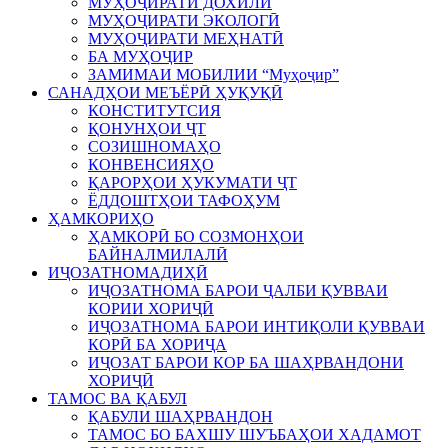
МУҲОҶИРАТИ ДОХИЛӢ
МУҲОҶИРАТИ ЭКОЛОГӢ
МУҲОҶИРАТИ МЕҲНАТӢ
БА МУҲОҶИР
ЗАМИМАИ МОБИЛИИ “Муҳоҷир”
САНАДҲОИ МЕЪЁРӢ ҲУҚУҚӢ
КОНСТИТУТСИЯ
ҚОНУНҲОИ ҶТ
СОЗИШНОМАҲО
КОНВЕНСИЯҲО
ҚАРОРҲОИ ҲУКУМАТИ ҶТ
ЁДДОШТҲОИ ТАФОҲУМ
ҲАМКОРИҲО
ҲАМКОРӢ БО СОЗМОНҲОИ
БАЙНАЛМИЛАЛӢ
ИҶОЗАТНОМАДИҲӢ
ИҶОЗАТНОМА БАРОИ ҶАЛБИ ҚУВВАИ
КОРИИ ХОРИҶӢ
ИҶОЗАТНОМА БАРОИ ИНТИҚОЛИ ҚУВВАИ
КОРӢ БА ХОРИҶА
ИҶОЗАТ БАРОИ КОР БА ШАҲРВАНДОНИ
ХОРИҶӢ
ТАМОС ВА ҚАБУЛ
ҚАБУЛИ ШАҲРВАНДОН
ТАМОС БО БАХШУ ШУЪБАҲОИ ХАДАМОТ