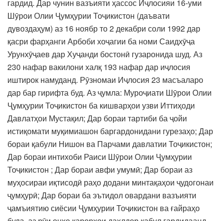
гардид. Дар чунин вазъияти ҳассос Иҷлосияи 16-уми
Шӯрои Олии Ҷумҳурии Тоҷикистон (даъвати
дувоздаҳум) аз 16 ноябр то 2 декабри соли 1992 дар
қасри фарҳанги Арбоби хоҷагии ба номи Саидхӯҷа
Урунхӯҷаев дар Хуҷанди бостонӣ гузаронида шуд. Аз
230 нафар вакилони халқ 193 нафар дар иҷлосия
иштирок намуданд. Рӯзномаи Иҷлосия 23 масъаларо
дар бар гирифта буд. Аз ҷумла: Муроҷиати Шӯрои Олии
Ҷумҳурии Тоҷикистон ба кишварҳои узви Иттиҳоди
Давлатҳои Мустақил; Дар бораи тартиби ба ҷойи
истиқомати муқимиашон баргардонидани гурезаҳо; Дар
бораи қабули Нишон ва Парчами давлатии Тоҷикистон;
Дар бораи интихоби Раиси Шӯрои Олии Ҷумҳурии
Тоҷикистон ; Дар бораи авфи умумӣ; Дар бораи аз
муҳосираи иқтисодӣ раҳо додани минтақаҳои ҷудогонаи
ҷумҳурӣ; Дар бораи ба эътидол овардани вазъияти
ҷамъиятию сиёсии Ҷумҳурии Тоҷикистон ва ғайраҳо
буда, аз рӯи онҳо қарорҳои дахлдор қабул гардидаанд.