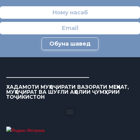
Обуна шавед
ХАДАМОТИ МУҲОҶИРАТИ ВАЗОРАТИ МЕҲНАТ,
МУҲОҶИРАТ ВА ШУҒЛИ АҲОЛИИ ҶУМҲУРИИ
ТОҶИКИСТОН