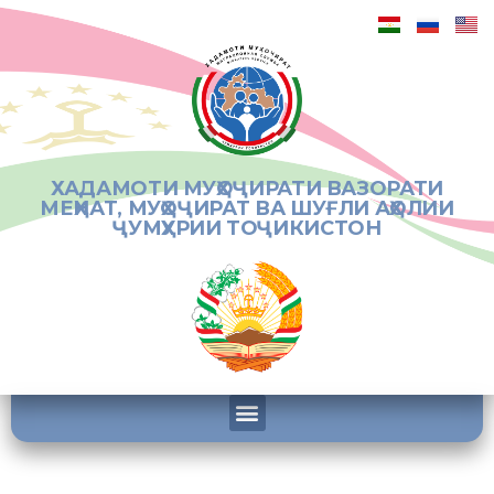
ХАДАМОТИ МУҲОҶИРАТИ ВАЗОРАТИ
МЕҲНАТ, МУҲОҶИРАТ ВА ШУҒЛИ АҲОЛИИ
ҶУМҲУРИИ ТОҶИКИСТОН