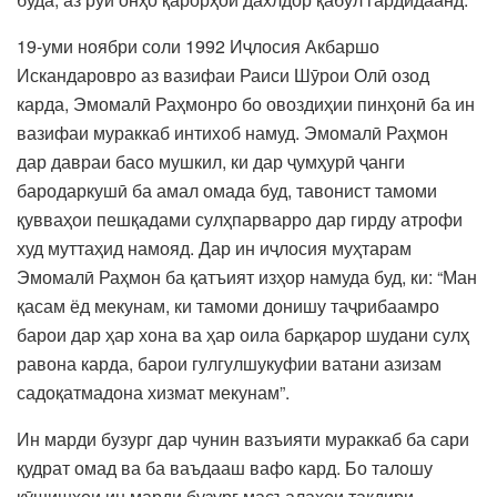
19-уми ноябри соли 1992 Иҷлосия Акбаршо
Искандаровро аз вазифаи Раиси Шӯрои Олӣ озод
карда, Эмомалӣ Раҳмонро бо овоздиҳии пинҳонӣ ба ин
вазифаи мураккаб интихоб намуд. Эмомалӣ Раҳмон
дар давраи басо мушкил, ки дар ҷумҳурӣ ҷанги
бародаркушӣ ба амал омада буд, тавонист тамоми
қувваҳои пешқадами сулҳпарварро дар гирду атрофи
худ муттаҳид намояд. Дар ин иҷлосия муҳтарам
Эмомалӣ Раҳмон ба қатъият изҳор намуда буд, ки: “Ман
қасам ёд мекунам, ки тамоми донишу таҷрибаамро
барои дар ҳар хона ва ҳар оила барқарор шудани сулҳ
равона карда, барои гулгулшукуфии ватани азизам
садоқатмадона хизмат мекунам”.
Ин марди бузург дар чунин вазъияти мураккаб ба сари
қудрат омад ва ба ваъдааш вафо кард. Бо талошу
кӯшишҳои ин марди бузург масъалаҳои тақдири