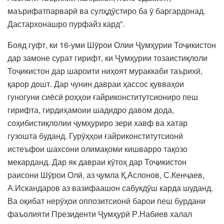
маърифатпарварӣ ва сулҳдӯстиро ба ӯ баргардонад.
Дастархонашро пурфайз кард”.
Бояд гуфт, ки 16-уми Шӯрои Олии Ҷумҳурии Тоҷикистон
дар замоне сурат гирифт, ки Ҷумҳурии тозаистиқлоли
Тоҷикистон дар шароити ниҳоят мураккаби таърихӣ,
қарор дошт. Дар чунин давраи ҳассос қувваҳои
гуногуни сиёсӣ роҳҳои ғайриконститутсиониро пеш
гирифта, гирдиҳамоии шадидро давом дода,
соҳибистиқлолии ҷумҳуриро зери хавф ва хатар
гузошта буданд. Гурӯҳҳои ғайриконститутсионӣ
истеъфои шахсони олимақоми кишварро тақозо
мекарданд. Дар як давраи кӯтоҳ дар Тоҷикистон
раисони Шӯрои Олӣ, аз ҷумла Қ.Аслонов, С.Кенҷаев,
А.Искандаров аз вазифаашон сабукдӯш карда шуданд.
Ва оқибат нерӯҳои оппозитсионӣ барои пеш бурдани
фаъолияти Президенти Ҷумҳурӣ Р.Набиев халал