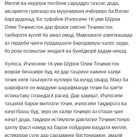
Миллӣ ва нерӯҳои посбони сарҳадро таъсис дода,
аксарияти гурезаҳо ва муҳоҷирони иҷбориро ба Ватан
баргардонад. Бо туфайли Иҷлосияи 16-уми Шӯрои
Олии Тоҷикистон дар фазои сиёсии Тоҷикистон
тағйироти куллӣ ба амал омад. Мамлакати азияткашида
аз гирдоби ҷанги пурдаҳшати бародаркуш халос шуда,
бо роҳи осоиштаи зиндагӣ ва бунёдкорӣ қадам ниҳод.
Хулоса, Иҷлосияи 16-уми Шӯрои Олии Тоҷикистон
воқеае беназире буд, ки дар таърихи навини халқи
тоҷик хеле таъғироти куллиро ба вуҷуд овард. Маҳз ба
шарофати он мардуми шарафманди тоҷик ба ҳаёти
осоиштаву созандагӣ расид. Дар ҳақиқат, Иҷлосияи
таърихӣ барои миллати тоҷик, иҷлосияи тақдирсоз ва
наҷотбахш буд, зеро он халқи тоҷикро аз оташи ҷанг
наҷот дода, тақдири истиқлоли давлатии Тоҷикистонро
ҳаллу фасл намуд ва барои пойдории ваҳдати миллӣ,
истиқрори сулҳ дар сарзамини бостониамон, амалӣ