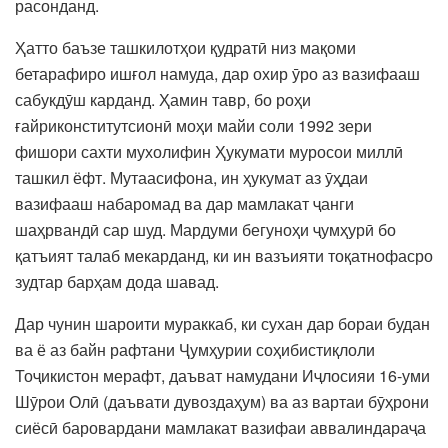
расонданд.
Ҳатто баъзе ташкилотҳои қудратӣ низ мақоми
бетарафиро ишғол намуда, дар охир ӯро аз вазифааш
сабукдӯш карданд. Ҳамин тавр, бо роҳи
ғайриконститутсионӣ моҳи майи соли 1992 зери
фишори сахти мухолифин Ҳукумати муросои миллӣ
ташкил ёфт. Мутаасифона, ин ҳукумат аз ӯҳдаи
вазифааш набаромад ва дар мамлакат ҷанги
шаҳрвандӣ сар шуд. Мардуми бегуноҳи ҷумҳурӣ бо
қатъият талаб мекарданд, ки ин вазъияти тоқатнофасро
зудтар барҳам дода шавад.
Дар чунин шароити мураккаб, ки сухан дар бораи будан
ва ё аз байн рафтани Ҷумҳурии соҳибистиқлоли
Тоҷикистон мерафт, даъват намудани Иҷлосияи 16-уми
Шӯрои Олӣ (даъвати дувоздаҳум) ва аз вартаи бӯҳрони
сиёсӣ баровардани мамлакат вазифаи аввалиндараҷа