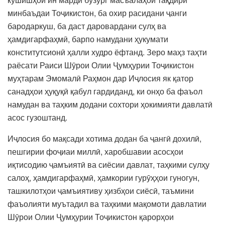
минбаъдаи Тоҷикистон, ба охир расидани ҷанги
бародаркуш, ба даст даровардани сулҳ ва
ҳамдигарфаҳмӣ, барпо намудани ҳукумати
конститутсионӣ ҳалли худро ёфтанд. Зеро маҳз таҳти
раёсати Раиси Шӯрои Олии Ҷумҳурии Тоҷикистон
муҳтарам Эмомалӣ Раҳмон дар Иҷлосия як қатор
санадҳои ҳуқуқӣ қабул гардиданд, ки онҳо ба фаъол
намудан ва таҳким додани сохтори ҳокимияти давлатӣ
асос гузоштанд.
Иҷлосия бо мақсади хотима додан ба ҷангӣ дохилӣ,
пешгирии фоҷиаи миллӣ, харобшавии асосҳои
иқтисодию ҷамъиятӣ ва сиёсии давлат, таҳкими сулҳу
салоҳ, ҳамдигарфаҳмӣ, ҳамкории гурӯҳҳои гуногун,
ташкилотҳои ҷамъиятиву ҳизбҳои сиёсӣ, таъмини
фаъолияти муътадил ва таҳкими мақомоти давлатии
Шӯрои Олии Ҷумҳурии Тоҷикистон қарорҳои