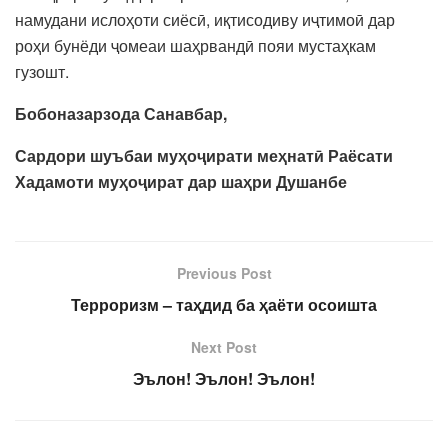
намудани ислоҳоти сиёсӣ, иқтисодиву иҷтимоӣ дар
роҳи бунёди ҷомеаи шаҳрвандӣ пояи мустаҳкам
гузошт.
Бобоназарзода Санавбар,
Сардори шуъбаи муҳоҷирати меҳнатӣ Раёсати
Хадамоти муҳоҷират дар шаҳри Душанбе
Previous Post
Терроризм – таҳдид ба ҳаёти осоишта
Next Post
Эълон! Эълон! Эълон!