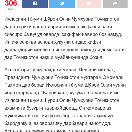
306
SHARES
Иҷлосияи 16-уми Шӯрои Олии Ҷумҳурии Тоҷикистон
дар таърихи давлатдории тоҷикон як фазои нави
сиёсӣро ба вуҷуд оварда, саҳифаи наверо боз намуд.
Ин иҷлосия ва асноди ҳуқуқии он дар ҳифзи
давлатдории миллӣ ва инкишофи ниҳодҳои демократӣ
дар Тоҷикистон нақши муайянкунанда бозид.
Асосгузори сулҳу ваҳдати миллӣ, Пешвои миллат,
Президенти Ҷумҳурии Тоҷикистон муҳтарам Эмомалӣ
Раҳмон дар бораи Иҷлосияи 16-уми Шӯрои Олии чунин
иброз кардаанд: “Барои халқ, ҳукумат ва давлати мо
Иҷлосияи 16-уми Шӯрои Олии Ҷумҳурии Тоҷикистон
аҳамияти бузурги таърихӣ дорад. Он ҷомеаро аз
муқовимати сиёсии фоҷиабор, аз ҷанги таҳмилии
бародаркуш, аз оворагиву дарбадарӣ наҷот дод.
Асолати таърихии халқамон, яъне одамият,