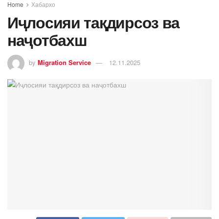
Home
Хабархо
Иҷлосияи тақдирсоз ва
наҷотбахш
by
Migration Service
12.11.2025