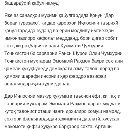
башардӯстӣ қабул намуд.
Яке аз санадҳои муҳими қабулгардида Қонун “Дар
бораи гурезаҳо”, ки дар қарорҳои Иҷлосияи таърихӣ
қабул гардида буданд ва ёрии моддиву имтиёзҳои
имконпазирро кафолат медоданд, бори дигар собит
сохт, ки роҳбарияти нави Ҳукумати Ҷумҳурии
Тоҷикистон бо сарварии Раиси Шӯрои Олии Ҷумҳурии
Тоҷикистон муҳтарам Эмомалӣ Раҳмон баҳри сохтани
ҷомеаи ҳуқуқбунёду демократӣ азму талош дорад ва
ҳимояи шарафи инсонии ҳар фардро вазифаи
аввалиндараҷаи худ медонад.
Дар Иҷлосияи мазкур ҳукумате таъсиси ёфт, ки таҳти
сарварии муҳтарам Эмомалӣ Раҳмон дар як муддати
кӯтоҳ тавонист оташи ҷанги дохилиро хомӯш намояд,
сохтори фалаҷгардидаи ҳокимияти давлатӣ, хусусан
мақомоти ҳифзи ҳуқуқро барқарор сохта, Артиши