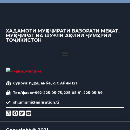
ХАДАМОТИ МУҲОҶИРАТИ ВАЗОРАТИ МЕҲНАТ,
МУҲОҶИРАТ ВА ШУҒЛИ АҲОЛИИ ҶУМҲУРИИ
ТОҶИКИСТОН
Суроға: г.Душанбе, к. С Айни 121
Тел/факс:+992-225-05-75, 225-05-91, 225-05-89
sh.umumi@migration.tj