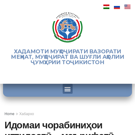
ХАДАМОТИ МУҲОҶИРАТИ ВАЗОРАТИ
МЕҲНАТ, МУҲОҶИРАТ ВА ШУҒЛИ АҲОЛИИ
ҶУМҲУРИИ ТОҶИКИСТОН
Home
Хабархо
Идомаи чорабиниҳои