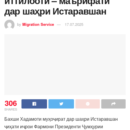
иттилоотӣ – маърифатӣ
дар шаҳри Истаравшан
by
Migration Service
17.07.2025
306
SHARES
Бахши Хадамоти муҳоҷират дар шаҳри Истаравшан
ҷиҳати иҷрои Фармони Президенти Ҷумҳурии