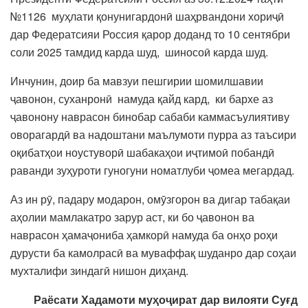
№1126 муҳлати қонунигардонӣ шаҳрвандони хориҷӣ
дар Федератсияи Россия қарор доданд то 10 сентябри
соли 2025 тамдид карда шуд, шиносоӣ карда шуд.
Инчунин, доир ба мавзуи пешгирии шомилшавии
ҷавонон, суханронӣ намуда қайд кард, ки бархе аз
ҷавонону наврасон бинобар сабаби каммасъулиятиву
оворагардӣ ва надоштани маълумоти пурра аз таъсири
оқибатҳои ноустуворӣ шабакаҳои иҷтимоӣ побандӣ
раванди зуҳуроти гуногуни номатлуби ҷомеа мегардад.
Аз ин рӯ, падару модарон, омӯзгорон ва дигар табақаи
аҳолии мамлакатро зарур аст, ки бо ҷавонон ва
наврасон ҳамаҷониба ҳамкорӣ намуда ба онҳо роҳи
дурусти ба камолрасӣ ва муваффақ шуданро дар соҳаи
мухталифи зиндагӣ нишон диҳанд.
Раёсати Хадамоти муҳоҷират дар вилояти Суғд