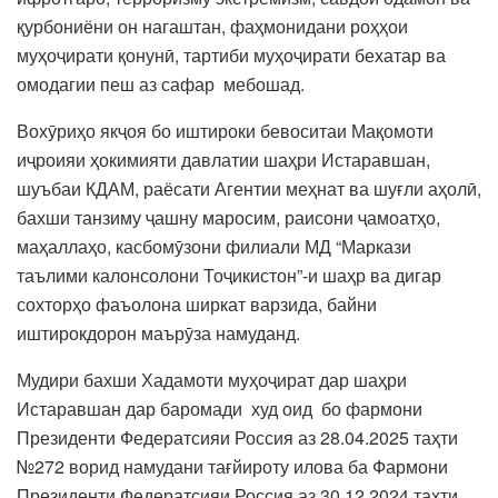
қурбониёни он нагаштан, фаҳмонидани роҳҳои
муҳоҷирати қонунӣ, тартиби муҳоҷирати бехатар ва
омодагии пеш аз сафар мебошад.
Вохӯриҳо якҷоя бо иштироки бевоситаи Мақомоти
иҷроияи ҳокимияти давлатии шаҳри Истаравшан,
шуъбаи КДАМ, раёсати Агентии меҳнат ва шуғли аҳолӣ,
бахши танзиму ҷашну маросим, раисони ҷамоатҳо,
маҳаллаҳо, касбомӯзони филиали МД “Маркази
таълими калонсолони Тоҷикистон”-и шаҳр ва дигар
сохторҳо фаъолона ширкат варзида, байни
иштирокдорон маърӯза намуданд.
Мудири бахши Хадамоти муҳоҷират дар шаҳри
Истаравшан дар баромади худ оид бо фармони
Президенти Федератсияи Россия аз 28.04.2025 таҳти
№272 ворид намудани тағйироту илова ба Фармони
Президенти Федератсияи Россия аз 30.12.2024 таҳти