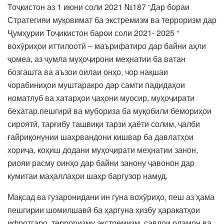
Тоҷкистон аз 1 июни соли 2021 №187 “Дар бораи
Стратегияи муқовимат ба экстремизм ва терроризм дар
Ҷумҳурии Тоҷикистон барои соли 2021- 2025 “
вохӯриҳои иттилоотӣ – маърифатиро дар байни аҳли
ҷомеа, аз ҷумла муҳоҷирони меҳнатии ба ватан
бозгашта ва аъзои оилаи онҳо, чор нақшаи
чорабиниҳои муштаракро дар самти падидаҳои
номатлуб ва хатарҳои ҷаҳони муосир, муҳоҷирати
бехатар.пешгирӣ ва мубориза ба муқобили бемориҳои
сироятӣ, тарғибу ташвиқи тарзи ҳаёти солим, ҷалби
ғайриқонунии шаҳрвандони кишвар ба давлатҳои
хориҷа, коҳиш додани муҳоҷирати меҳнатии занон,
риояи расму оинҳо дар байни занону ҷавонон дар
кумитаи маҳаллаҳои шаҳр баргузор намуд.
Мақсад ва гузаронидани ин гуна вохӯриҳо, пеш аз ҳама
пешгирии шомилшавӣ ба ҳаргуна ҳизбу ҳаракатҳои
ифротгаро, терроризму экстремизм, савдои одамон ва